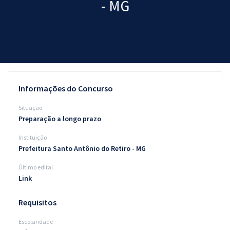
- MG
Pós
Graduação
OAB
Mentorias
Informações do Concurso
Questões grátis
Situação
Preparação a longo prazo
Conteúdo gratuito
Instituição
Blog
Prefeitura Santo Antônio do Retiro - MG
Aprovados
Último edital
Link
Atendimento
Requisitos
Escolaridade