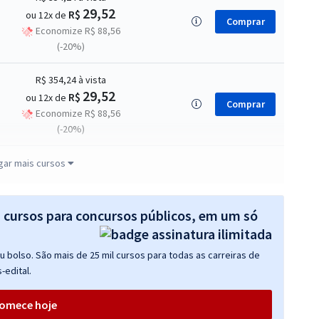
29,52
R$
ou 12x de
Comprar
Economize R$ 88,56
(-20%)
R$ 354,24
à vista
29,52
R$
ou 12x de
Comprar
Economize R$ 88,56
(-20%)
R$ 354,24
à vista
gar mais cursos
29,52
R$
ou 12x de
Comprar
Economize R$ 88,56
(-20%)
s cursos para concursos públicos, em um só
R$ 354,24
à vista
 bolso. São mais de 25 mil cursos para todas as carreiras de
29,52
R$
ou 12x de
Comprar
-edital.
Economize R$ 88,56
(-20%)
omece hoje