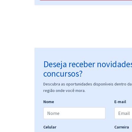
Prefeitura de Mimoso do Sul - ES - Pedagogo da
SEME
Prefeitura de Mimoso do Sul - ES - Pedagogo
Assistencial
Deseja receber novidade
concursos?
Descubra as oportunidades disponíveis dentro da 
região onde você mora.
Nome
E-mail
Celular
Carreira