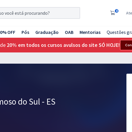
0
At
20% OFF
Pós
Graduação
OAB
Mentorias
Questões gr
 de
20% em todos os cursos avulsos do site SÓ HOJE!
Con
moso do Sul - ES