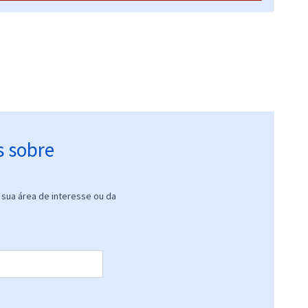
R$ 354,24
à vista
29,52
R$
ou 12x de
Comprar
Economize R$ 88,56
(-20%)
R$ 354,24
à vista
29,52
R$
ou 12x de
Comprar
Economize R$ 88,56
(-20%)
s sobre
sua área de interesse ou da