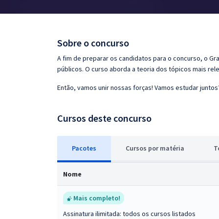
Pós
Graduação
Sobre o concurso
OAB
A fim de preparar os candidatos para o concurso, o G
públicos. O curso aborda a teoria dos tópicos mais rele
Mentorias
Então, vamos unir nossas forças! Vamos estudar juntos
Questões grátis
Cursos deste concurso
Conteúdo gratuito
Blog
Pacotes
Cursos
p
or matéria
T
Aprovados
Nome
Atendimento
Mais completo!
Assinatura ilimitada: todos os cursos listados