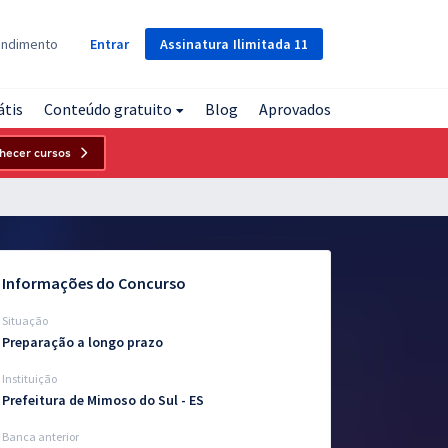
Assinatura
Ilimitada
11
endimento
Entrar
átis
Conteúdo gratuito
Blog
Aprovados
hecer cursos
Informações do Concurso
Situação
Preparação a longo prazo
Instituição
Prefeitura de Mimoso do Sul - ES
Banca anterior