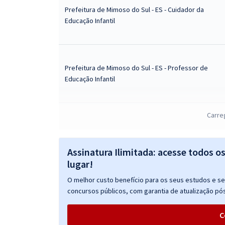
Prefeitura de Mimoso do Sul - ES - Cuidador da
Educação Infantil
Prefeitura de Mimoso do Sul - ES - Professor de
Educação Infantil
Carre
Prefeitura de Mimoso do Sul - ES - Agente de
Suporte Educacional
Assinatura Ilimitada: acesse todos o
lugar!
O melhor custo benefício para os seus estudos e seu
Prefeitura de Mimoso do Sul - ES - Pedagogo
concursos públicos, com garantia de atualização pós
C