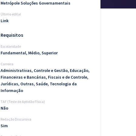
Metrópole Soluções Governamentais
Último edital
Link
Requisitos
Escolaridade
Fundamental, Médio, Superior
Carreira
Administrativas, Controle e Gestão, Educação,
Financeiras e Bancárias, Fiscais e de Controle,
Jurídicas, Outras, Saúde, Tecnologia da
Informação
TAF (Teste de Aptidão Física)
Não
Redação Discursiva
Sim