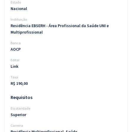
Estado
Nacional
Instituição
Residência EBSERH - Área Profissional da Saúde UNI e
Multiprofissional
Banca
AOCP
Edital
Link
Taxa
R$ 190,00
Requisitos
Escolaridade
Superior
Carreira
Residência Multiprofissional, Saúde