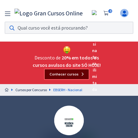
0
Assinatura Ilimitada 11
Acesso a todos os cursos. Teste grátis por 7 dias!
Assinatura OAB Até Passar
Acesso ilimitado a toda preparação para o Exame da
Desconto de
20% em todos os
Ordem, até você passar!
cursos avulsos do site SÓ HOJE!
Conhecer cursos
Residências Multiprofissionais
Preparação completa e intensiva para as principais
Cursos por Concurso
EBSERH - Nacional
residências em saúde do Brasil
Concursos
Assinatura Ilimitada
Cursos 20% OFF