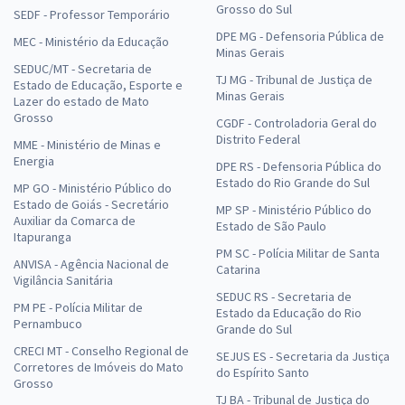
Grosso do Sul
SEDF - Professor Temporário
DPE MG - Defensoria Pública de
MEC - Ministério da Educação
Minas Gerais
SEDUC/MT - Secretaria de
TJ MG - Tribunal de Justiça de
Estado de Educação, Esporte e
Minas Gerais
Lazer do estado de Mato
Grosso
CGDF - Controladoria Geral do
Distrito Federal
MME - Ministério de Minas e
Energia
DPE RS - Defensoria Pública do
Estado do Rio Grande do Sul
MP GO - Ministério Público do
Estado de Goiás - Secretário
MP SP - Ministério Público do
Auxiliar da Comarca de
Estado de São Paulo
Itapuranga
PM SC - Polícia Militar de Santa
ANVISA - Agência Nacional de
Catarina
Vigilância Sanitária
SEDUC RS - Secretaria de
PM PE - Polícia Militar de
Estado da Educação do Rio
Pernambuco
Grande do Sul
CRECI MT - Conselho Regional de
SEJUS ES - Secretaria da Justiça
Corretores de Imóveis do Mato
do Espírito Santo
Grosso
TJ BA - Tribunal de Justiça do