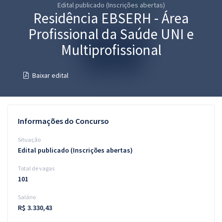
Edital publicado (Inscrições abertas)
Pós
Residência EBSERH - Área
Graduação
Profissional da Saúde UNI e
Multiprofissional
OAB
Baixar edital
Mentorias
Questões grátis
Informações do Concurso
Conteúdo gratuito
Situação
Blog
Edital publicado (Inscrições abertas)
Aprovados
Total de vagas
101
Atendimento
Salário
R$ 3.330,43