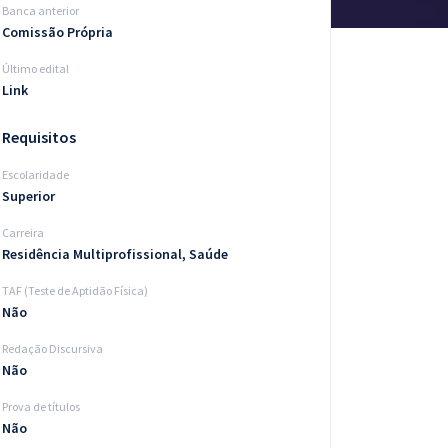
Banca anterior
Comissão Própria
Último edital
Link
Requisitos
Escolaridade
Superior
Carreira
Residência Multiprofissional, Saúde
TAF (Teste de Aptidão Física)
Não
Redação Discursiva
Não
Prova de títulos
Não