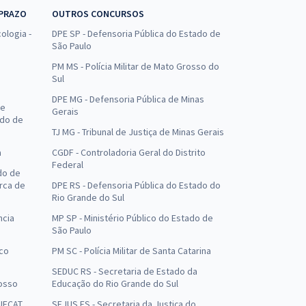
 PRAZO
OUTROS CONCURSOS
ologia -
DPE SP - Defensoria Pública do Estado de
São Paulo
PM MS - Polícia Militar de Mato Grosso do
Sul
DPE MG - Defensoria Pública de Minas
de
Gerais
ado de
TJ MG - Tribunal de Justiça de Minas Gerais
a
CGDF - Controladoria Geral do Distrito
Federal
do de
arca de
DPE RS - Defensoria Pública do Estado do
Rio Grande do Sul
ncia
MP SP - Ministério Público do Estado de
São Paulo
uco
PM SC - Polícia Militar de Santa Catarina
SEDUC RS - Secretaria de Estado da
osso
Educação do Rio Grande do Sul
 UFCAT
SEJUS ES - Secretaria da Justiça do