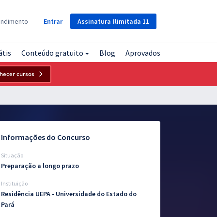
Assinatura
Ilimitada
11
endimento
Entrar
átis
Conteúdo gratuito
Blog
Aprovados
hecer cursos
Informações do Concurso
Situação
Preparação a longo prazo
Instituição
Residência UEPA - Universidade do Estado do
Pará