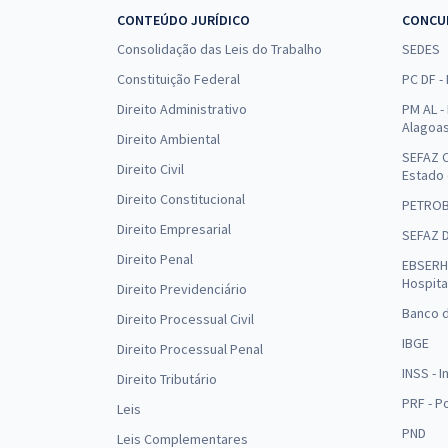
CONTEÚDO JURÍDICO
CONCU
Consolidação das Leis do Trabalho
SEDES
Constituição Federal
PC DF -
Direito Administrativo
PM AL - 
Alagoa
Direito Ambiental
SEFAZ C
Direito Civil
Estado
Direito Constitucional
PETRO
Direito Empresarial
SEFAZ 
Direito Penal
EBSERH 
Hospita
Direito Previdenciário
Banco d
Direito Processual Civil
IBGE
Direito Processual Penal
INSS - 
Direito Tributário
PRF - P
Leis
PND
Leis Complementares