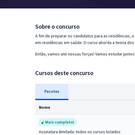
Pós
Graduação
Sobre o concurso
OAB
A fim de preparar os candidatos para as residências,
em residências em saúde. O curso aborda a teoria dos 
Mentorias
Então, vamos unir nossas forças! Vamos estudar juntos
Questões grátis
Cursos deste concurso
Conteúdo gratuito
Blog
Pacotes
Aprovados
Nome
Atendimento
Mais completo!
Assinatura ilimitada: todos os cursos listados