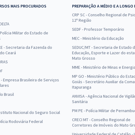
RSOS MAIS PROCURADOS
PREPARAÇÃO A MÉDIO E A LONGO
CRP SC - Conselho Regional de Psic
12ª Região
 DELTA
SEDF - Professor Temporário
Polícia Militar do Estado de
s
MEC - Ministério da Educação
E - Secretaria da Fazenda do
SEDUC/MT - Secretaria de Estado 
 do Ceará
Educação, Esporte e Lazer do est
Mato Grosso
BRAS
MME - Ministério de Minas e Energi
DF
MP GO - Ministério Público do Esta
- Empresa Brasileira de Serviços
Goiás - Secretário Auxiliar da Com
lares
Itapuranga
o Brasil
ANVISA - Agência Nacional de Vigilâ
Sanitária
PM PE - Polícia Militar de Pernamb
Instituto Nacional do Seguro Social
CRECI MT - Conselho Regional de
olícia Rodoviária Federal
Corretores de Imóveis do Mato Gr
Universidade Federal de Catalão -