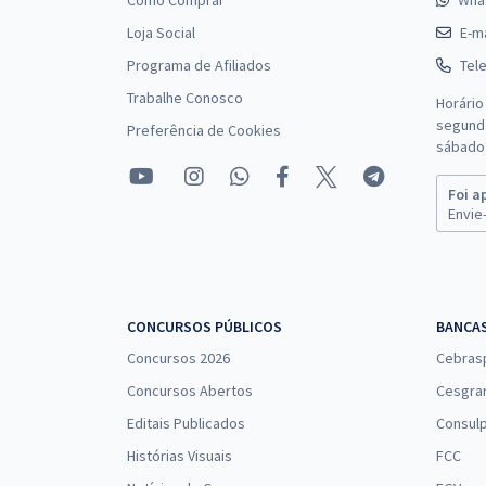
Como Comprar
Wha
Loja Social
E-ma
Programa de Afiliados
Tel
Trabalhe Conosco
Horário
segunda
Preferência de Cookies
sábado 
Foi a
Envie-
CONCURSOS PÚBLICOS
BANCA
Concursos 2026
Cebras
Concursos Abertos
Cesgra
Editais Publicados
Consulp
Histórias Visuais
FCC