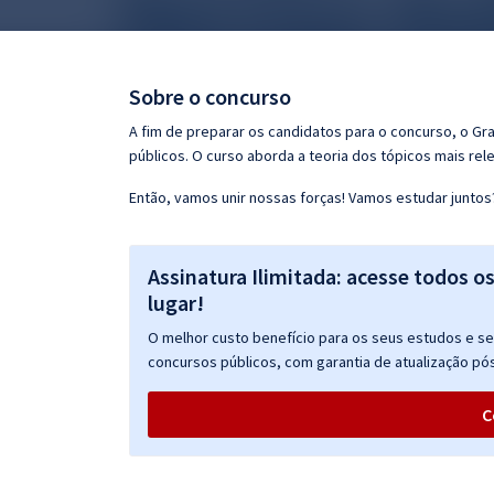
Pós
Graduação
Sobre o concurso
OAB
A fim de preparar os candidatos para o concurso, o G
públicos. O curso aborda a teoria dos tópicos mais rele
Mentorias
Então, vamos unir nossas forças! Vamos estudar juntos
Questões grátis
Assinatura Ilimitada: acesse todos o
Conteúdo gratuito
lugar!
Blog
O melhor custo benefício para os seus estudos e seu
Aprovados
concursos públicos, com garantia de atualização pós
C
Atendimento