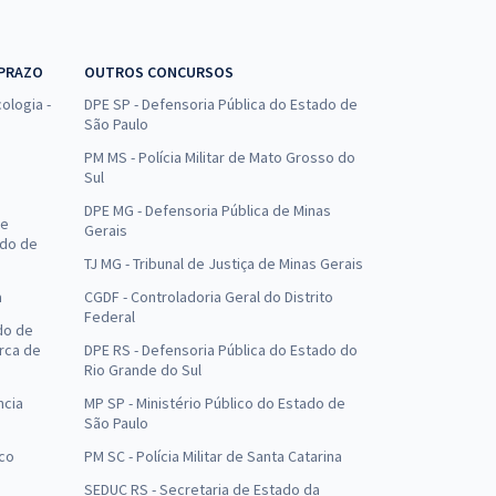
 PRAZO
OUTROS CONCURSOS
ologia -
DPE SP - Defensoria Pública do Estado de
São Paulo
PM MS - Polícia Militar de Mato Grosso do
Sul
DPE MG - Defensoria Pública de Minas
de
Gerais
ado de
TJ MG - Tribunal de Justiça de Minas Gerais
a
CGDF - Controladoria Geral do Distrito
Federal
do de
arca de
DPE RS - Defensoria Pública do Estado do
Rio Grande do Sul
ncia
MP SP - Ministério Público do Estado de
São Paulo
uco
PM SC - Polícia Militar de Santa Catarina
SEDUC RS - Secretaria de Estado da