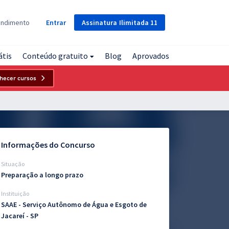
Assinatura
Ilimitada
11
endimento
Entrar
átis
Conteúdo gratuito
Blog
Aprovados
hecer cursos
Informações do Concurso
Situação
Preparação a longo prazo
Instituição
SAAE - Serviço Autônomo de Água e Esgoto de
Jacareí - SP