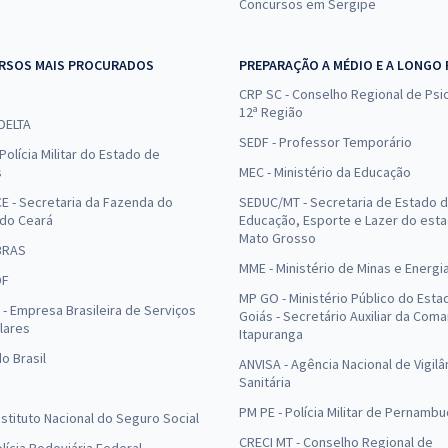
Concursos em Sergipe
RSOS MAIS PROCURADOS
PREPARAÇÃO A MÉDIO E A LONGO
CRP SC - Conselho Regional de Psic
12ª Região
 DELTA
SEDF - Professor Temporário
Polícia Militar do Estado de
s
MEC - Ministério da Educação
E - Secretaria da Fazenda do
SEDUC/MT - Secretaria de Estado 
 do Ceará
Educação, Esporte e Lazer do est
Mato Grosso
BRAS
MME - Ministério de Minas e Energi
DF
MP GO - Ministério Público do Esta
- Empresa Brasileira de Serviços
Goiás - Secretário Auxiliar da Com
lares
Itapuranga
o Brasil
ANVISA - Agência Nacional de Vigilâ
Sanitária
PM PE - Polícia Militar de Pernamb
Instituto Nacional do Seguro Social
CRECI MT - Conselho Regional de