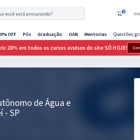
0
At
20% OFF
Pós
Graduação
OAB
Mentorias
Questões gr
 de
20% em todos os cursos avulsos do site SÓ HOJE!
Con
Autônomo de Água e
í - SP