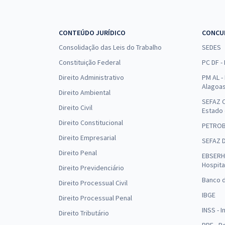
CONTEÚDO JURÍDICO
CONCU
Consolidação das Leis do Trabalho
SEDES
Constituição Federal
PC DF -
Direito Administrativo
PM AL - 
Alagoa
Direito Ambiental
SEFAZ C
Direito Civil
Estado
Direito Constitucional
PETRO
Direito Empresarial
SEFAZ 
Direito Penal
EBSERH 
Hospita
Direito Previdenciário
Banco d
Direito Processual Civil
IBGE
Direito Processual Penal
INSS - 
Direito Tributário