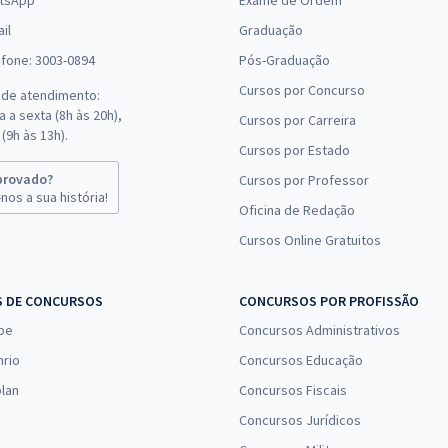
tsApp
Exame de Ordem
il
Graduação
efone: 3003-0894
Pós-Graduação
Cursos por Concurso
 de atendimento:
 a sexta (8h às 20h),
Cursos por Carreira
(9h às 13h).
Cursos por Estado
provado?
Cursos por Professor
nos a sua história!
Oficina de Redação
Cursos Online Gratuitos
S DE CONCURSOS
CONCURSOS POR PROFISSÃO
pe
Concursos Administrativos
nrio
Concursos Educação
lan
Concursos Fiscais
Concursos Jurídicos