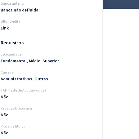
Banca anterior
Banca não definida
Último edital
Link
Requisitos
Escolaridade
Fundamental, Médio, Superior
Carreira
Administrativas, Outras
TAF (Teste de Aptidão Física)
Não
Redação Discursiva
Não
Prova de títulos
Não