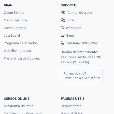
GRAN
SUPORTE
Quem Somos
Central de ajuda
Como Funciona
Chat
Como Comprar
WhatsApp
Loja Social
E-mail
Programa de Afiliados
Telefone: 3003-0894
Trabalhe Conosco
Horário de atendimento:
segunda a sexta (8h às 20h),
Preferência de Cookies
sábado (9h às 13h).
Foi aprovado?
Envie-nos a sua história!
CURSOS ONLINE
PÁGINAS ÚTEIS
Assinatura Ilimitada
Depoimentos
Coaching para Concursos
Material Grátis