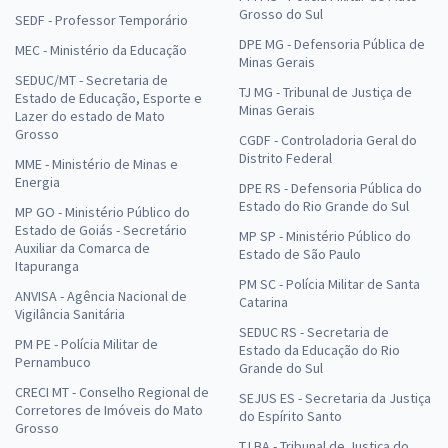
Grosso do Sul
SEDF - Professor Temporário
DPE MG - Defensoria Pública de
MEC - Ministério da Educação
Minas Gerais
SEDUC/MT - Secretaria de
TJ MG - Tribunal de Justiça de
Estado de Educação, Esporte e
Minas Gerais
Lazer do estado de Mato
Grosso
CGDF - Controladoria Geral do
Distrito Federal
MME - Ministério de Minas e
Energia
DPE RS - Defensoria Pública do
Estado do Rio Grande do Sul
MP GO - Ministério Público do
Estado de Goiás - Secretário
MP SP - Ministério Público do
Auxiliar da Comarca de
Estado de São Paulo
Itapuranga
PM SC - Polícia Militar de Santa
ANVISA - Agência Nacional de
Catarina
Vigilância Sanitária
SEDUC RS - Secretaria de
PM PE - Polícia Militar de
Estado da Educação do Rio
Pernambuco
Grande do Sul
CRECI MT - Conselho Regional de
SEJUS ES - Secretaria da Justiça
Corretores de Imóveis do Mato
do Espírito Santo
Grosso
TJ BA - Tribunal de Justiça do