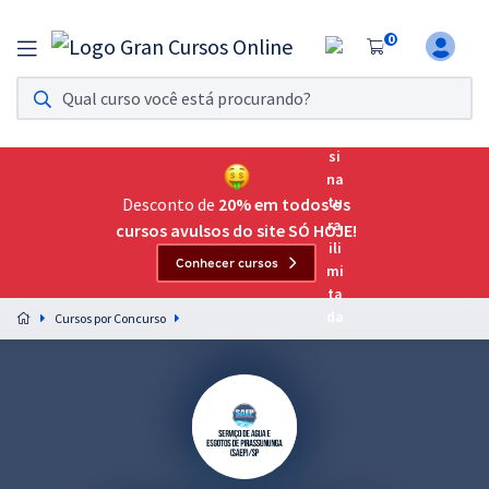
0
Assinatura Ilimitada 11
Acesso a todos os cursos. Teste grátis por 7 dias!
Assinatura OAB Até Passar
Acesso ilimitado a toda preparação para o Exame da
Desconto de
20% em todos os
Ordem, até você passar!
cursos avulsos do site SÓ HOJE!
Conhecer cursos
Residências Multiprofissionais
Preparação completa e intensiva para as principais
Cursos por Concurso
residências em saúde do Brasil
Concursos
Assinatura Ilimitada
Cursos 20% OFF