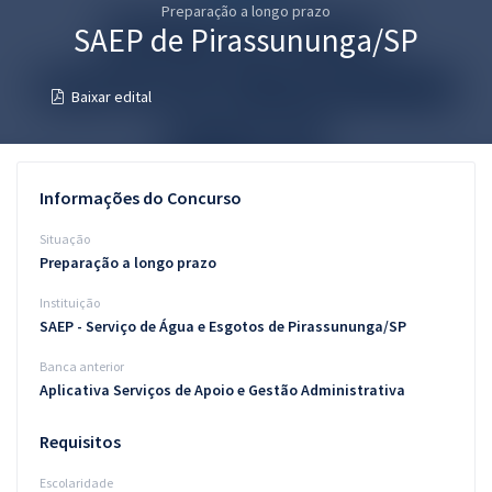
Preparação a longo prazo
Pós
SAEP de Pirassununga/SP
Graduação
Baixar edital
OAB
Mentorias
Informações do Concurso
Questões grátis
Situação
Preparação a longo prazo
Conteúdo gratuito
Instituição
Blog
SAEP - Serviço de Água e Esgotos de Pirassununga/SP
Aprovados
Banca anterior
Aplicativa Serviços de Apoio e Gestão Administrativa
Atendimento
Requisitos
Escolaridade