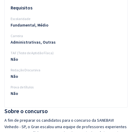
Requisitos
Escolaridade
Fundamental, Médio
Carreira
Administrativas, Outras
TAF (Teste de Aptidão Física)
Não
Redação Discursiva
Não
Prova de títulos
Não
Sobre o concurso
A fim de preparar os candidatos para o concurso da SANEBAVI
Vinhedo - SP, o Gran escalou uma equipe de professores experientes