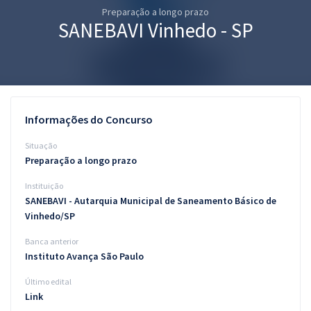
Preparação a longo prazo
Pós
SANEBAVI Vinhedo - SP
Graduação
OAB
Mentorias
Informações do Concurso
Questões grátis
Situação
Preparação a longo prazo
Conteúdo gratuito
Instituição
Blog
SANEBAVI - Autarquia Municipal de Saneamento Básico de
Vinhedo/SP
Aprovados
Banca anterior
Instituto Avança São Paulo
Atendimento
Último edital
Link