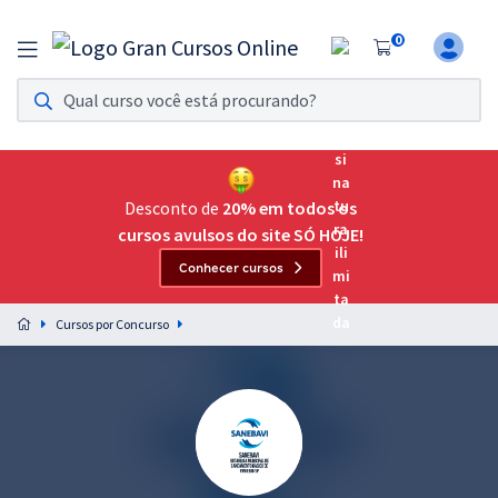
0
Assinatura Ilimitada 11
Acesso a todos os cursos. Teste grátis por 7 dias!
Assinatura OAB Até Passar
Acesso ilimitado a toda preparação para o Exame da
Desconto de
20% em todos os
Ordem, até você passar!
cursos avulsos do site SÓ HOJE!
Conhecer cursos
Residências Multiprofissionais
Preparação completa e intensiva para as principais
Cursos por Concurso
residências em saúde do Brasil
Concursos
Assinatura Ilimitada
Cursos 20% OFF