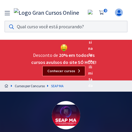
0
Assinatura Ilimitada 11
Acesso a todos os cursos. Teste grátis por 7 dias!
Assinatura OAB Até Passar
Acesso ilimitado a toda preparação para o Exame da
Desconto de
20% em todos os
Ordem, até você passar!
cursos avulsos do site SÓ HOJE!
Conhecer cursos
Residências Multiprofissionais
Preparação completa e intensiva para as principais
Cursos por Concurso
SEAP MA
residências em saúde do Brasil
Concursos
Assinatura Ilimitada
Cursos 20% OFF