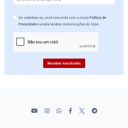
Comprar
Ao cadastrar-se, você concorda com a nossa
Política de
.
Privacidade
e aceita receber comunicações do Gran
SEAP MA - Secretaria de Estado da Administração Penitenciária do
Maranhão - Policia Penal (Pré-edital)
R$ 319,84
à vista
26,65
R$
ou 12x de
Economize R$ 79,96 (-20%)
Receber novidades
Comprar
SEAP MA - Secretaria de Estado da Administração Penitenciária do
Maranhão - Conhecimentos Básicos para Policial Penal (Pré-edital)
R$ 255,84
à vista
21,32
R$
ou 12x de
Economize R$ 63,96 (-20%)