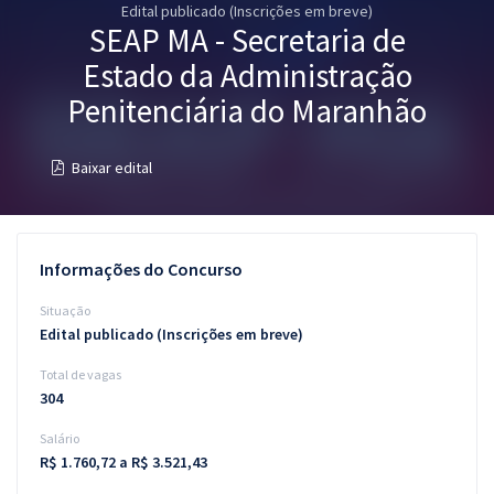
Edital publicado (Inscrições em breve)
Pós
SEAP MA - Secretaria de
Graduação
Estado da Administração
Penitenciária do Maranhão
OAB
Baixar edital
Mentorias
Questões grátis
Informações do Concurso
Conteúdo gratuito
Situação
Blog
Edital publicado (Inscrições em breve)
Aprovados
Total de vagas
304
Atendimento
Salário
R$ 1.760,72 a R$ 3.521,43