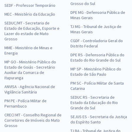
Grosso do Sul
SEDF - Professor Temporário
DPE MG - Defensoria Pública de
MEC - Ministério da Educação
Minas Gerais
SEDUC/MT - Secretaria de
TJ MG - Tribunal de Justiça de
Estado de Educação, Esporte e
Minas Gerais
Lazer do estado de Mato
Grosso
CGDF - Controladoria Geral do
Distrito Federal
MME - Ministério de Minas e
Energia
DPE RS - Defensoria Pública do
Estado do Rio Grande do Sul
MP GO - Ministério Público do
Estado de Goiás - Secretário
MP SP - Ministério Público do
Auxiliar da Comarca de
Estado de São Paulo
Itapuranga
PM SC - Polícia Militar de Santa
ANVISA - Agência Nacional de
Catarina
Vigilância Sanitária
SEDUC RS - Secretaria de
PM PE - Polícia Militar de
Estado da Educação do Rio
Pernambuco
Grande do Sul
CRECI MT - Conselho Regional de
SEJUS ES - Secretaria da Justiça
Corretores de Imóveis do Mato
do Espírito Santo
Grosso
TJ BA - Tribunal de Justiça do