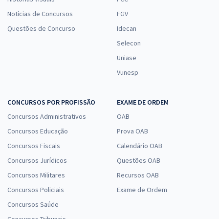
Penitenciário - Especialidade: Técnico Administrativo (Pós-Edital)
Notícias de Concursos
FGV
R$ 398,32
à vista
Questões de Concurso
Idecan
33,19
R$
ou 12x de
Economize R$ 99,58 (-20%)
Selecon
Uniase
Comprar
Vunesp
CONCURSOS POR PROFISSÃO
EXAME DE ORDEM
SEAP MA - Secretaria de Estado da Administração Penitenciária do
Maranhão - Cargo 4: Especialista à Assistência Penitenciária –
Concursos Administrativos
OAB
Especialidade: Pedagogia (Pós-Edital)
Concursos Educação
Prova OAB
R$ 479,92
à vista
Concursos Fiscais
Calendário OAB
39,99
R$
ou 12x de
Concursos Jurídicos
Questões OAB
Economize R$ 119,98 (-20%)
Concursos Militares
Recursos OAB
Comprar
Concursos Policiais
Exame de Ordem
Concursos Saúde