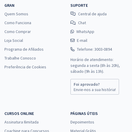
GRAN
SUPORTE
Comprar
Quem Somos
Central de ajuda
Como Funciona
Chat
Como Comprar
WhatsApp
SEAP MA - Secretaria de Estado da Administração Penitenciária do
Loja Social
Maranhão - Conhecimentos Específicos para o Cargo 3: Especialista
E-mail
à Assistência Penitenciária - Especialidade: Enfermagem (Pós-Edital)
Programa de Afiliados
Telefone: 3003-0894
R$ 319,92
à vista
Trabalhe Conosco
Horário de atendimento:
26,66
R$
ou 12x de
segunda a sexta (8h às 20h),
Preferência de Cookies
Economize R$ 79,98 (-20%)
sábado (9h às 13h).
Comprar
Foi aprovado?
Envie-nos a sua história!
SEAP MA - Secretaria de Estado da Administração Penitenciária do
CURSOS ONLINE
PÁGINAS ÚTEIS
Maranhão - Cargo 7: Assistente Penitenciário - Especialidade:
Técnico de Enfermagem (Pós-edital)
Assinatura Ilimitada
Depoimentos
R$ 391,92
à vista
Coaching para Concursos
Material Grátis