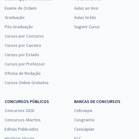
32,66
R$
ou 12x de
Exame de Ordem
Aulas ao Vivo
Economize R$ 97,98 (-20%)
Graduação
Aulas Grátis
Comprar
Pós-Graduação
Sugerir Curso
Cursos por Concurso
Cursos por Carreira
SEAP MA - Secretaria de Estado da Administração Penitenciária do
Cursos por Estado
Maranhão - Cargo 6: Assistente Penitenciário - Especialidade:
Cursos por Professor
Técnico Administrativo (Pós-Edital)
Oficina de Redação
R$ 478,32
à vista
39,86
R$
ou 12x de
Cursos Online Gratuitos
Economize R$ 119,58 (-20%)
Comprar
CONCURSOS PÚBLICOS
BANCAS DE CONCURSOS
Concursos 2026
Cebraspe
Concursos Abertos
Cesgranrio
SEAP MA - Secretaria de Estado da Administração Penitenciária do
Editais Publicados
Consulplan
Maranhão - Conhecimentos Específicos para o Cargo 6: Assistente
Histórias Visuais
FCC