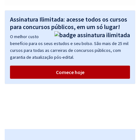
SEAP MA - Secretaria de Estado da Administração Penitenciária do
Maranhão - Cargo 2: Especialista à Assistência Penitenciária -
Especialidade: Direito (Pós-edital)
Assinatura Ilimitada: acesse todos os cursos
para concursos públicos, em um só lugar!
R$ 632,64
à vista
52,72
R$
ou 12x de
O melhor custo
Economize R$ 158,16 (-20%)
benefício para os seus estudos e seu bolso. São mais de 25 mil
cursos para todas as carreiras de concursos públicos, com
Comprar
garantia de atualização pós-edital.
Comece hoje
SEAP MA - Secretaria de Estado da Administração Penitenciária do
Maranhão - Cargo 3: Especialista à Assistência Penitenciária -
Especialidade: Enfermagem (Pós-Edital)
R$ 447,92
à vista
37,33
R$
ou 12x de
Economize R$ 111,98 (-20%)
Comprar