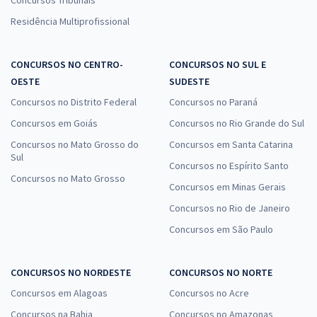
Concursos Tribunais
SEAP MA - Secretaria de Estado da Administração Penitenciária do
Residência Multiprofissional
Maranhão - Conhecimentos Específicos para o Cargo 4: Especialista
à Assistência Penitenciária – Especialidade: Pedagogia (Pós-Edital)
R$ 319,92
à vista
CONCURSOS NO CENTRO-
CONCURSOS NO SUL E
26,66
R$
OESTE
ou 12x de
SUDESTE
Economize R$ 79,98 (-20%)
Concursos no Distrito Federal
Concursos no Paraná
Comprar
Concursos em Goiás
Concursos no Rio Grande do Sul
Concursos no Mato Grosso do
Concursos em Santa Catarina
Sul
Concursos no Espírito Santo
Concursos no Mato Grosso
Concursos em Minas Gerais
SEAP MA - Secretaria de Estado da Administração Penitenciária do
Maranhão - Cargo 1: Especialista à Assistência Penitenciária -
Concursos no Rio de Janeiro
Especialidade: Assistência Social (Pós-Edital)
Concursos em São Paulo
R$ 391,92
à vista
32,66
R$
ou 12x de
CONCURSOS NO NORDESTE
CONCURSOS NO NORTE
Economize R$ 97,98 (-20%)
Concursos em Alagoas
Concursos no Acre
Comprar
Concursos na Bahia
Concursos no Amazonas