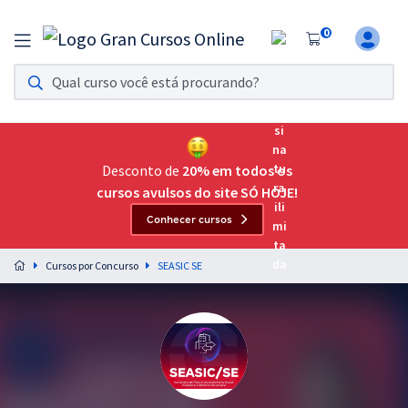
0
Assinatura Ilimitada 11
Acesso a todos os cursos. Teste grátis por 7 dias!
Assinatura OAB Até Passar
Acesso ilimitado a toda preparação para o Exame da
Desconto de
20% em todos os
Ordem, até você passar!
cursos avulsos do site SÓ HOJE!
Conhecer cursos
Residências Multiprofissionais
Preparação completa e intensiva para as principais
Cursos por Concurso
SEASIC SE
residências em saúde do Brasil
Concursos
Assinatura Ilimitada
Cursos 20% OFF