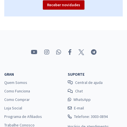
Receber novidades
SEASIC SE - Secretaria de Estado da Assistência Social, Inclusão e
Cidadania de Sergipe - Conhecimentos Específicos para o Cargo de
Assistente Social
R$ 231,84
à vista
19,32
R$
ou 12x de
Economize R$ 57,96 (-20%)
Comprar
GRAN
SUPORTE
Quem Somos
Central de ajuda
Como Funciona
Chat
Como Comprar
WhatsApp
Loja Social
E-mail
Programa de Afiliados
Telefone: 3003-0894
Trabalhe Conosco
Horário de atendimento: