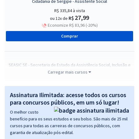
Cidadania de Sergipe - Assistente Social
R$ 335,84
à vista
27,99
R$
ou 12x de
Economize R$ 83,96 (-20%)
Comprar
SEASIC SE - Secretaria de Estado da Assistência Social, Inclusão e
Cidadania de Sergipe - Nutricionista
Carregar mais cursos
R$ 399,84
à vista
33,32
R$
ou 12x de
Assinatura Ilimitada: acesse todos os cursos
Economize R$ 99,96 (-20%)
para concursos públicos, em um só lugar!
Comprar
O melhor custo
benefício para os seus estudos e seu bolso. São mais de 25 mil
cursos para todas as carreiras de concursos públicos, com
garantia de atualização pós-edital.
SEASIC SE - Secretaria de Estado da Assistência Social, Inclusão e