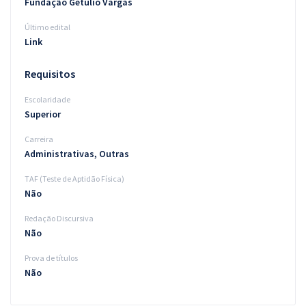
Fundação Getúlio Vargas
Último edital
Link
Requisitos
Escolaridade
Superior
Carreira
Administrativas, Outras
TAF (Teste de Aptidão Física)
Não
Redação Discursiva
Não
Prova de títulos
Não