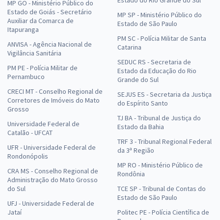
Estado do Rio Grande do Sul
MP GO - Ministério Público do
Estado de Goiás - Secretário
MP SP - Ministério Público do
Auxiliar da Comarca de
Estado de São Paulo
Itapuranga
PM SC - Polícia Militar de Santa
ANVISA - Agência Nacional de
Catarina
Vigilância Sanitária
SEDUC RS - Secretaria de
PM PE - Polícia Militar de
Estado da Educação do Rio
Pernambuco
Grande do Sul
CRECI MT - Conselho Regional de
SEJUS ES - Secretaria da Justiça
Corretores de Imóveis do Mato
do Espírito Santo
Grosso
TJ BA - Tribunal de Justiça do
Universidade Federal de
Estado da Bahia
Catalão - UFCAT
TRF 3 - Tribunal Regional Federal
UFR - Universidade Federal de
da 3ª Região
Rondonópolis
MP RO - Ministério Público de
CRA MS - Conselho Regional de
Rondônia
Administração do Mato Grosso
do Sul
TCE SP - Tribunal de Contas do
Estado de São Paulo
UFJ - Universidade Federal de
Jataí
Politec PE - Polícia Científica de