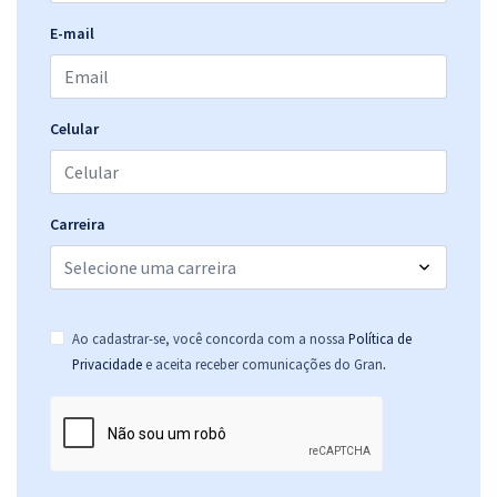
SEASIC SE - Secretaria de Estado da Assistência Social, Inclusão e
E-mail
Cidadania de Sergipe - Conhecimentos Específicos para Pedagogo
R$ 263,84
à vista
21,99
R$
ou 12x de
Economize R$ 65,96 (-20%)
Celular
Comprar
Carreira
SEASIC SE - Secretaria de Estado da Assistência Social, Inclusão e
Cidadania de Sergipe - Conhecimentos Gerais para Todos os Cargos
R$ 255,84
à vista
Ao cadastrar-se, você concorda com a nossa
Política de
21,32
R$
ou 12x de
.
Privacidade
e aceita receber comunicações do Gran
Economize R$ 63,96 (-20%)
Comprar