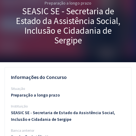
Preparação a longo prazo
Pós
SEASIC SE - Secretaria de
Graduação
Estado da Assistência Social,
Inclusão e Cidadania de
OAB
Sergipe
Mentorias
Questões grátis
Conteúdo gratuito
Informações do Concurso
Blog
Situação
Preparação a longo prazo
Aprovados
Instituição
SEASIC SE - Secretaria de Estado da Assistência Social,
Atendimento
Inclusão e Cidadania de Sergipe
Banca anterior