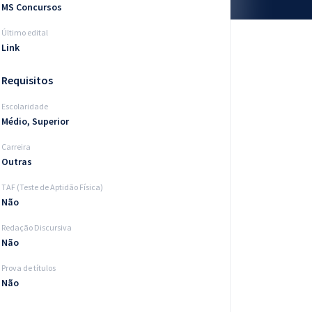
MS Concursos
Último edital
Link
Requisitos
Escolaridade
Médio, Superior
Carreira
Outras
TAF (Teste de Aptidão Física)
Não
Redação Discursiva
Não
Prova de títulos
Não