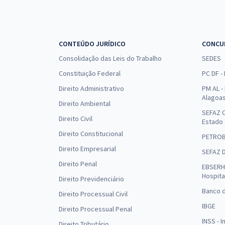
CONTEÚDO JURÍDICO
CONCU
Consolidação das Leis do Trabalho
SEDES
Constituição Federal
PC DF -
Direito Administrativo
PM AL - 
Alagoa
Direito Ambiental
SEFAZ C
Direito Civil
Estado
Direito Constitucional
PETRO
Direito Empresarial
SEFAZ 
Direito Penal
EBSERH 
Hospita
Direito Previdenciário
Banco d
Direito Processual Civil
IBGE
Direito Processual Penal
INSS - 
Direito Tributário