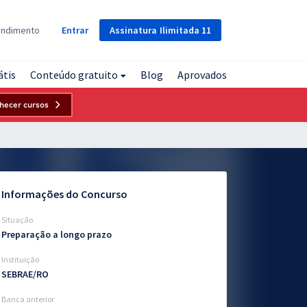
Assinatura
Ilimitada
11
endimento
Entrar
átis
Conteúdo gratuito
Blog
Aprovados
hecer cursos
Informações do Concurso
Situação
Preparação a longo prazo
Instituição
SEBRAE/RO
Banca anterior