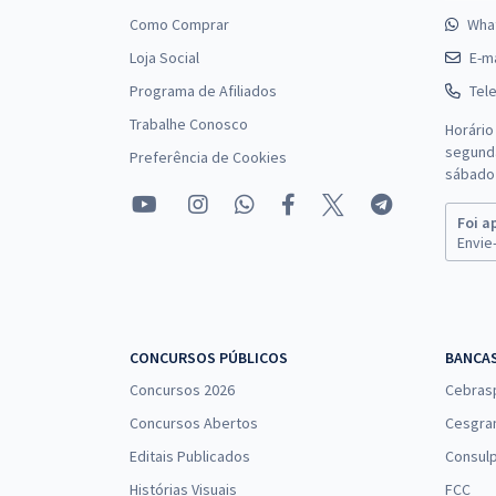
Como Comprar
Wha
Loja Social
E-ma
Programa de Afiliados
Tel
Trabalhe Conosco
Horário
segunda
Preferência de Cookies
sábado 
Foi a
Envie-
CONCURSOS PÚBLICOS
BANCA
Concursos 2026
Cebras
Concursos Abertos
Cesgra
Editais Publicados
Consulp
Histórias Visuais
FCC