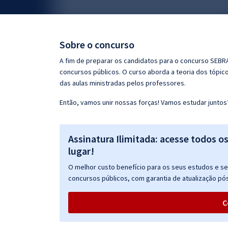
Pós
Graduação
Sobre o concurso
OAB
A fim de preparar os candidatos para o concurso SEB
concursos públicos. O curso aborda a teoria dos tópico
Mentorias
das aulas ministradas pelos professores.
Então, vamos unir nossas forças! Vamos estudar juntos
Questões grátis
Conteúdo gratuito
Assinatura Ilimitada: acesse todos o
Blog
lugar!
Aprovados
O melhor custo benefício para os seus estudos e seu
concursos públicos, com garantia de atualização pós
Atendimento
C