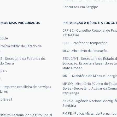
Concursos em Sergipe
RSOS MAIS PROCURADOS
PREPARAÇÃO A MÉDIO E A LONGO
CRP SC - Conselho Regional de Psic
12ª Região
 DELTA
SEDF - Professor Temporário
Polícia Militar do Estado de
s
MEC - Ministério da Educação
E - Secretaria da Fazenda do
SEDUC/MT - Secretaria de Estado 
 do Ceará
Educação, Esporte e Lazer do est
Mato Grosso
BRAS
MME - Ministério de Minas e Energi
DF
MP GO - Ministério Público do Esta
- Empresa Brasileira de Serviços
Goiás - Secretário Auxiliar da Com
lares
Itapuranga
o Brasil
ANVISA - Agência Nacional de Vigilâ
Sanitária
PM PE - Polícia Militar de Pernamb
Instituto Nacional do Seguro Social