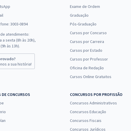
tsApp
Exame de Ordem
il
Graduação
efone: 3003-0894
Pós-Graduação
Cursos por Concurso
 de atendimento:
 a sexta (8h às 20h),
Cursos por Carreira
(9h às 13h).
Cursos por Estado
provado?
Cursos por Professor
nos a sua história!
Oficina de Redação
Cursos Online Gratuitos
S DE CONCURSOS
CONCURSOS POR PROFISSÃO
pe
Concursos Administrativos
nrio
Concursos Educação
lan
Concursos Fiscais
Concursos Jurídicos