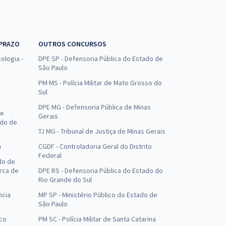
 PRAZO
OUTROS CONCURSOS
ologia -
DPE SP - Defensoria Pública do Estado de
São Paulo
PM MS - Polícia Militar de Mato Grosso do
Sul
DPE MG - Defensoria Pública de Minas
de
Gerais
ado de
TJ MG - Tribunal de Justiça de Minas Gerais
a
CGDF - Controladoria Geral do Distrito
Federal
do de
arca de
DPE RS - Defensoria Pública do Estado do
Rio Grande do Sul
ncia
MP SP - Ministério Público do Estado de
São Paulo
uco
PM SC - Polícia Militar de Santa Catarina