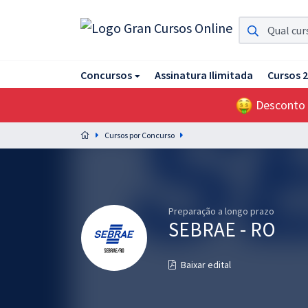
Assinatura Ilimitada 11
Concursos
Assinatura Ilimitada
Cursos 
Acesso a todos os cursos. Teste grátis por 7 dias!
Desconto
Assinatura OAB Até Passar
Acesso ilimitado a toda preparação para o Exame da
Cursos por Concurso
Ordem, até você passar!
Residências Multiprofissionais
Preparação completa e intensiva para as principais
residências em saúde do Brasil
Preparação a longo prazo
SEBRAE - RO
Concursos
Baixar edital
Assinatura Ilimitada
Cursos 20% OFF