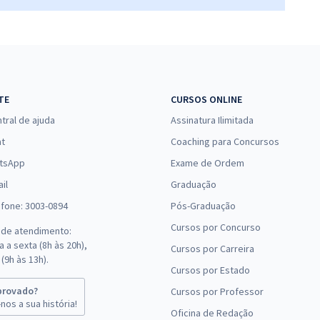
23,99
R$
ou 12x de
Comprar
Economize R$ 71,96
(-20%)
R$ 200,72
à vista
16,73
R$
ou 12x de
Comprar
TE
CURSOS ONLINE
Economize R$ 50,18
tral de ajuda
Assinatura Ilimitada
(-20%)
at
Coaching para Concursos
tsApp
Exame de Ordem
il
Graduação
efone: 3003-0894
Pós-Graduação
Cursos por Concurso
 de atendimento:
 a sexta (8h às 20h),
Cursos por Carreira
(9h às 13h).
Cursos por Estado
provado?
Cursos por Professor
nos a sua história!
Oficina de Redação