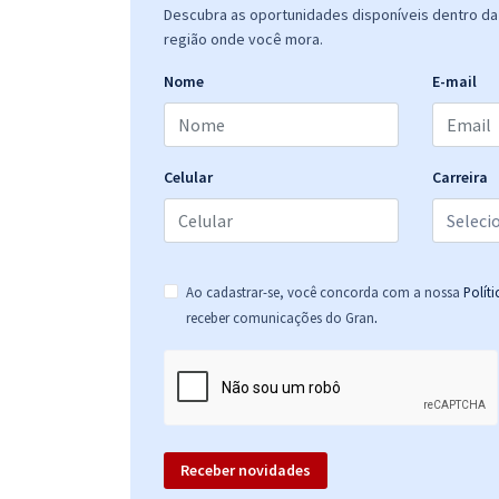
Descubra as oportunidades disponíveis dentro da 
de Professor Ensino Fundamental (Anos Finais) ou
região onde você mora.
Médio - História (Pré-Edital)
Nome
E-mail
SEDUC CE - Secretaria da Educação do Estado do
Ceará - Professor Ensino Fundamental (Anos Finais)
ou Médio - Educação Física (Pré-Edital)
Celular
Carreira
SEDUC CE - Secretaria da Educação do Estado do
Ceará - Professor Ensino Fundamental (anos finais)
ou Médio - Língua Inglesa (Pré-Edital)
Ao cadastrar-se, você concorda com a nossa
Polít
.
receber comunicações do Gran
SEDUC CE - Secretaria da Educação do Estado do
Ceará - Conhecimentos Específicos para Professor
Ensino Fundamental (anos finais) ou Médio - Língua
Inglesa (Pré-Edital)
Receber novidades