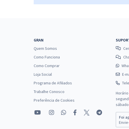
SEDUC CE - Secretaria da Educação do Estado do
Ceará - Professor: Língua Portuguesa (Pré-Edital)
SEDUC CE - Secretaria da Educação do Estado do
Ceará - Conhecimentos Comuns para os Cargos de
GRAN
SUPOR
Nível Superior (Pré-Edital)
Quem Somos
Cen
Como Funciona
Ch
Como Comprar
Wha
Loja Social
E-ma
Programa de Afiliados
Tel
Trabalhe Conosco
Horário
segunda
Preferência de Cookies
sábado 
Foi a
Envie-