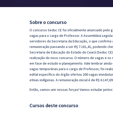
Pós
Graduação
Sobre o concurso
OAB
O concurso Seduc CE foi oficialmente anunciado pelo 
vagas para o cargo de Professor. A Assembleia Legisla
Mentorias
servidores da Secretaria da Educação, o que confirma a 
remuneração passando a ser R$ 7.181,41, podendo cheg
Secretaria de Educação do Estado do Ceará (Seduc CE) 
Questões grátis
realização do novo concurso. O número de vagas e os
Conteúdo gratuito
em fase de estudo e planejamento. Vale lembrar ainda
vagas temporárias para o cargo de Professor, foi real
Blog
edital específico do órgão ofertou 200 vagas imediata
etnias indígenas. A remuneração inicial é de R$ 6.147,69
Aprovados
Então, vamos unir nossas forças! Vamos estudar juntos
Atendimento
Cursos deste concurso