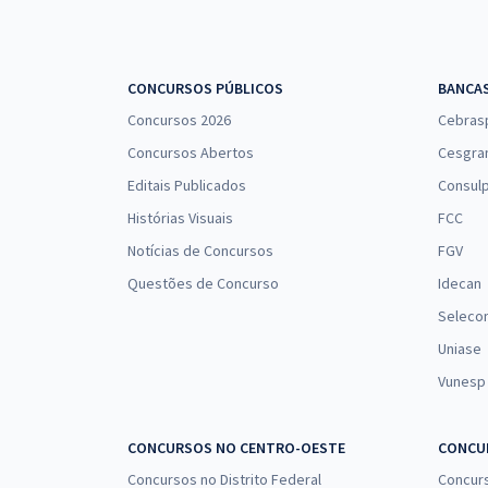
CONCURSOS PÚBLICOS
BANCA
Concursos 2026
Cebras
Concursos Abertos
Cesgra
Editais Publicados
Consulp
Histórias Visuais
FCC
Notícias de Concursos
FGV
Questões de Concurso
Idecan
Seleco
Uniase
Vunesp
CONCURSOS NO CENTRO-OESTE
CONCUR
Concursos no Distrito Federal
Concur