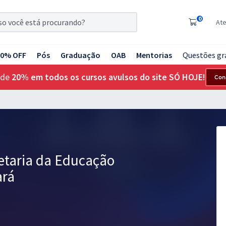
0
At
20% OFF
Pós
Graduação
OAB
Mentorias
Questões gr
 de
20% em todos os cursos avulsos do site SÓ HOJE!
Con
etaria da Educação
ará