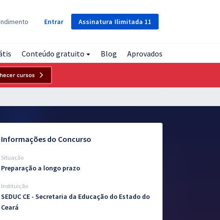
Assinatura
Ilimitada
11
endimento
Entrar
átis
Conteúdo gratuito
Blog
Aprovados
hecer cursos
Informações do Concurso
Situação
Preparação a longo prazo
Instituição
SEDUC CE - Secretaria da Educação do Estado do
Ceará