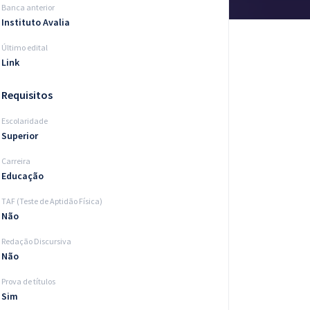
Banca anterior
Instituto Avalia
Último edital
Link
Requisitos
Escolaridade
Superior
Carreira
Educação
TAF (Teste de Aptidão Física)
Não
Redação Discursiva
Não
Prova de títulos
Sim