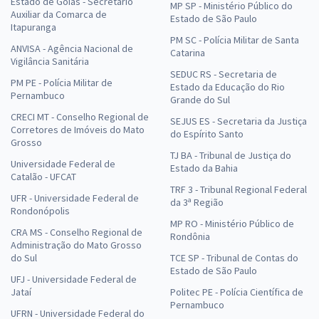
Estado de Goiás - Secretário
MP SP - Ministério Público do
Auxiliar da Comarca de
Estado de São Paulo
Itapuranga
PM SC - Polícia Militar de Santa
ANVISA - Agência Nacional de
Catarina
Vigilância Sanitária
SEDUC RS - Secretaria de
PM PE - Polícia Militar de
Estado da Educação do Rio
Pernambuco
Grande do Sul
CRECI MT - Conselho Regional de
SEJUS ES - Secretaria da Justiça
Corretores de Imóveis do Mato
do Espírito Santo
Grosso
TJ BA - Tribunal de Justiça do
Universidade Federal de
Estado da Bahia
Catalão - UFCAT
TRF 3 - Tribunal Regional Federal
UFR - Universidade Federal de
da 3ª Região
Rondonópolis
MP RO - Ministério Público de
CRA MS - Conselho Regional de
Rondônia
Administração do Mato Grosso
do Sul
TCE SP - Tribunal de Contas do
Estado de São Paulo
UFJ - Universidade Federal de
Jataí
Politec PE - Polícia Científica de
Pernambuco
UFRN - Universidade Federal do