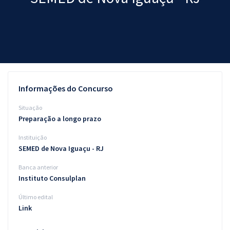
Pós
Graduação
OAB
Mentorias
Informações do Concurso
Questões grátis
Situação
Preparação a longo prazo
Conteúdo gratuito
Instituição
Blog
SEMED de Nova Iguaçu - RJ
Aprovados
Banca anterior
Instituto Consulplan
Atendimento
Último edital
Link