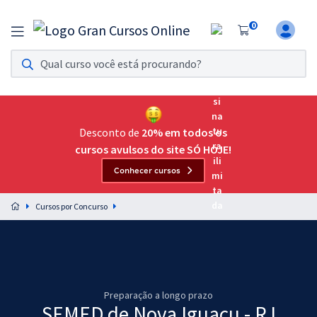
0
Assinatura Ilimitada 11
Acesso a todos os cursos. Teste grátis por 7 dias!
Assinatura OAB Até Passar
Acesso ilimitado a toda preparação para o Exame da
Desconto de
20% em todos os
Ordem, até você passar!
cursos avulsos do site SÓ HOJE!
Conhecer cursos
Residências Multiprofissionais
Preparação completa e intensiva para as principais
Cursos por Concurso
residências em saúde do Brasil
Concursos
Assinatura Ilimitada
Preparação a longo prazo
Cursos 20% OFF
SEMED de Nova Iguaçu - RJ