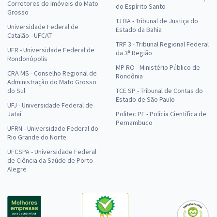
Corretores de Imóveis do Mato
do Espírito Santo
Grosso
TJ BA - Tribunal de Justiça do
Universidade Federal de
Estado da Bahia
Catalão - UFCAT
TRF 3 - Tribunal Regional Federal
UFR - Universidade Federal de
da 3ª Região
Rondonópolis
MP RO - Ministério Público de
CRA MS - Conselho Regional de
Rondônia
Administração do Mato Grosso
do Sul
TCE SP - Tribunal de Contas do
Estado de São Paulo
UFJ - Universidade Federal de
Jataí
Politec PE - Polícia Científica de
Pernambuco
UFRN - Universidade Federal do
Rio Grande do Norte
UFCSPA - Universidade Federal
de Ciência da Saúde de Porto
Alegre