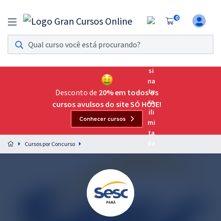
0
Assinatura Ilimitada 11
Acesso a todos os cursos. Teste grátis por 7 dias!
Assinatura OAB Até Passar
Acesso ilimitado a toda preparação para o Exame da
Desconto de
20% em todos os
Ordem, até você passar!
cursos avulsos do site SÓ HOJE!
Conhecer cursos
Residências Multiprofissionais
Preparação completa e intensiva para as principais
Cursos por Concurso
residências em saúde do Brasil
Concursos
Assinatura Ilimitada
Cursos 20% OFF