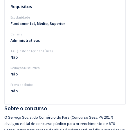
Requisitos
Escolaridade
Fundamental, Médio, Superior
Carreira
Administrativas
TAF (Teste de Aptidão Física)
Não
Redação Discursiva
Não
Prova de títulos
Não
Sobre o concurso
O Serviço Social do Comércio do Pará (Concurso Sesc PA 2017)
divulgou edital de concurso público para preenchimento de 870