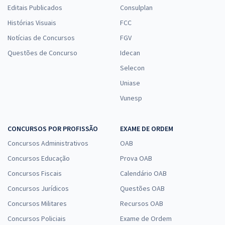
Editais Publicados
Consulplan
Histórias Visuais
FCC
Notícias de Concursos
FGV
Questões de Concurso
Idecan
Selecon
Uniase
Vunesp
CONCURSOS POR PROFISSÃO
EXAME DE ORDEM
Concursos Administrativos
OAB
Concursos Educação
Prova OAB
Concursos Fiscais
Calendário OAB
Concursos Jurídicos
Questões OAB
Concursos Militares
Recursos OAB
Concursos Policiais
Exame de Ordem