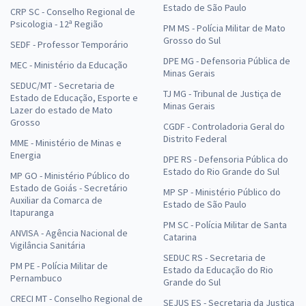
Estado de São Paulo
CRP SC - Conselho Regional de
Psicologia - 12ª Região
PM MS - Polícia Militar de Mato
Grosso do Sul
SEDF - Professor Temporário
DPE MG - Defensoria Pública de
MEC - Ministério da Educação
Minas Gerais
SEDUC/MT - Secretaria de
TJ MG - Tribunal de Justiça de
Estado de Educação, Esporte e
Minas Gerais
Lazer do estado de Mato
Grosso
CGDF - Controladoria Geral do
Distrito Federal
MME - Ministério de Minas e
Energia
DPE RS - Defensoria Pública do
Estado do Rio Grande do Sul
MP GO - Ministério Público do
Estado de Goiás - Secretário
MP SP - Ministério Público do
Auxiliar da Comarca de
Estado de São Paulo
Itapuranga
PM SC - Polícia Militar de Santa
ANVISA - Agência Nacional de
Catarina
Vigilância Sanitária
SEDUC RS - Secretaria de
PM PE - Polícia Militar de
Estado da Educação do Rio
Pernambuco
Grande do Sul
CRECI MT - Conselho Regional de
SEJUS ES - Secretaria da Justiça