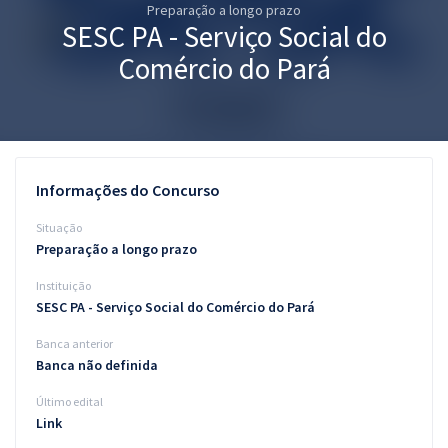
Preparação a longo prazo
Pós
SESC PA - Serviço Social do
Graduação
Comércio do Pará
OAB
Mentorias
Informações do Concurso
Questões grátis
Situação
Conteúdo gratuito
Preparação a longo prazo
Instituição
Blog
SESC PA - Serviço Social do Comércio do Pará
Aprovados
Banca anterior
Banca não definida
Atendimento
Último edital
Link