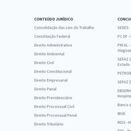
CONTEÚDO JURÍDICO
CONCU
Consolidação das Leis do Trabalho
SEDES
Constituição Federal
PC DF -
Direito Administrativo
PM AL - 
Alagoa
Direito Ambiental
SEFAZ C
Direito Civil
Estado
Direito Constitucional
PETRO
Direito Empresarial
SEFAZ 
Direito Penal
EBSERH 
Hospita
Direito Previdenciário
Banco d
Direito Processual Civil
IBGE
Direito Processual Penal
INSS - 
Direito Tributário