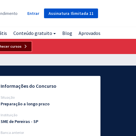
Assinatura
Ilimitada
11
endimento
Entrar
átis
Conteúdo gratuito
Blog
Aprovados
hecer cursos
Informações do Concurso
Situação
Preparação a longo prazo
Instituição
SME de Pereiras - SP
Banca anterior