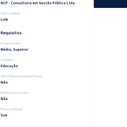
NCP - Consultoria em Gestão Pública Ltda
Último edital
Link
Requisitos
Escolaridade
Médio, Superior
Carreira
Educação
TAF (Teste de Aptidão Física)
Não
Redação Discursiva
Não
Prova de títulos
Sim