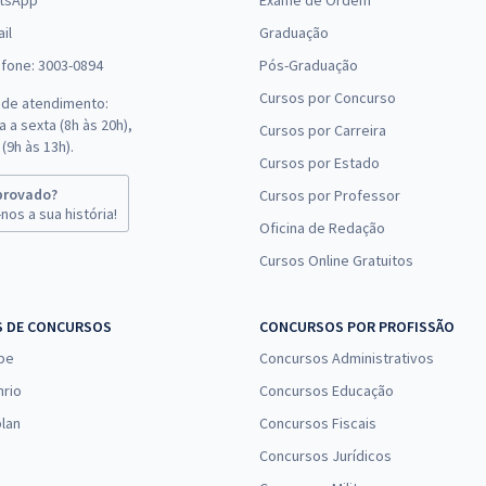
tsApp
Exame de Ordem
il
Graduação
efone: 3003-0894
Pós-Graduação
Cursos por Concurso
 de atendimento:
 a sexta (8h às 20h),
Cursos por Carreira
(9h às 13h).
Cursos por Estado
provado?
Cursos por Professor
nos a sua história!
Oficina de Redação
Cursos Online Gratuitos
S DE CONCURSOS
CONCURSOS POR PROFISSÃO
pe
Concursos Administrativos
nrio
Concursos Educação
lan
Concursos Fiscais
Concursos Jurídicos