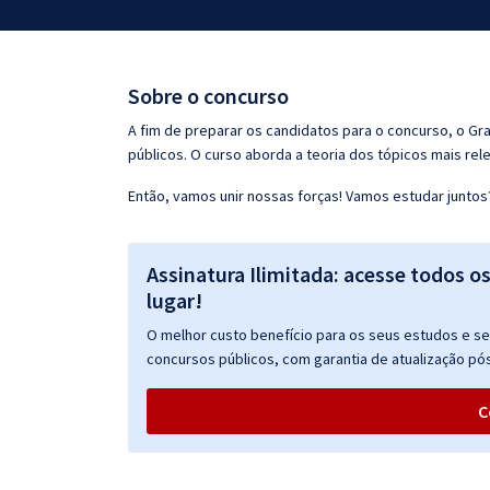
Pós
Graduação
Sobre o concurso
OAB
A fim de preparar os candidatos para o concurso, o G
públicos. O curso aborda a teoria dos tópicos mais rele
Mentorias
Então, vamos unir nossas forças! Vamos estudar juntos
Questões grátis
Assinatura Ilimitada: acesse todos o
Conteúdo gratuito
lugar!
Blog
O melhor custo benefício para os seus estudos e seu
Aprovados
concursos públicos, com garantia de atualização pós
C
Atendimento