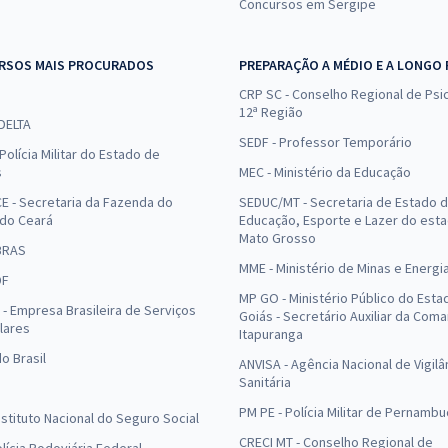
Concursos em Sergipe
RSOS MAIS PROCURADOS
PREPARAÇÃO A MÉDIO E A LONGO
CRP SC - Conselho Regional de Psic
12ª Região
 DELTA
SEDF - Professor Temporário
Polícia Militar do Estado de
s
MEC - Ministério da Educação
E - Secretaria da Fazenda do
SEDUC/MT - Secretaria de Estado 
 do Ceará
Educação, Esporte e Lazer do est
Mato Grosso
BRAS
MME - Ministério de Minas e Energi
DF
MP GO - Ministério Público do Esta
- Empresa Brasileira de Serviços
Goiás - Secretário Auxiliar da Com
lares
Itapuranga
o Brasil
ANVISA - Agência Nacional de Vigilâ
Sanitária
PM PE - Polícia Militar de Pernamb
Instituto Nacional do Seguro Social
CRECI MT - Conselho Regional de