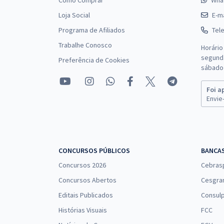
Como Comprar
Wha
Loja Social
E-ma
Programa de Afiliados
Tel
Trabalhe Conosco
Horário
segunda
Preferência de Cookies
sábado 
Foi a
Envie-
CONCURSOS PÚBLICOS
BANCA
Concursos 2026
Cebras
Concursos Abertos
Cesgra
Editais Publicados
Consulp
Histórias Visuais
FCC