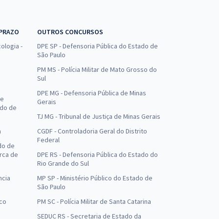
 PRAZO
OUTROS CONCURSOS
ologia -
DPE SP - Defensoria Pública do Estado de
São Paulo
PM MS - Polícia Militar de Mato Grosso do
Sul
DPE MG - Defensoria Pública de Minas
de
Gerais
ado de
TJ MG - Tribunal de Justiça de Minas Gerais
a
CGDF - Controladoria Geral do Distrito
Federal
do de
arca de
DPE RS - Defensoria Pública do Estado do
Rio Grande do Sul
ncia
MP SP - Ministério Público do Estado de
São Paulo
uco
PM SC - Polícia Militar de Santa Catarina
SEDUC RS - Secretaria de Estado da