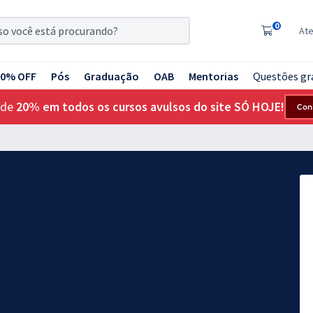
0
At
20% OFF
Pós
Graduação
OAB
Mentorias
Questões gr
 de
20% em todos os cursos avulsos do site SÓ HOJE!
Con