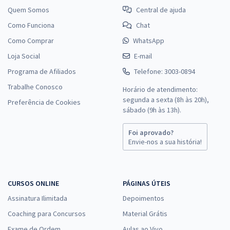
Quem Somos
Central de ajuda
Como Funciona
Chat
Como Comprar
WhatsApp
Loja Social
E-mail
Programa de Afiliados
Telefone: 3003-0894
Trabalhe Conosco
Horário de atendimento:
segunda a sexta (8h às 20h),
Preferência de Cookies
sábado (9h às 13h).
Foi aprovado?
Envie-nos a sua história!
CURSOS ONLINE
PÁGINAS ÚTEIS
Assinatura Ilimitada
Depoimentos
Coaching para Concursos
Material Grátis
Exame de Ordem
Aulas ao Vivo