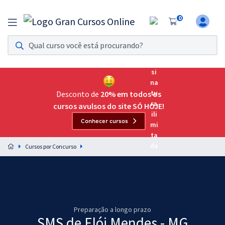
0
Assinatura Ilimitada 11
Acesso a todos os cursos. Teste grátis por 7 dias!
Assinatura OAB Até Passar
Acesso ilimitado a toda preparação para o Exame da
Desconto de
20% em todos os
Ordem, até você passar!
cursos avulsos do site SÓ HOJE!
Conhecer cursos
Residências Multiprofissionais
Preparação completa e intensiva para as principais
Cursos por Concurso
residências em saúde do Brasil
Concursos
Assinatura Ilimitada
Preparação a longo prazo
Cursos 20% OFF
SMS de Elói Mendes - MG