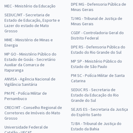
DPE MG - Defensoria Pública de
MEC - Ministério da Educação
Minas Gerais
SEDUC/MT - Secretaria de
TJ MG - Tribunal de Justiça de
Estado de Educação, Esporte e
Minas Gerais
Lazer do estado de Mato
Grosso
CGDF - Controladoria Geral do
Distrito Federal
MME - Ministério de Minas e
Energia
DPE RS - Defensoria Pública do
Estado do Rio Grande do Sul
MP GO - Ministério Público do
Estado de Goiás - Secretário
MP SP - Ministério Público do
Auxiliar da Comarca de
Estado de São Paulo
Itapuranga
PM SC - Polícia Militar de Santa
ANVISA - Agência Nacional de
Catarina
Vigilância Sanitária
SEDUC RS - Secretaria de
PM PE - Polícia Militar de
Estado da Educação do Rio
Pernambuco
Grande do Sul
CRECI MT - Conselho Regional de
SEJUS ES - Secretaria da Justiça
Corretores de Imóveis do Mato
do Espírito Santo
Grosso
TJ BA - Tribunal de Justiça do
Universidade Federal de
Estado da Bahia
Catalão - UFCAT