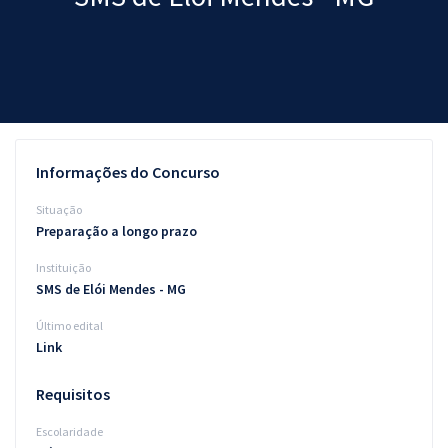
Pós
Graduação
OAB
Mentorias
Informações do Concurso
Questões grátis
Situação
Preparação a longo prazo
Conteúdo gratuito
Instituição
Blog
SMS de Elói Mendes - MG
Aprovados
Último edital
Link
Atendimento
Requisitos
Escolaridade