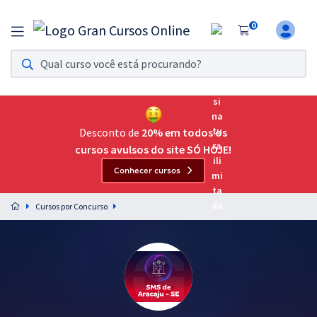
0
Assinatura Ilimitada 11
Acesso a todos os cursos. Teste grátis por 7 dias!
Assinatura OAB Até Passar
Acesso ilimitado a toda preparação para o Exame da
Desconto de
20% em todos os
Ordem, até você passar!
cursos avulsos do site SÓ HOJE!
Conhecer cursos
Residências Multiprofissionais
Preparação completa e intensiva para as principais
Cursos por Concurso
residências em saúde do Brasil
Concursos
Assinatura Ilimitada
Cursos 20% OFF