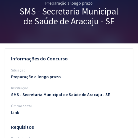
Preparação a longo prazo
Pós
SMS - Secretaria Municipal
Graduação
de Saúde de Aracaju - SE
OAB
Mentorias
Informações do Concurso
Questões grátis
Situação
Conteúdo gratuito
Preparação a longo prazo
Instituição
Blog
SMS - Secretaria Municipal de Saúde de Aracaju - SE
Aprovados
Último edital
Link
Atendimento
Requisitos