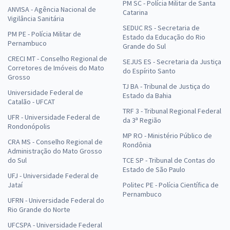
PM SC - Polícia Militar de Santa
ANVISA - Agência Nacional de
Catarina
Vigilância Sanitária
SEDUC RS - Secretaria de
PM PE - Polícia Militar de
Estado da Educação do Rio
Pernambuco
Grande do Sul
CRECI MT - Conselho Regional de
SEJUS ES - Secretaria da Justiça
Corretores de Imóveis do Mato
do Espírito Santo
Grosso
TJ BA - Tribunal de Justiça do
Universidade Federal de
Estado da Bahia
Catalão - UFCAT
TRF 3 - Tribunal Regional Federal
UFR - Universidade Federal de
da 3ª Região
Rondonópolis
MP RO - Ministério Público de
CRA MS - Conselho Regional de
Rondônia
Administração do Mato Grosso
do Sul
TCE SP - Tribunal de Contas do
Estado de São Paulo
UFJ - Universidade Federal de
Jataí
Politec PE - Polícia Científica de
Pernambuco
UFRN - Universidade Federal do
Rio Grande do Norte
UFCSPA - Universidade Federal