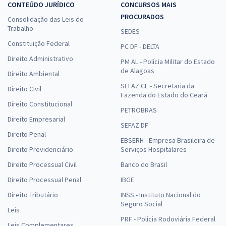
CONTEÚDO JURÍDICO
CONCURSOS MAIS
PROCURADOS
Consolidação das Leis do
Trabalho
SEDES
Constituição Federal
PC DF - DELTA
Direito Administrativo
PM AL - Polícia Militar do Estado
de Alagoas
Direito Ambiental
SEFAZ CE - Secretaria da
Direito Civil
Fazenda do Estado do Ceará
Direito Constitucional
PETROBRAS
Direito Empresarial
SEFAZ DF
Direito Penal
EBSERH - Empresa Brasileira de
Direito Previdenciário
Serviços Hospitalares
Direito Processual Civil
Banco do Brasil
Direito Processual Penal
IBGE
Direito Tributário
INSS - Instituto Nacional do
Seguro Social
Leis
PRF - Polícia Rodoviária Federal
Leis Complementares