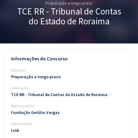
Preparação a longo prazo
Pós
TCE RR - Tribunal de Contas
Graduação
do Estado de Roraima
OAB
Mentorias
Informações do Concurso
Questões grátis
Situação
Conteúdo gratuito
Preparação a longo prazo
Instituição
Blog
TCE RR - Tribunal de Contas do Estado de Roraima
Aprovados
Banca anterior
Fundação Getúlio Vargas
Atendimento
Último edital
Link