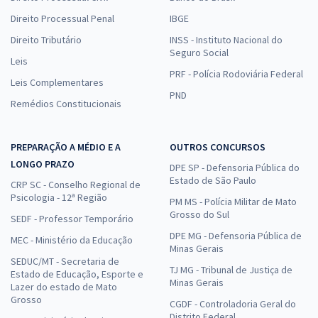
Direito Processual Penal
IBGE
Direito Tributário
INSS - Instituto Nacional do
Seguro Social
Leis
PRF - Polícia Rodoviária Federal
Leis Complementares
PND
Remédios Constitucionais
PREPARAÇÃO A MÉDIO E A
OUTROS CONCURSOS
LONGO PRAZO
DPE SP - Defensoria Pública do
Estado de São Paulo
CRP SC - Conselho Regional de
Psicologia - 12ª Região
PM MS - Polícia Militar de Mato
Grosso do Sul
SEDF - Professor Temporário
DPE MG - Defensoria Pública de
MEC - Ministério da Educação
Minas Gerais
SEDUC/MT - Secretaria de
TJ MG - Tribunal de Justiça de
Estado de Educação, Esporte e
Minas Gerais
Lazer do estado de Mato
Grosso
CGDF - Controladoria Geral do
Distrito Federal