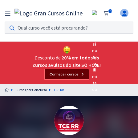
0
Assinatura Ilimitada 11
Acesso a todos os cursos. Teste grátis por 7 dias!
Assinatura OAB Até Passar
Acesso ilimitado a toda preparação para o Exame da
Desconto de
20% em todos os
Ordem, até você passar!
cursos avulsos do site SÓ HOJE!
Conhecer cursos
Residências Multiprofissionais
Preparação completa e intensiva para as principais
Cursos por Concurso
TCE RR
residências em saúde do Brasil
Concursos
Assinatura Ilimitada
Cursos 20% OFF