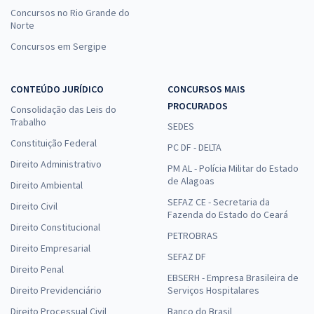
Concursos no Rio Grande do
Norte
Concursos em Sergipe
CONTEÚDO JURÍDICO
CONCURSOS MAIS
PROCURADOS
Consolidação das Leis do
Trabalho
SEDES
Constituição Federal
PC DF - DELTA
Direito Administrativo
PM AL - Polícia Militar do Estado
de Alagoas
Direito Ambiental
SEFAZ CE - Secretaria da
Direito Civil
Fazenda do Estado do Ceará
Direito Constitucional
PETROBRAS
Direito Empresarial
SEFAZ DF
Direito Penal
EBSERH - Empresa Brasileira de
Direito Previdenciário
Serviços Hospitalares
Direito Processual Civil
Banco do Brasil