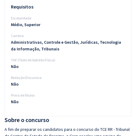
Requisitos
Escolaridade
Médio, Superior
Carreira
Administrativas, Controle e Gestão, Jurídicas, Tecnologia
da Informação, Tribunais
TAF (Teste de Aptidão Física)
Não
Redação Discursiva
Não
Prova de títulos
Não
Sobre o concurso
A fim de preparar os candidatos para o concurso do TCE RR - Tribunal