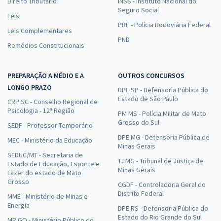
Direito Tributário
INSS - Instituto Nacional do
Seguro Social
Leis
PRF - Polícia Rodoviária Federal
Leis Complementares
PND
Remédios Constitucionais
PREPARAÇÃO A MÉDIO E A
OUTROS CONCURSOS
LONGO PRAZO
DPE SP - Defensoria Pública do
Estado de São Paulo
CRP SC - Conselho Regional de
Psicologia - 12ª Região
PM MS - Polícia Militar de Mato
Grosso do Sul
SEDF - Professor Temporário
DPE MG - Defensoria Pública de
MEC - Ministério da Educação
Minas Gerais
SEDUC/MT - Secretaria de
TJ MG - Tribunal de Justiça de
Estado de Educação, Esporte e
Minas Gerais
Lazer do estado de Mato
Grosso
CGDF - Controladoria Geral do
Distrito Federal
MME - Ministério de Minas e
Energia
DPE RS - Defensoria Pública do
Estado do Rio Grande do Sul
MP GO - Ministério Público do