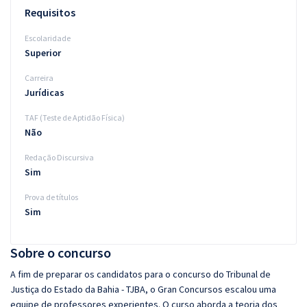
Requisitos
Escolaridade
Superior
Carreira
Jurídicas
TAF (Teste de Aptidão Física)
Não
Redação Discursiva
Sim
Prova de títulos
Sim
Sobre o concurso
A fim de preparar os candidatos para o concurso do Tribunal de
Justiça do Estado da Bahia - TJBA, o Gran Concursos escalou uma
equipe de professores experientes. O curso aborda a teoria dos