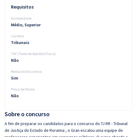
Requisitos
Escolaridade
Médio, Superior
Carreira
Tribunais
TAF (Teste de Aptidão Física)
Não
Redação Discursiva
Sim
Prova de títulos
Não
Sobre o concurso
A fim de preparar os candidatos para o concurso do TJ RR - Tribunal
de Justiça do Estado de Roraima , o Gran escalou uma equipe de