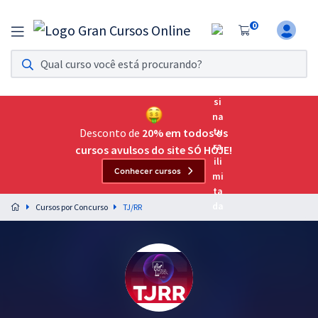
0
Assinatura Ilimitada 11
Acesso a todos os cursos. Teste grátis por 7 dias!
Assinatura OAB Até Passar
Acesso ilimitado a toda preparação para o Exame da
Desconto de
20% em todos os
Ordem, até você passar!
cursos avulsos do site SÓ HOJE!
Conhecer cursos
Residências Multiprofissionais
Preparação completa e intensiva para as principais
Cursos por Concurso
TJ/RR
residências em saúde do Brasil
Concursos
Assinatura Ilimitada
Cursos 20% OFF