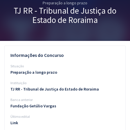
Preparação a longo prazo
Pós
TJ RR - Tribunal de Justiça do
Graduação
Estado de Roraima
OAB
Mentorias
Informações do Concurso
Questões grátis
Situação
Conteúdo gratuito
Preparação a longo prazo
Instituição
Blog
TJ RR - Tribunal de Justiça do Estado de Roraima
Aprovados
Banca anterior
Fundação Getúlio Vargas
Atendimento
Último edital
Link