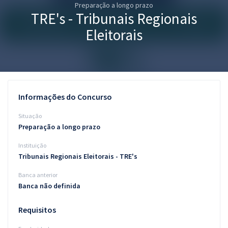
Preparação a longo prazo
Pós
TRE's - Tribunais Regionais
Graduação
Eleitorais
OAB
Mentorias
Informações do Concurso
Questões grátis
Situação
Conteúdo gratuito
Preparação a longo prazo
Instituição
Blog
Tribunais Regionais Eleitorais - TRE's
Aprovados
Banca anterior
Banca não definida
Atendimento
Requisitos