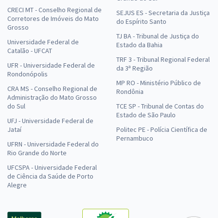
CRECI MT - Conselho Regional de
SEJUS ES - Secretaria da Justiça
Corretores de Imóveis do Mato
do Espírito Santo
Grosso
TJ BA - Tribunal de Justiça do
Universidade Federal de
Estado da Bahia
Catalão - UFCAT
TRF 3 - Tribunal Regional Federal
UFR - Universidade Federal de
da 3ª Região
Rondonópolis
MP RO - Ministério Público de
CRA MS - Conselho Regional de
Rondônia
Administração do Mato Grosso
do Sul
TCE SP - Tribunal de Contas do
Estado de São Paulo
UFJ - Universidade Federal de
Jataí
Politec PE - Polícia Científica de
Pernambuco
UFRN - Universidade Federal do
Rio Grande do Norte
UFCSPA - Universidade Federal
de Ciência da Saúde de Porto
Alegre