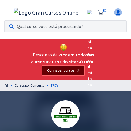
0
Assinatura Ilimitada 11
Acesso a todos os cursos. Teste grátis por 7 dias!
Assinatura OAB Até Passar
Acesso ilimitado a toda preparação para o Exame da
Desconto de
20% em todos os
Ordem, até você passar!
cursos avulsos do site SÓ HOJE!
Conhecer cursos
Residências Multiprofissionais
Preparação completa e intensiva para as principais
Cursos por Concurso
TRE’s
residências em saúde do Brasil
Concursos
Assinatura Ilimitada
Cursos 20% OFF