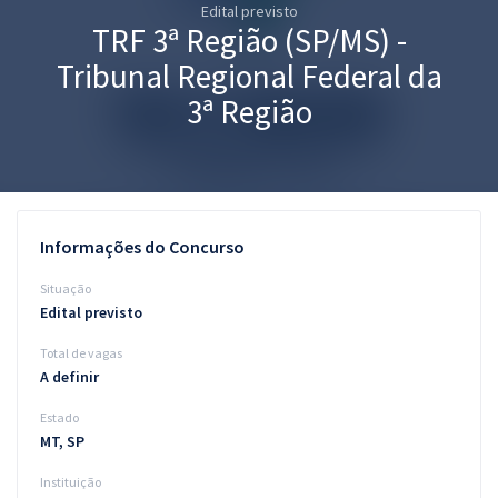
Edital previsto
Pós
TRF 3ª Região (SP/MS) -
Graduação
Tribunal Regional Federal da
3ª Região
OAB
Mentorias
Questões grátis
Informações do Concurso
Conteúdo gratuito
Situação
Edital previsto
Blog
Total de vagas
Aprovados
A definir
Estado
Atendimento
MT, SP
Instituição