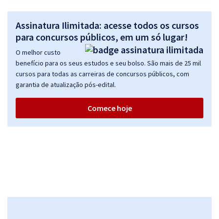
R$ 375,84
à vista
Assinatura Ilimitada: acesse todos os cursos
31,32
R$
ou 12x de
para concursos públicos, em um só lugar!
Economize R$ 93,96 (-20%)
O melhor custo
Comprar
benefício para os seus estudos e seu bolso. São mais de 25 mil
cursos para todas as carreiras de concursos públicos, com
garantia de atualização pós-edital.
TRF 3ª Região (SP/MS) - Tribunal Regional Federal da 3ª Região -
Comece hoje
Conhecimentos Específicos para o Cargo de Analista Judiciário -
Área Judiciária
R$ 624,72
à vista
52,06
R$
ou 12x de
Economize R$ 156,18 (-20%)
Comprar