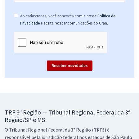
TRF 3ª Região (SP/MS) - Tribunal Regional Federal da 3ª Região - Juiz
Ao cadastrar-se, você concorda com a nossa
Política de
Federal Substituto (Pré-edital)
.
Privacidade
e aceita receber comunicações do Gran
R$ 719,12
à vista
59,93
R$
ou 12x de
Economize R$ 179,78 (-20%)
Comprar
Receber novidades
TRF 3ª Região — Tribunal Regional Federal da 3ª
Região/SP e MS
O Tribunal Regional Federal da 3ª Região (
TRF3
) é
responsável pela jurisdição federal nos estados de São Paulo