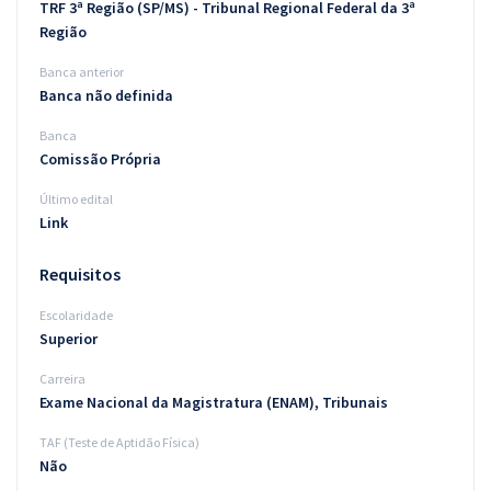
TRF 3ª Região (SP/MS) - Tribunal Regional Federal da 3ª
Região
Banca anterior
Banca não definida
Banca
Comissão Própria
Último edital
Link
Requisitos
Escolaridade
Superior
Carreira
Exame Nacional da Magistratura (ENAM), Tribunais
TAF (Teste de Aptidão Física)
Não