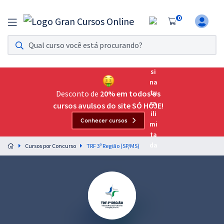
0
Assinatura Ilimitada 11
Acesso a todos os cursos. Teste grátis por 7 dias!
Assinatura OAB Até Passar
Acesso ilimitado a toda preparação para o Exame da
Desconto de
20% em todos os
Ordem, até você passar!
cursos avulsos do site SÓ HOJE!
Conhecer cursos
Residências Multiprofissionais
Preparação completa e intensiva para as principais
Cursos por Concurso
TRF 3ª Região (SP/MS)
residências em saúde do Brasil
Concursos
Assinatura Ilimitada
Cursos 20% OFF