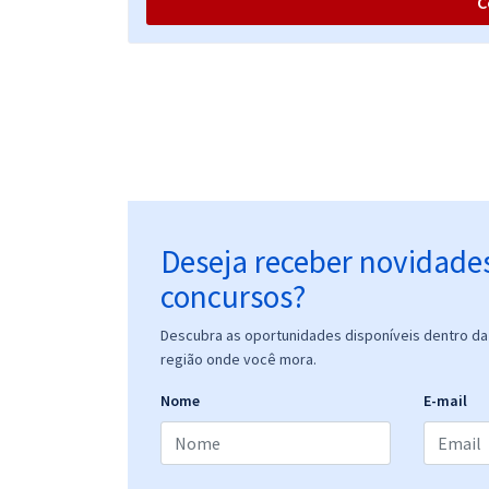
C
TRT 15ª Região (Campinas/SP) - Tribunal Regional
do Trabalho da 15ª Região - Analista Judiciário -
Área Judiciária
TRT 15ª Região (Campinas/SP) - Tribunal Regional
do Trabalho da 15ª Região - Analista Judiciário -
Área Judiciária - Especialidade: Oficial de Justiça
Avaliador Federal
Deseja receber novidade
concursos?
Descubra as oportunidades disponíveis dentro da 
região onde você mora.
Nome
E-mail