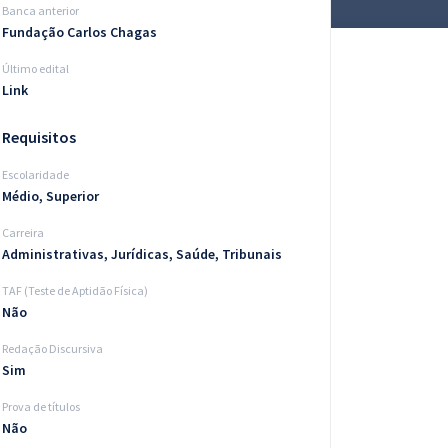
Banca anterior
Fundação Carlos Chagas
Último edital
Link
Requisitos
Escolaridade
Médio, Superior
Carreira
Administrativas, Jurídicas, Saúde, Tribunais
TAF (Teste de Aptidão Física)
Não
Redação Discursiva
Sim
Prova de títulos
Não