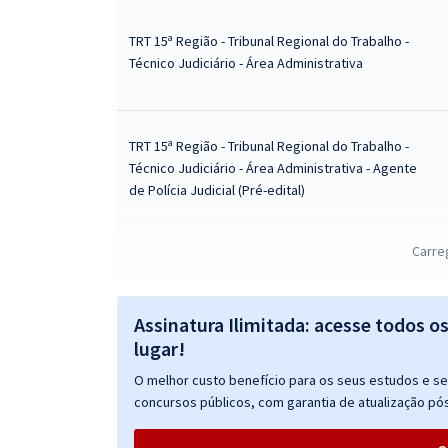
TRT 15ª Região - Tribunal Regional do Trabalho -
Técnico Judiciário - Área Administrativa
TRT 15ª Região - Tribunal Regional do Trabalho -
Técnico Judiciário - Área Administrativa - Agente
de Polícia Judicial (Pré-edital)
TRT 15ª Região (Campinas/SP) - Tribunal Regional
Carre
do Trabalho - Conhecimentos Específicos para o
Cargo de Analista Judiciário - Área Administrativa -
Especialidade Contabilidade
Assinatura Ilimitada: acesse todos o
lugar!
TRT 15ª Região - Tribunal Regional do Trabalho -
O melhor custo benefício para os seus estudos e seu
Conhecimentos Gerais para Todos os Cargos de
concursos públicos, com garantia de atualização pós
Analista Judiciário