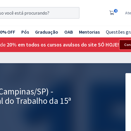
0
At
20% OFF
Pós
Graduação
OAB
Mentorias
Questões gr
 de
20% em todos os cursos avulsos do site SÓ HOJE!
Con
(Campinas/SP) -
l do Trabalho da 15ª