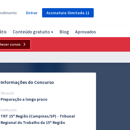
Assinatura
Ilimitada
11
endimento
Entrar
átis
Conteúdo gratuito
Blog
Aprovados
hecer cursos
Informações do Concurso
Situação
Preparação a longo prazo
Instituição
TRT 15ª Região (Campinas/SP) - Tribunal
Regional do Trabalho da 15ª Região