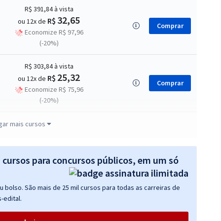
R$ 391,84
à vista
32,65
R$
ou 12x de
Comprar
Economize R$ 97,96
(-20%)
R$ 303,84
à vista
25,32
R$
ou 12x de
Comprar
Economize R$ 75,96
(-20%)
R$ 343,12
à vista
gar mais cursos
28,59
R$
ou 12x de
Comprar
Economize R$ 85,78
(-20%)
s cursos para concursos públicos, em um só
R$ 271,84
à vista
 bolso. São mais de 25 mil cursos para todas as carreiras de
22,65
R$
ou 12x de
Comprar
-edital.
Economize R$ 67,96
(-20%)