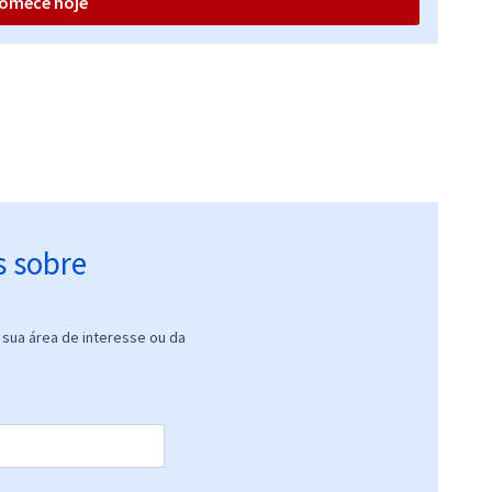
omece hoje
R$ 632,64
à vista
52,72
R$
ou 12x de
Comprar
Economize R$ 158,16
(-20%)
R$ 632,64
à vista
52,72
R$
ou 12x de
Comprar
Economize R$ 158,16
(-20%)
s sobre
sua área de interesse ou da