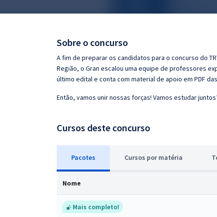
Pós
Graduação
Sobre o concurso
OAB
A fim de preparar os candidatos para o concurso do TRT
Região, o Gran escalou uma equipe de professores exp
Mentorias
último edital e conta com material de apoio em PDF da
Então, vamos unir nossas forças! Vamos estudar juntos
Questões grátis
Conteúdo gratuito
Cursos deste concurso
Blog
Pacotes
Cursos
p
or matéria
T
Aprovados
Nome
Atendimento
Mais completo!