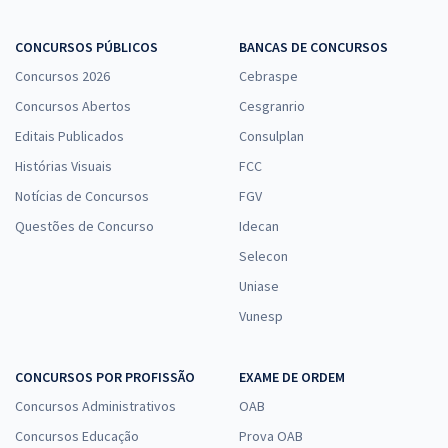
TRT 2ª Região (SP) - Tribunal Regional do Trabalho - Conhecimentos
CONCURSOS PÚBLICOS
BANCAS DE CONCURSOS
Específicos para o Cargo de Técnico Judiciário - Área Administrativa
Concursos 2026
Cebraspe
- Agente de Polícia Judicial (Pré-edital)
Concursos Abertos
Cesgranrio
R$ 191,84
à vista
Editais Publicados
Consulplan
15,99
R$
ou 12x de
Histórias Visuais
FCC
Economize R$ 47,96 (-20%)
Notícias de Concursos
FGV
Comprar
Questões de Concurso
Idecan
Selecon
Uniase
TRT 2ª Região (SP) - Tribunal Regional do Trabalho - Analista
Vunesp
Judiciário - Área Apoio Especializado - Especialidade Engenharia
Segurança do Trabalho (Pós-Edital)
R$ 399,92
à vista
CONCURSOS POR PROFISSÃO
EXAME DE ORDEM
33,33
R$
ou 12x de
Concursos Administrativos
OAB
Economize R$ 99,98 (-20%)
Concursos Educação
Prova OAB