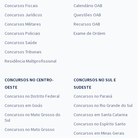
Comprar
Concursos Fiscais
Calendário OAB
Concursos Jurídicos
Questões OAB
Concursos Militares
Recursos OAB
TRT 2ª Região - Tribunal Regional do Trabalho 2ª Região/SP - Juiz do
Concursos Policiais
Exame de Ordem
Trabalho Substituto (Pré-Edital)
Concursos Saúde
R$ 719,12
à vista
59,93
Concursos Tribunais
R$
ou 12x de
Economize R$ 179,78 (-20%)
Residência Multiprofissional
Comprar
CONCURSOS NO CENTRO-
CONCURSOS NO SUL E
OESTE
SUDESTE
Concursos no Distrito Federal
Concursos no Paraná
TRT 2ª Região (SP) - Tribunal Regional do Trabalho - M13 - Analista
Concursos em Goiás
Concursos no Rio Grande do Sul
Judiciário - Área Apoio Especializado - Especialidade Tecnologia da
Informação (Pré-Edital)
Concursos no Mato Grosso do
Concursos em Santa Catarina
Sul
R$ 423,84
à vista
Concursos no Espírito Santo
35,32
Concursos no Mato Grosso
R$
ou 12x de
Concursos em Minas Gerais
Economize R$ 105,96 (-20%)