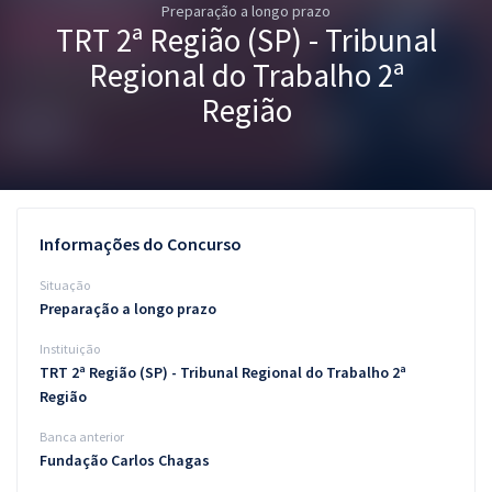
Preparação a longo prazo
Pós
TRT 2ª Região (SP) - Tribunal
Graduação
Regional do Trabalho 2ª
Região
OAB
Mentorias
Questões grátis
Informações do Concurso
Conteúdo gratuito
Situação
Preparação a longo prazo
Blog
Instituição
Aprovados
TRT 2ª Região (SP) - Tribunal Regional do Trabalho 2ª
Região
Atendimento
Banca anterior
Fundação Carlos Chagas