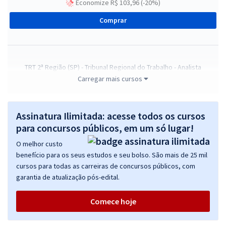
Economize R$ 103,96 (-20%)
Comprar
TRT 2ª Região (SP) - Tribunal Regional do Trabalho - Analista
Judiciário - Área Judiciária
Carregar mais cursos
R$ 632,64
à vista
52,72
R$
ou 12x de
Assinatura Ilimitada: acesse todos os cursos
Economize R$ 158,16 (-20%)
para concursos públicos, em um só lugar!
Comprar
O melhor custo
benefício para os seus estudos e seu bolso. São mais de 25 mil
cursos para todas as carreiras de concursos públicos, com
garantia de atualização pós-edital.
TRT 2ª Região (SP) - Tribunal Regional do Trabalho - Analista
Judiciário - Área Apoio Especializado - Especialidade: Serviço Social
Comece hoje
(Pós-edital)
R$ 391,92
à vista