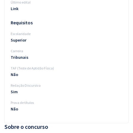
Último edital
Link
Requisitos
Escolaridade
Superior
Carreira
Tribunais
TAF (Teste de Aptidão Física)
Não
Redação Discursiva
Sim
Prova de títulos
Não
Sobre o concurso