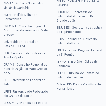
PM SC - Polícia Militar de Santa
ANVISA - Agência Nacional de
Catarina
Vigilância Sanitária
SEDUC RS - Secretaria de
PM PE - Polícia Militar de
Estado da Educação do Rio
Pernambuco
Grande do Sul
CRECI MT - Conselho Regional de
SEJUS ES - Secretaria da Justiça
Corretores de Imóveis do Mato
do Espírito Santo
Grosso
TJ BA - Tribunal de Justiça do
Universidade Federal de
Estado da Bahia
Catalão - UFCAT
TRF 3 - Tribunal Regional Federal
UFR - Universidade Federal de
da 3ª Região
Rondonópolis
MP RO - Ministério Público de
CRA MS - Conselho Regional de
Rondônia
Administração do Mato Grosso
do Sul
TCE SP - Tribunal de Contas do
Estado de São Paulo
UFJ - Universidade Federal de
Jataí
Politec PE - Polícia Científica de
Pernambuco
UFRN - Universidade Federal do
Rio Grande do Norte
UFCSPA - Universidade Federal