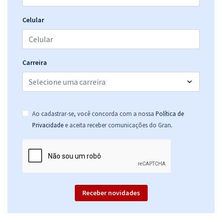
R$ 295,84
à vista
24,65
R$
ou 12x de
Celular
Economize R$ 73,96 (-20%)
Comprar
Carreira
TRT 2ª Região (SP) - Tribunal Regional do Trabalho - Analista
Judiciário - Área Apoio Especializado Estatística (Módulo Especial)
Ao cadastrar-se, você concorda com a nossa
Política de
R$ 375,84
à vista
.
Privacidade
e aceita receber comunicações do Gran
31,32
R$
ou 12x de
Economize R$ 93,96 (-20%)
Comprar
Receber novidades
TRT 2ª Região (SP) - Tribunal Regional do Trabalho - Analista
Judiciário - Área Apoio Especializado - Especialidade Engenharia