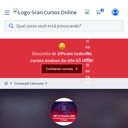
0
Assinatura Ilimitada 11
Acesso a todos os cursos. Teste grátis por 7 dias!
Assinatura OAB Até Passar
Acesso ilimitado a toda preparação para o Exame da
Desconto de
20% em todos os
Ordem, até você passar!
cursos avulsos do site SÓ HOJE!
Conhecer cursos
Residências Multiprofissionais
Preparação completa e intensiva para as principais
Cursos por Concurso
residências em saúde do Brasil
Concursos
Assinatura Ilimitada
Cursos 20% OFF