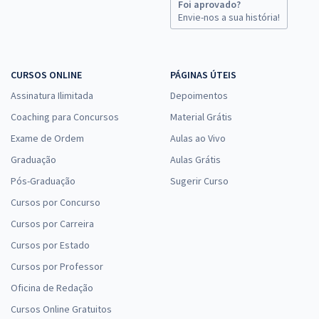
Foi aprovado?
TRT 2ª Região (SP) - Tribunal Regional do Trabalho - Conhecimentos
Envie-nos a sua história!
Específicos para o cargo de Analista Judiciário - Área Administrativa
R$ 335,84
à vista
27,99
R$
ou 12x de
CURSOS ONLINE
PÁGINAS ÚTEIS
Economize R$ 83,96 (-20%)
Assinatura Ilimitada
Depoimentos
Comprar
Coaching para Concursos
Material Grátis
Exame de Ordem
Aulas ao Vivo
Graduação
Aulas Grátis
TRT 2ª Região (SP) - Tribunal Regional do Trabalho - Técnico Judiciário
Pós-Graduação
Sugerir Curso
- Área Apoio Especializado - Especialidade: Tecnologia da
Cursos por Concurso
Informação (Módulo Especial)
Cursos por Carreira
R$ 375,84
à vista
31,32
R$
Cursos por Estado
ou 12x de
Economize R$ 93,96 (-20%)
Cursos por Professor
Comprar
Oficina de Redação
Cursos Online Gratuitos