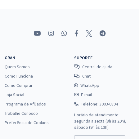
Elétrica (Pós-Edital)
R$ 399,92
à vista
33,33
R$
ou 12x de
Economize R$ 99,98 (-20%)
Comprar
GRAN
SUPORTE
Quem Somos
Central de ajuda
TRT 2ª Região (SP) - Tribunal Regional do Trabalho - Conhecimentos
Específicos para o cargo de Analista Judiciário - Área Apoio
Como Funciona
Chat
Especializado - Especialidade Engenharia Elétrica
Como Comprar
WhatsApp
R$ 311,92
à vista
Loja Social
E-mail
25,99
R$
ou 12x de
Programa de Afiliados
Telefone: 3003-0894
Economize R$ 77,98 (-20%)
Trabalhe Conosco
Horário de atendimento:
Comprar
segunda a sexta (8h às 20h),
Preferência de Cookies
sábado (9h às 13h).