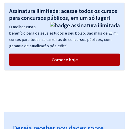
Analista Judiciário - Área Judiciária
Assinatura Ilimitada: acesse todos os cursos
R$ 632,64
à vista
52,72
para concursos públicos, em um só lugar!
R$
ou 12x de
Economize R$ 158,16 (-20%)
O melhor custo
benefício para os seus estudos e seu bolso. São mais de 25 mil
Comprar
cursos para todas as carreiras de concursos públicos, com
garantia de atualização pós-edital.
Comece hoje
TRT 3ª Região (MG) - Tribunal Regional do Trabalho da 3ª Região -
Analista Judiciário – Área Judiciária – Especialidade Oficial de
Justiça Avaliador Federal
R$ 544,72
à vista
45,39
R$
ou 12x de
Economize R$ 136,18 (-20%)
Comprar
Deseja receber novidades sobre