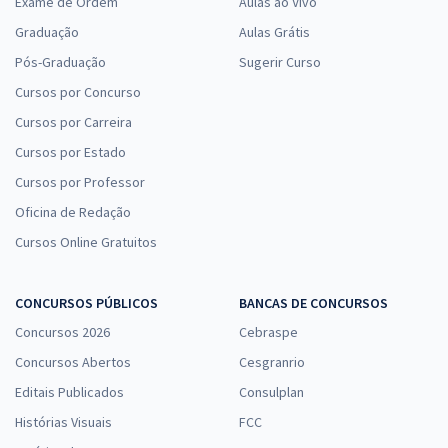
Exame de Ordem
Aulas ao Vivo
19,99
R$
ou 12x de
Graduação
Aulas Grátis
Economize R$ 59,98 (-20%)
Pós-Graduação
Sugerir Curso
Comprar
Cursos por Concurso
Cursos por Carreira
Cursos por Estado
Cursos por Professor
Oficina de Redação
Cursos Online Gratuitos
CONCURSOS PÚBLICOS
BANCAS DE CONCURSOS
Concursos 2026
Cebraspe
Concursos Abertos
Cesgranrio
Editais Publicados
Consulplan
Histórias Visuais
FCC