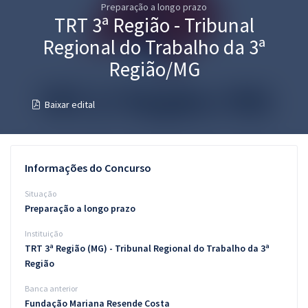
Preparação a longo prazo
Pós
TRT 3ª Região - Tribunal
Graduação
Regional do Trabalho da 3ª
Região/MG
OAB
Baixar edital
Mentorias
Questões grátis
Informações do Concurso
Conteúdo gratuito
Situação
Blog
Preparação a longo prazo
Aprovados
Instituição
TRT 3ª Região (MG) - Tribunal Regional do Trabalho da 3ª
Atendimento
Região
Banca anterior
Fundação Mariana Resende Costa