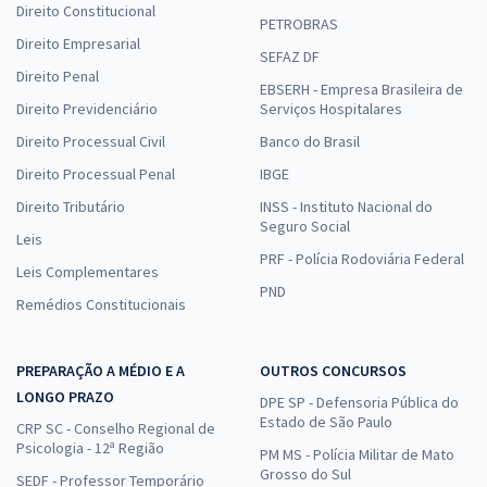
Direito Constitucional
PETROBRAS
Direito Empresarial
SEFAZ DF
Direito Penal
EBSERH - Empresa Brasileira de
Direito Previdenciário
Serviços Hospitalares
Direito Processual Civil
Banco do Brasil
Direito Processual Penal
IBGE
Direito Tributário
INSS - Instituto Nacional do
Seguro Social
Leis
PRF - Polícia Rodoviária Federal
Leis Complementares
PND
Remédios Constitucionais
PREPARAÇÃO A MÉDIO E A
OUTROS CONCURSOS
LONGO PRAZO
DPE SP - Defensoria Pública do
Estado de São Paulo
CRP SC - Conselho Regional de
Psicologia - 12ª Região
PM MS - Polícia Militar de Mato
Grosso do Sul
SEDF - Professor Temporário