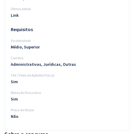
Último edital
Link
Requisitos
Escolaridade
Médio, Superior
Carreira
Administrativas, Jurídicas, Outras
TAF (Teste de Aptidão Física)
Sim
Redação Discursiva
Sim
Prova de títulos
Não