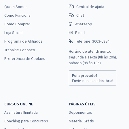
Comprar
Quem Somos
Central de ajuda
Como Funciona
Chat
Como Comprar
WhatsApp
Loja Social
TRT 3ª Região (MG) - Tribunal Regional do Trabalho da 3ª Região -
E-mail
Conhecimentos Gerais para o cargo de Analista Judiciário - Área
Programa de Afiliados
Telefone: 3003-0894
Judiciária
Trabalhe Conosco
Horário de atendimento:
R$ 207,92
à vista
segunda a sexta (8h às 20h),
Preferência de Cookies
17,33
R$
ou 12x de
sábado (9h às 13h).
Economize R$ 51,98 (-20%)
Foi aprovado?
Comprar
Envie-nos a sua história!
CURSOS ONLINE
PÁGINAS ÚTEIS
TRT 3ª Região (MG) - Tribunal Regional do Trabalho da 3ª Região -
Conhecimentos Específicos para o cargo de Analista Judiciário -
Assinatura Ilimitada
Depoimentos
Área Judiciária
Coaching para Concursos
Material Grátis
R$ 239,92
à vista