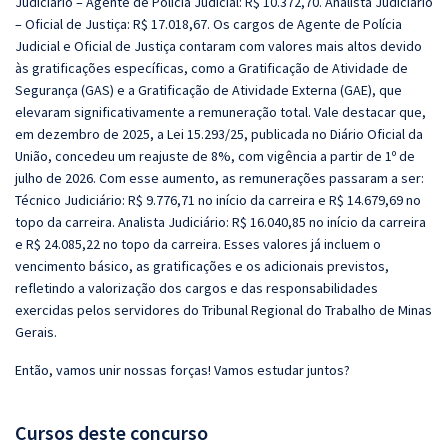
Judiciário – Agente de Polícia Judicial: R$ 10.372,70. Analista Judiciário
– Oficial de Justiça: R$ 17.018,67. Os cargos de Agente de Polícia
Judicial e Oficial de Justiça contaram com valores mais altos devido
às gratificações específicas, como a Gratificação de Atividade de
Segurança (GAS) e a Gratificação de Atividade Externa (GAE), que
elevaram significativamente a remuneração total. Vale destacar que,
em dezembro de 2025, a Lei 15.293/25, publicada no Diário Oficial da
União, concedeu um reajuste de 8%, com vigência a partir de 1º de
julho de 2026. Com esse aumento, as remunerações passaram a ser:
Técnico Judiciário: R$ 9.776,71 no início da carreira e R$ 14.679,69 no
topo da carreira. Analista Judiciário: R$ 16.040,85 no início da carreira
e R$ 24.085,22 no topo da carreira. Esses valores já incluem o
vencimento básico, as gratificações e os adicionais previstos,
refletindo a valorização dos cargos e das responsabilidades
exercidas pelos servidores do Tribunal Regional do Trabalho de Minas
Gerais.
Então, vamos unir nossas forças! Vamos estudar juntos?
Cursos deste concurso