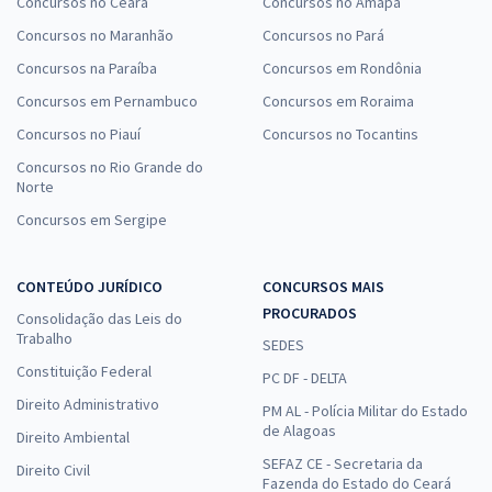
Concursos no Ceará
Concursos no Amapá
Concursos no Maranhão
Concursos no Pará
Concursos na Paraíba
Concursos em Rondônia
Concursos em Pernambuco
Concursos em Roraima
Concursos no Piauí
Concursos no Tocantins
Concursos no Rio Grande do
Norte
Concursos em Sergipe
CONTEÚDO JURÍDICO
CONCURSOS MAIS
PROCURADOS
Consolidação das Leis do
Trabalho
SEDES
Constituição Federal
PC DF - DELTA
Direito Administrativo
PM AL - Polícia Militar do Estado
de Alagoas
Direito Ambiental
SEFAZ CE - Secretaria da
Direito Civil
Fazenda do Estado do Ceará