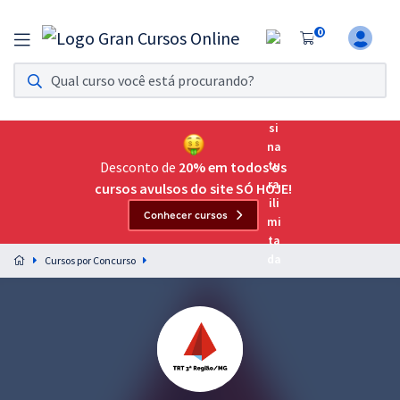
0
Assinatura Ilimitada 11
Acesso a todos os cursos. Teste grátis por 7 dias!
Assinatura OAB Até Passar
Acesso ilimitado a toda preparação para o Exame da
Desconto de
20% em todos os
Ordem, até você passar!
cursos avulsos do site SÓ HOJE!
Conhecer cursos
Residências Multiprofissionais
Preparação completa e intensiva para as principais
Cursos por Concurso
residências em saúde do Brasil
Concursos
Assinatura Ilimitada
Cursos 20% OFF