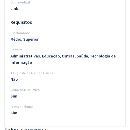
Último edital
Link
Requisitos
Escolaridade
Médio, Superior
Carreira
Administrativas, Educação, Outras, Saúde, Tecnologia da
Informação
TAF (Teste de Aptidão Física)
Não
Redação Discursiva
Sim
Prova de títulos
Sim