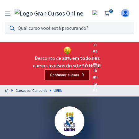
0
Assinatura Ilimitada 11
Acesso a todos os cursos. Teste grátis por 7 dias!
Assinatura OAB Até Passar
Acesso ilimitado a toda preparação para o Exame da
Desconto de
20% em todos os
Ordem, até você passar!
cursos avulsos do site SÓ HOJE!
Conhecer cursos
Residências Multiprofissionais
Preparação completa e intensiva para as principais
Cursos por Concurso
UERN
residências em saúde do Brasil
Concursos
Assinatura Ilimitada
Cursos 20% OFF