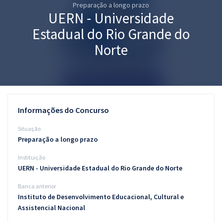
Preparação a longo prazo
Pós
UERN - Universidade
Graduação
Estadual do Rio Grande do
Norte
OAB
Mentorias
Questões grátis
Informações do Concurso
Conteúdo gratuito
Situação
Preparação a longo prazo
Blog
Instituição
Aprovados
UERN - Universidade Estadual do Rio Grande do Norte
Banca anterior
Atendimento
Instituto de Desenvolvimento Educacional, Cultural e
Assistencial Nacional