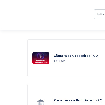
Pós
Graduação
OAB
Mentorias
Questões grátis
Câmara de Cabeceiras - GO
Conteúdo gratuito
1
cursos
Blog
Aprovados
Atendimento
Prefeitura de Bom Retiro - SC