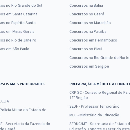
os no Rio Grande do Sul
Concursos na Bahia
os em Santa Catarina
Concursos no Ceará
os no Espírito Santo
Concursos no Maranhão
sos em Minas Gerais
Concursos na Paraíba
os no Rio de Janeiro
Concursos em Pernambuco
sos em São Paulo
Concursos no Piauí
Concursos no Rio Grande do Norte
Concursos em Sergipe
RSOS MAIS PROCURADOS
PREPARAÇÃO A MÉDIO E A LONGO
CRP SC - Conselho Regional de Psic
12ª Região
 DELTA
SEDF - Professor Temporário
Polícia Militar do Estado de
s
MEC - Ministério da Educação
E - Secretaria da Fazenda do
SEDUC/MT - Secretaria de Estado 
 do Ceará
Educação, Esporte e Lazer do est