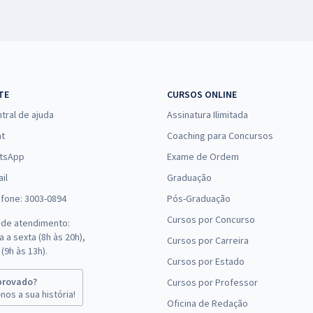
ca aqui, no Gran. Fique por dentro de oportunidades como a do C
 também, da Prefeitura Municipal de Marmelópolis, em Minas Gerais
uestões
TE
CURSOS ONLINE
 Para isso, você precisa acessar a plataforma Rota dos Concursos
cos para que você não só conheça o modelo das questões criadas
tral de ajuda
Assinatura Ilimitada
 dia da prova.
at
Coaching para Concursos
!
tsApp
Exame de Ordem
il
Graduação
rna um processo mais prático. Afinal, todos os materiais que você
 onde você quiser, testando seu aprendizado e conhecendo a fundo
efone: 3003-0894
Pós-Graduação
Cursos por Concurso
 de atendimento:
 a sexta (8h às 20h),
Cursos por Carreira
 concursos públicos organizados pela CONSCAM. Os materiais são 
(9h às 13h).
cia em aprovação de concursos públicos. Conte com a plataforma d
Cursos por Estado
Acesse agora a página de
concursos 2019
e veja as oportunidades p
provado?
Cursos por Professor
nos a sua história!
Oficina de Redação