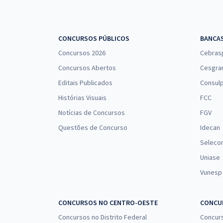
CONCURSOS PÚBLICOS
BANCA
Concursos 2026
Cebras
Concursos Abertos
Cesgra
Editais Publicados
Consulp
Histórias Visuais
FCC
Notícias de Concursos
FGV
Questões de Concurso
Idecan
Seleco
Uniase
Vunesp
CONCURSOS NO CENTRO-OESTE
CONCUR
Concursos no Distrito Federal
Concur