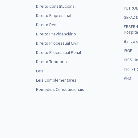
Direito Constitucional
PETRO
Direito Empresarial
SEFAZ 
Direito Penal
EBSERH 
Hospita
Direito Previdenciário
Banco d
Direito Processual Civil
IBGE
Direito Processual Penal
INSS - 
Direito Tributário
PRF - P
Leis
PND
Leis Complementares
Remédios Constitucionais