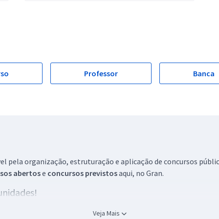
rso
Professor
Banca
 pela organização, estruturação e aplicação de concursos público
sos abertos
e
concursos previstos
aqui, no Gran.
unidades!
ursos públicos para cargos de nível médio e superior nas mais div
Veja Mais