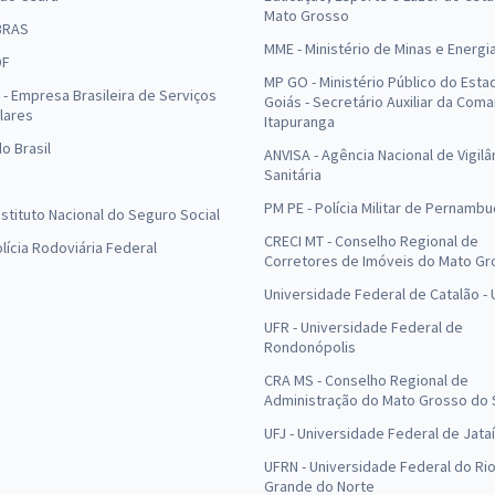
Mato Grosso
BRAS
MME - Ministério de Minas e Energi
DF
MP GO - Ministério Público do Esta
- Empresa Brasileira de Serviços
Goiás - Secretário Auxiliar da Com
lares
Itapuranga
o Brasil
ANVISA - Agência Nacional de Vigilâ
Sanitária
PM PE - Polícia Militar de Pernamb
Instituto Nacional do Seguro Social
CRECI MT - Conselho Regional de
olícia Rodoviária Federal
Corretores de Imóveis do Mato Gr
Universidade Federal de Catalão -
UFR - Universidade Federal de
Rondonópolis
CRA MS - Conselho Regional de
Administração do Mato Grosso do 
UFJ - Universidade Federal de Jataí
UFRN - Universidade Federal do Ri
Grande do Norte