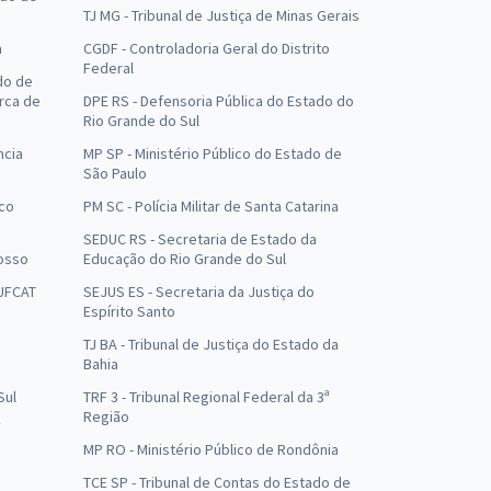
TJ MG - Tribunal de Justiça de Minas Gerais
a
CGDF - Controladoria Geral do Distrito
Federal
do de
arca de
DPE RS - Defensoria Pública do Estado do
Rio Grande do Sul
ncia
MP SP - Ministério Público do Estado de
São Paulo
uco
PM SC - Polícia Militar de Santa Catarina
SEDUC RS - Secretaria de Estado da
osso
Educação do Rio Grande do Sul
 UFCAT
SEJUS ES - Secretaria da Justiça do
Espírito Santo
TJ BA - Tribunal de Justiça do Estado da
Bahia
Sul
TRF 3 - Tribunal Regional Federal da 3ª
Região
MP RO - Ministério Público de Rondônia
o
TCE SP - Tribunal de Contas do Estado de