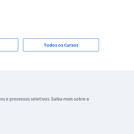
Todos os Cursos
s e processos seletivos. Saiba mais sobre a
ersas áreas de atuação, que vão desde Direito