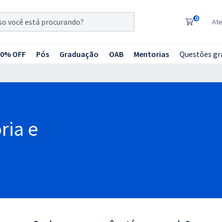
0
At
20% OFF
Pós
Graduação
OAB
Mentorias
Questões gr
ria e