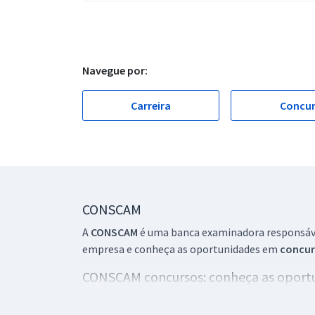
Navegue por:
Carreira
Concu
CONSCAM
A
CONSCAM
é uma banca examinadora responsável
empresa e conheça as oportunidades em
concur
CONSCAM concursos: conheça as oport
A CONSCAM já foi responsável por dezenas de conc