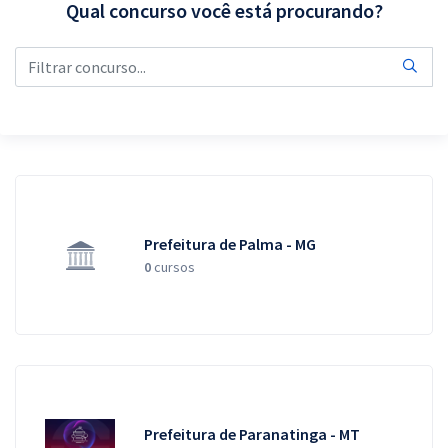
Qual concurso você está procurando?
Pós
Graduação
OAB
Mentorias
Questões grátis
Prefeitura de Palma - MG
Conteúdo gratuito
0
cursos
Blog
Aprovados
Atendimento
Prefeitura de Paranatinga - MT