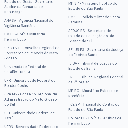
Estado de Goiás - Secretário
MP SP - Ministério Público do
Auxiliar da Comarca de
Estado de São Paulo
Itapuranga
PM SC - Polícia Militar de Santa
ANVISA - Agência Nacional de
Catarina
Vigilância Sanitária
SEDUC RS - Secretaria de
PM PE - Polícia Militar de
Estado da Educação do Rio
Pernambuco
Grande do Sul
CRECI MT - Conselho Regional de
SEJUS ES - Secretaria da Justiça
Corretores de Imóveis do Mato
do Espírito Santo
Grosso
TJ BA - Tribunal de Justiça do
Universidade Federal de
Estado da Bahia
Catalão - UFCAT
TRF 3 - Tribunal Regional Federal
UFR - Universidade Federal de
da 3ª Região
Rondonópolis
MP RO - Ministério Público de
CRA MS - Conselho Regional de
Rondônia
Administração do Mato Grosso
do Sul
TCE SP - Tribunal de Contas do
Estado de São Paulo
UFJ - Universidade Federal de
Jataí
Politec PE - Polícia Científica de
Pernambuco
UFRN - Universidade Federal do