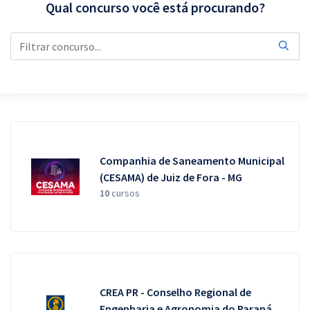
Qual concurso você está procurando?
Pós
Graduação
OAB
Mentorias
Questões grátis
Companhia de Saneamento Municipal
Conteúdo gratuito
(CESAMA) de Juiz de Fora - MG
10
cursos
Blog
Aprovados
Atendimento
CREA PR - Conselho Regional de
Engenharia e Agronomia do Paraná