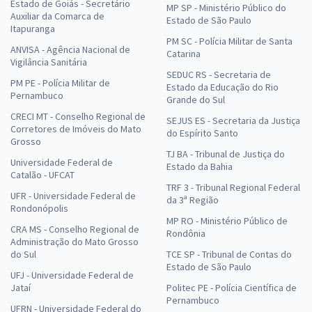
Estado de Goiás - Secretário
MP SP - Ministério Público do
Auxiliar da Comarca de
Estado de São Paulo
Itapuranga
PM SC - Polícia Militar de Santa
ANVISA - Agência Nacional de
Catarina
Vigilância Sanitária
SEDUC RS - Secretaria de
PM PE - Polícia Militar de
Estado da Educação do Rio
Pernambuco
Grande do Sul
CRECI MT - Conselho Regional de
SEJUS ES - Secretaria da Justiça
Corretores de Imóveis do Mato
do Espírito Santo
Grosso
TJ BA - Tribunal de Justiça do
Universidade Federal de
Estado da Bahia
Catalão - UFCAT
TRF 3 - Tribunal Regional Federal
UFR - Universidade Federal de
da 3ª Região
Rondonópolis
MP RO - Ministério Público de
CRA MS - Conselho Regional de
Rondônia
Administração do Mato Grosso
do Sul
TCE SP - Tribunal de Contas do
Estado de São Paulo
UFJ - Universidade Federal de
Jataí
Politec PE - Polícia Científica de
Pernambuco
UFRN - Universidade Federal do