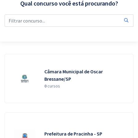
Qual concurso você está procurando?
Pós
Graduação
OAB
Mentorias
Questões grátis
Câmara Municipal de Oscar
Conteúdo gratuito
Bressane/SP
0
cursos
Blog
Aprovados
Atendimento
Prefeitura de Pracinha - SP