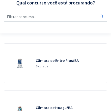
Qual concurso você está procurando?
Pós
Graduação
OAB
Mentorias
Questões grátis
Câmara de Entre Rios/BA
Conteúdo gratuito
0
cursos
Blog
Aprovados
Atendimento
Câmara de Ituaçu/BA