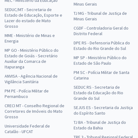
MEC - Ministério da Educação
Minas Gerais
SEDUC/MT - Secretaria de
TJ MG - Tribunal de Justiça de
Estado de Educação, Esporte e
Minas Gerais
Lazer do estado de Mato
Grosso
CGDF - Controladoria Geral do
Distrito Federal
MME - Ministério de Minas e
Energia
DPE RS - Defensoria Pública do
Estado do Rio Grande do Sul
MP GO - Ministério Público do
Estado de Goiás - Secretário
MP SP - Ministério Público do
Auxiliar da Comarca de
Estado de São Paulo
Itapuranga
PM SC - Polícia Militar de Santa
ANVISA - Agência Nacional de
Catarina
Vigilância Sanitária
SEDUC RS - Secretaria de
PM PE - Polícia Militar de
Estado da Educação do Rio
Pernambuco
Grande do Sul
CRECI MT - Conselho Regional de
SEJUS ES - Secretaria da Justiça
Corretores de Imóveis do Mato
do Espírito Santo
Grosso
TJ BA - Tribunal de Justiça do
Universidade Federal de
Estado da Bahia
Catalão - UFCAT
TRF 3 - Tribunal Regional Federal