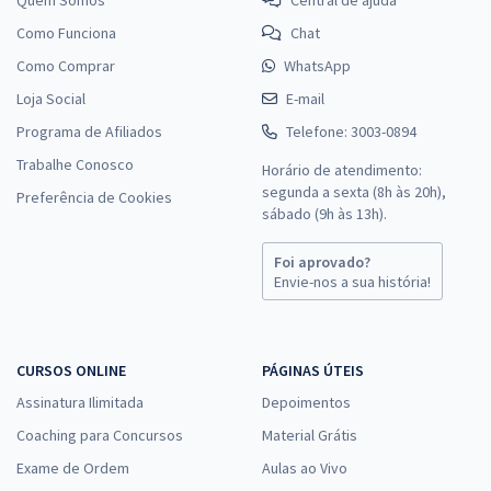
Quem Somos
Central de ajuda
Como Funciona
Chat
Como Comprar
WhatsApp
Loja Social
E-mail
Programa de Afiliados
Telefone: 3003-0894
Trabalhe Conosco
Horário de atendimento:
segunda a sexta (8h às 20h),
Preferência de Cookies
sábado (9h às 13h).
Foi aprovado?
Envie-nos a sua história!
CURSOS ONLINE
PÁGINAS ÚTEIS
Assinatura Ilimitada
Depoimentos
Coaching para Concursos
Material Grátis
Exame de Ordem
Aulas ao Vivo