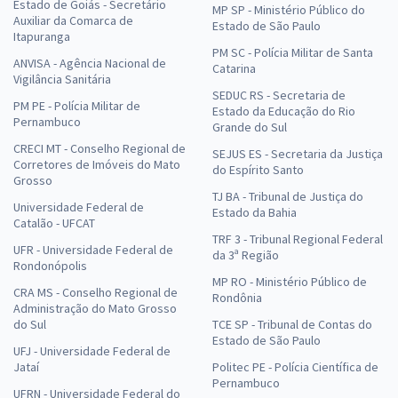
Estado de Goiás - Secretário
MP SP - Ministério Público do
Auxiliar da Comarca de
Estado de São Paulo
Itapuranga
PM SC - Polícia Militar de Santa
ANVISA - Agência Nacional de
Catarina
Vigilância Sanitária
SEDUC RS - Secretaria de
PM PE - Polícia Militar de
Estado da Educação do Rio
Pernambuco
Grande do Sul
CRECI MT - Conselho Regional de
SEJUS ES - Secretaria da Justiça
Corretores de Imóveis do Mato
do Espírito Santo
Grosso
TJ BA - Tribunal de Justiça do
Universidade Federal de
Estado da Bahia
Catalão - UFCAT
TRF 3 - Tribunal Regional Federal
UFR - Universidade Federal de
da 3ª Região
Rondonópolis
MP RO - Ministério Público de
CRA MS - Conselho Regional de
Rondônia
Administração do Mato Grosso
do Sul
TCE SP - Tribunal de Contas do
Estado de São Paulo
UFJ - Universidade Federal de
Jataí
Politec PE - Polícia Científica de
Pernambuco
UFRN - Universidade Federal do