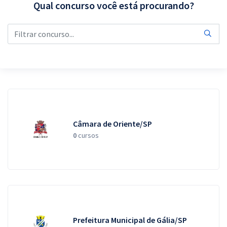
Qual concurso você está procurando?
Pós
Graduação
OAB
Mentorias
Questões grátis
Câmara de Oriente/SP
Conteúdo gratuito
0
cursos
Blog
Aprovados
Atendimento
Prefeitura Municipal de Gália/SP