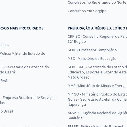
Concursos no Rio Grande do Norte
Concursos em Sergipe
RSOS MAIS PROCURADOS
PREPARAÇÃO A MÉDIO E A LONGO
CRP SC - Conselho Regional de Psic
12ª Região
 DELTA
SEDF - Professor Temporário
Polícia Militar do Estado de
s
MEC - Ministério da Educação
E - Secretaria da Fazenda do
SEDUC/MT - Secretaria de Estado 
 do Ceará
Educação, Esporte e Lazer do est
Mato Grosso
BRAS
MME - Ministério de Minas e Energi
DF
MP GO - Ministério Público do Esta
- Empresa Brasileira de Serviços
Goiás - Secretário Auxiliar da Com
lares
Itapuranga
o Brasil
ANVISA - Agência Nacional de Vigilâ
Sanitária
PM PE - Polícia Militar de Pernamb