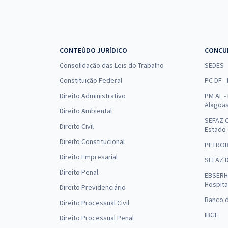
CONTEÚDO JURÍDICO
CONCU
Consolidação das Leis do Trabalho
SEDES
Constituição Federal
PC DF -
Direito Administrativo
PM AL - 
Alagoa
Direito Ambiental
SEFAZ C
Direito Civil
Estado
Direito Constitucional
PETRO
Direito Empresarial
SEFAZ 
Direito Penal
EBSERH 
Hospita
Direito Previdenciário
Banco d
Direito Processual Civil
IBGE
Direito Processual Penal