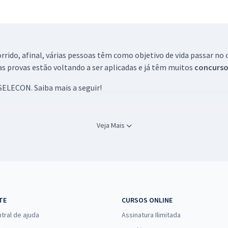
rido, afinal, várias pessoas têm como objetivo de vida passar n
as provas estão voltando a ser aplicadas e já têm muitos
concurso
SELECON. Saiba mais a seguir!
Concursos, visa promover processos seletivos, desde pesquisas até
Veja Mais
rviços focados em organizar e promover o desenvolvimento instit
ação de pesquisas e capacitação do indivíduo.
a de profissionais de excelência, que têm experiência no meio p
TE
CURSOS ONLINE
m aberto nas instituições.
tral de ajuda
Assinatura Ilimitada
privado com excelência e experiência, promovendo concursos e capa