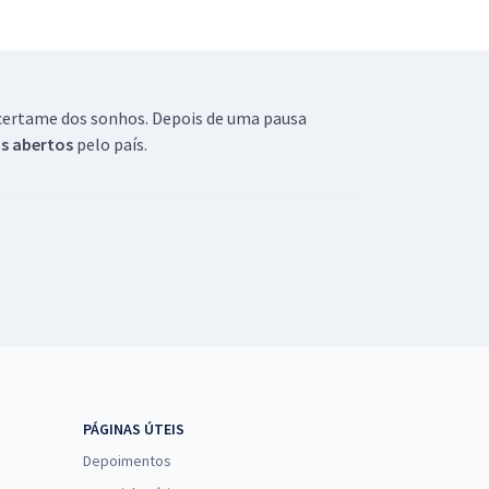
o certame dos sonhos. Depois de uma pausa
s abertos
pelo país.
 a capacitação dos órgãos, tanto de setores
ucional por meio de concursos públicos e
ara atuar com dinamismo na elaboração das
PÁGINAS ÚTEIS
Depoimentos
citações eficientes.