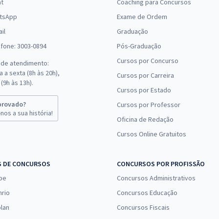
at
Coaching para Concursos
sticas
tsApp
Exame de Ordem
m características específicas. A SELECON é uma organizadora que
il
Graduação
efone: 3003-0894
Pós-Graduação
ito, por exemplo, têm provas muito mais voltadas para as leis, em 
Cursos por Concurso
 de atendimento:
zem é uma ótima dica para quem deseja conquistar uma vaga nos ce
 a sexta (8h às 20h),
Cursos por Carreira
(9h às 13h).
aber
Cursos por Estado
provado?
Cursos por Professor
da SELECON não têm um nível muito elevado. Além disso, como já me
nos a sua história!
Oficina de Redação
Cursos Online Gratuitos
zados pela banca, resolvendo as suas questões, é uma das formas
S DE CONCURSOS
CONCURSOS POR PROFISSÃO
pe
Concursos Administrativos
consegue se preparar de forma mais eficiente para conquistar uma 
nrio
Concursos Educação
rsos
anteriores da SELECON, além de estudar com nossos materiais
lan
Concursos Fiscais