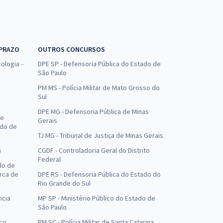
 PRAZO
OUTROS CONCURSOS
ologia -
DPE SP - Defensoria Pública do Estado de
São Paulo
PM MS - Polícia Militar de Mato Grosso do
Sul
DPE MG - Defensoria Pública de Minas
de
Gerais
ado de
TJ MG - Tribunal de Justiça de Minas Gerais
a
CGDF - Controladoria Geral do Distrito
Federal
do de
arca de
DPE RS - Defensoria Pública do Estado do
Rio Grande do Sul
ncia
MP SP - Ministério Público do Estado de
São Paulo
uco
PM SC - Polícia Militar de Santa Catarina