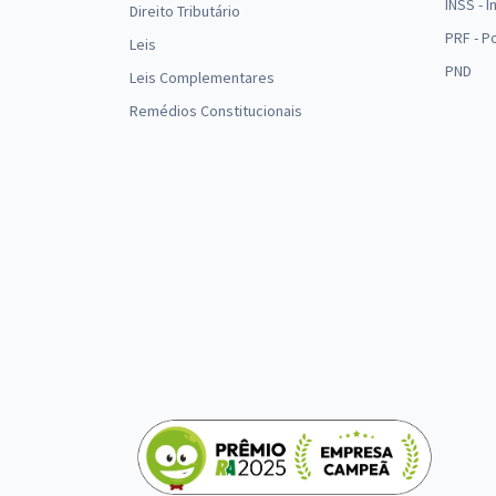
INSS - 
Direito Tributário
PRF - P
Leis
PND
Leis Complementares
Remédios Constitucionais