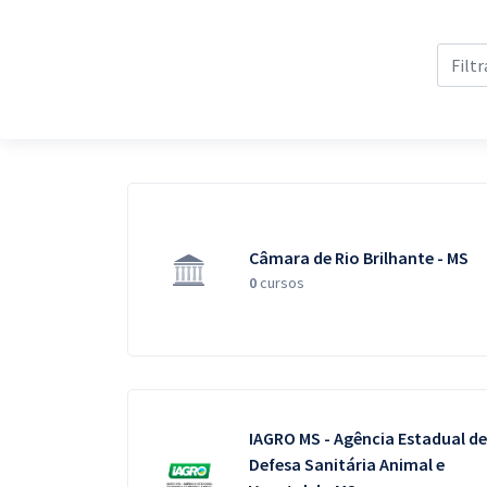
Pós
Graduação
OAB
Mentorias
Questões grátis
Câmara de Rio Brilhante - MS
Conteúdo gratuito
0
cursos
Blog
Aprovados
Atendimento
IAGRO MS - Agência Estadual de
Defesa Sanitária Animal e