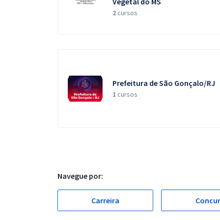
Vegetal do MS
2
cursos
Prefeitura de São Gonçalo/RJ
1
cursos
Navegue por:
Carreira
Concu