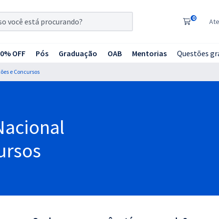
0
At
20% OFF
Pós
Graduação
OAB
Mentorias
Questões gr
ções e Concursos
Nacional
ursos