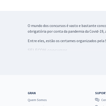
O mundo dos concursos é vasto e bastante concor
obrigatória por conta da pandemia da Covid-19, 
Entre eles, estão os certames organizados pela 
SELECON concursos
A SELECON, ou Instituto Nacional de Seleções e 
privados quanto públicos.
Ou seja, a SELECON é um instituto que presta se
processos seletivos mais gerais, visando a realiz
Para isso, conta com uma coordenação capacitad
GRAN
SUPOR
provas e seleção dos candidatos para os cargos e
Quem Somos
Cen
É um instituto que atende os setores público e 