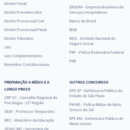
Direito Penal
EBSERH - Empresa Brasileira de
Direito Previdenciário
Serviços Hospitalares
Direito Processual Civil
Banco do Brasil
Direito Processual Penal
IBGE
Direito Tributário
INSS - Instituto Nacional do
Seguro Social
Leis
PRF - Polícia Rodoviária Federal
Leis Complementares
PND
Remédios Constitucionais
PREPARAÇÃO A MÉDIO E A
OUTROS CONCURSOS
LONGO PRAZO
DPE SP - Defensoria Pública do
Estado de São Paulo
CRP SC - Conselho Regional de
Psicologia - 12ª Região
PM MS - Polícia Militar de Mato
Grosso do Sul
SEDF - Professor Temporário
DPE MG - Defensoria Pública de
MEC - Ministério da Educação
Minas Gerais
SEDUC/MT - Secretaria de