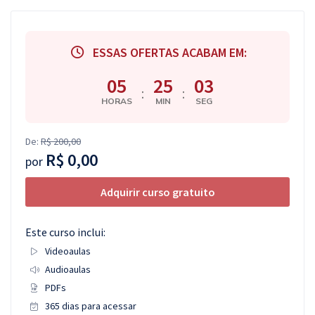
Pós
Graduação
ESSAS OFERTAS ACABAM EM:
05
25
02
OAB
:
:
HORAS
MIN
SEG
Mentorias
De:
R$ 200,00
Questões grátis
R$ 0,00
por
Conteúdo gratuito
Adquirir curso gratuito
Blog
Aprovados
Este curso inclui:
Videoaulas
Atendimento
Audioaulas
PDFs
365 dias para acessar