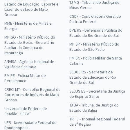
TJ MG - Tribunal de Justiça de
Estado de Educação, Esporte e
Minas Gerais
Lazer do estado de Mato
Grosso
CGDF - Controladoria Geral do
Distrito Federal
MME - Ministério de Minas e
Energia
DPE RS - Defensoria Pública do
Estado do Rio Grande do Sul
MP GO - Ministério Público do
Estado de Goiás - Secretário
MP SP - Ministério Público do
Auxiliar da Comarca de
Estado de São Paulo
Itapuranga
PM SC - Polícia Militar de Santa
ANVISA - Agência Nacional de
Catarina
Vigilância Sanitária
SEDUC RS - Secretaria de
PM PE - Polícia Militar de
Estado da Educação do Rio
Pernambuco
Grande do Sul
CRECI MT - Conselho Regional de
SEJUS ES - Secretaria da Justiça
Corretores de Imóveis do Mato
do Espírito Santo
Grosso
TJ BA - Tribunal de Justiça do
Universidade Federal de
Estado da Bahia
Catalão - UFCAT
TRF 3 - Tribunal Regional Federal
UFR - Universidade Federal de
da 3ª Região
Rondonópolis