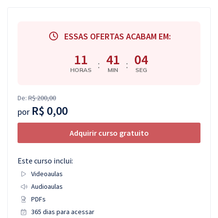
Pós
Graduação
ESSAS OFERTAS ACABAM EM:
11
41
03
OAB
:
:
HORAS
MIN
SEG
Mentorias
De:
R$ 200,00
Questões grátis
R$ 0,00
por
Conteúdo gratuito
Adquirir curso gratuito
Blog
Aprovados
Este curso inclui:
Videoaulas
Atendimento
Audioaulas
PDFs
365 dias para acessar