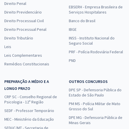
Direito Penal
EBSERH - Empresa Brasileira de
Direito Previdenciário
Serviços Hospitalares
Direito Processual Civil
Banco do Brasil
Direito Processual Penal
IBGE
Direito Tributário
INSS - Instituto Nacional do
Seguro Social
Leis
PRF - Polícia Rodoviária Federal
Leis Complementares
PND
Remédios Constitucionais
PREPARAÇÃO A MÉDIO E A
OUTROS CONCURSOS
LONGO PRAZO
DPE SP - Defensoria Pública do
Estado de São Paulo
CRP SC - Conselho Regional de
Psicologia - 12ª Região
PM MS - Polícia Militar de Mato
Grosso do Sul
SEDF - Professor Temporário
DPE MG - Defensoria Pública de
MEC - Ministério da Educação
Minas Gerais
SEDUC/MT - Secretaria de