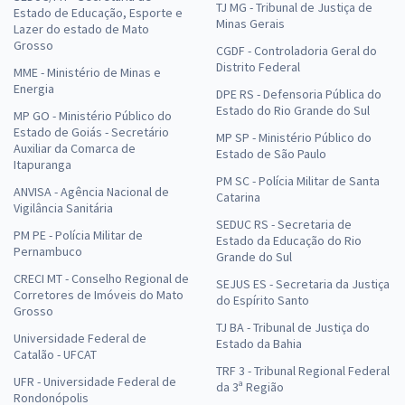
TJ MG - Tribunal de Justiça de
Estado de Educação, Esporte e
Minas Gerais
Lazer do estado de Mato
Grosso
CGDF - Controladoria Geral do
Distrito Federal
MME - Ministério de Minas e
Energia
DPE RS - Defensoria Pública do
Estado do Rio Grande do Sul
MP GO - Ministério Público do
Estado de Goiás - Secretário
MP SP - Ministério Público do
Auxiliar da Comarca de
Estado de São Paulo
Itapuranga
PM SC - Polícia Militar de Santa
ANVISA - Agência Nacional de
Catarina
Vigilância Sanitária
SEDUC RS - Secretaria de
PM PE - Polícia Militar de
Estado da Educação do Rio
Pernambuco
Grande do Sul
CRECI MT - Conselho Regional de
SEJUS ES - Secretaria da Justiça
Corretores de Imóveis do Mato
do Espírito Santo
Grosso
TJ BA - Tribunal de Justiça do
Universidade Federal de
Estado da Bahia
Catalão - UFCAT
TRF 3 - Tribunal Regional Federal
UFR - Universidade Federal de
da 3ª Região
Rondonópolis