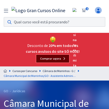
0
Assinatura Ilimitada 11
Acesso a todos os cursos. Teste grátis por 7 dias!
Assinatura OAB Até Passar
Acesso ilimitado a toda preparação para o Exame da
Desconto de
20% em todos os
Ordem, até você passar!
cursos avulsos do site SÓ HOJE!
Comprar agora
Residências Multiprofissionais
Preparação completa e intensiva para as principais
Cursos por Concurso
Câmara de Morrinhos - GO
residências em saúde do Brasil
Câmara Municipal de Morrinhos/GO - Assistente Administrativo
Concursos
GO - Jurídicas
Assinatura Ilimitada
Câmara Municipal de
Cursos 20% OFF