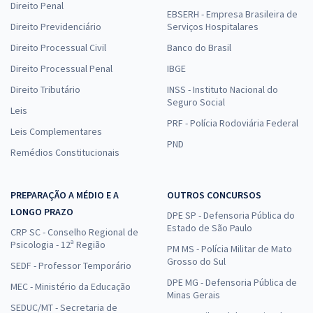
Direito Penal
EBSERH - Empresa Brasileira de
Direito Previdenciário
Serviços Hospitalares
Direito Processual Civil
Banco do Brasil
Direito Processual Penal
IBGE
Direito Tributário
INSS - Instituto Nacional do
Seguro Social
Leis
PRF - Polícia Rodoviária Federal
Leis Complementares
PND
Remédios Constitucionais
PREPARAÇÃO A MÉDIO E A
OUTROS CONCURSOS
LONGO PRAZO
DPE SP - Defensoria Pública do
Estado de São Paulo
CRP SC - Conselho Regional de
Psicologia - 12ª Região
PM MS - Polícia Militar de Mato
Grosso do Sul
SEDF - Professor Temporário
DPE MG - Defensoria Pública de
MEC - Ministério da Educação
Minas Gerais
SEDUC/MT - Secretaria de