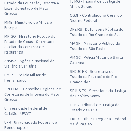
TJ MG - Tribunal de Justiça de
Estado de Educação, Esporte e
Minas Gerais
Lazer do estado de Mato
Grosso
CGDF - Controladoria Geral do
Distrito Federal
MME - Ministério de Minas e
Energia
DPE RS - Defensoria Pública do
Estado do Rio Grande do Sul
MP GO - Ministério Público do
Estado de Goiás - Secretário
MP SP - Ministério Público do
Auxiliar da Comarca de
Estado de São Paulo
Itapuranga
PM SC - Polícia Militar de Santa
ANVISA - Agência Nacional de
Catarina
Vigilância Sanitária
SEDUC RS - Secretaria de
PM PE - Polícia Militar de
Estado da Educação do Rio
Pernambuco
Grande do Sul
CRECI MT - Conselho Regional de
SEJUS ES - Secretaria da Justiça
Corretores de Imóveis do Mato
do Espírito Santo
Grosso
TJ BA - Tribunal de Justiça do
Universidade Federal de
Estado da Bahia
Catalão - UFCAT
TRF 3 - Tribunal Regional Federal
UFR - Universidade Federal de
da 3ª Região
Rondonópolis