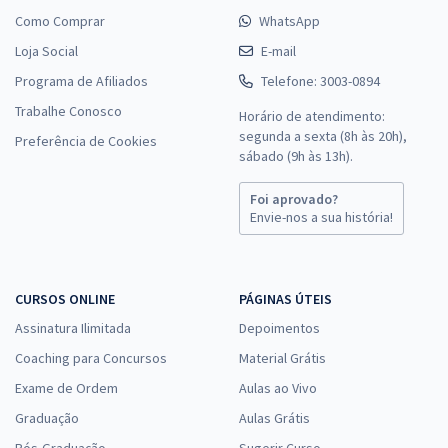
Como Comprar
WhatsApp
Loja Social
E-mail
Programa de Afiliados
Telefone: 3003-0894
Trabalhe Conosco
Horário de atendimento:
segunda a sexta (8h às 20h),
Preferência de Cookies
sábado (9h às 13h).
Foi aprovado?
Envie-nos a sua história!
CURSOS ONLINE
PÁGINAS ÚTEIS
Assinatura Ilimitada
Depoimentos
Coaching para Concursos
Material Grátis
Exame de Ordem
Aulas ao Vivo
Graduação
Aulas Grátis
Pós-Graduação
Sugerir Curso