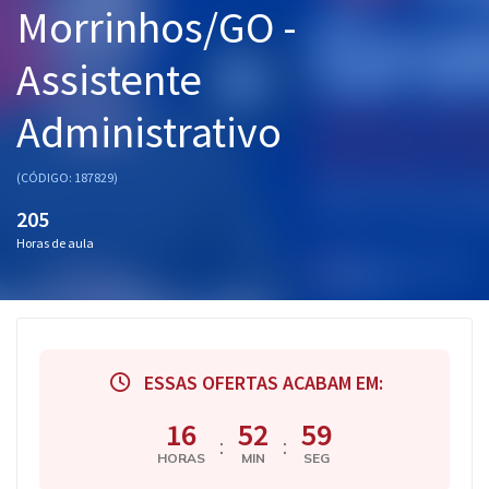
Morrinhos/GO -
Pós
Assistente
Graduação
Administrativo
OAB
Mentorias
(CÓDIGO: 187829)
205
Questões grátis
Horas de aula
Conteúdo gratuito
Blog
Aprovados
ESSAS OFERTAS ACABAM EM:
Atendimento
16
52
58
:
:
HORAS
MIN
SEG