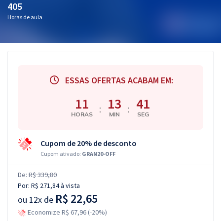
405
Horas de aula
ESSAS OFERTAS ACABAM EM:
11
13
41
:
:
HORAS
MIN
SEG
Cupom de 20% de desconto
Cupom ativado:
GRAN20-OFF
De:
R$ 339,80
Por:
R$ 271,84
à vista
R$ 22,65
ou
12x de
Economize R$ 67,96 (-20%)