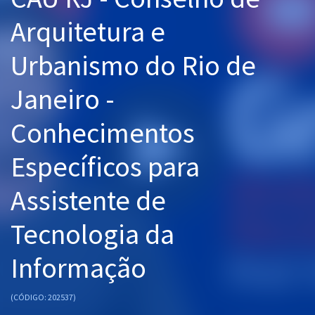
Pós
Arquitetura e
Graduação
Urbanismo do Rio de
OAB
Janeiro -
Mentorias
Conhecimentos
Questões grátis
Específicos para
Conteúdo gratuito
Assistente de
Blog
Tecnologia da
Aprovados
Informação
Atendimento
(CÓDIGO: 202537)