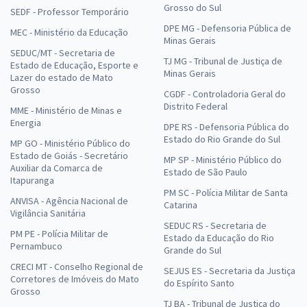
Grosso do Sul
SEDF - Professor Temporário
DPE MG - Defensoria Pública de
MEC - Ministério da Educação
Minas Gerais
SEDUC/MT - Secretaria de
TJ MG - Tribunal de Justiça de
Estado de Educação, Esporte e
Minas Gerais
Lazer do estado de Mato
Grosso
CGDF - Controladoria Geral do
Distrito Federal
MME - Ministério de Minas e
Energia
DPE RS - Defensoria Pública do
Estado do Rio Grande do Sul
MP GO - Ministério Público do
Estado de Goiás - Secretário
MP SP - Ministério Público do
Auxiliar da Comarca de
Estado de São Paulo
Itapuranga
PM SC - Polícia Militar de Santa
ANVISA - Agência Nacional de
Catarina
Vigilância Sanitária
SEDUC RS - Secretaria de
PM PE - Polícia Militar de
Estado da Educação do Rio
Pernambuco
Grande do Sul
CRECI MT - Conselho Regional de
SEJUS ES - Secretaria da Justiça
Corretores de Imóveis do Mato
do Espírito Santo
Grosso
TJ BA - Tribunal de Justiça do