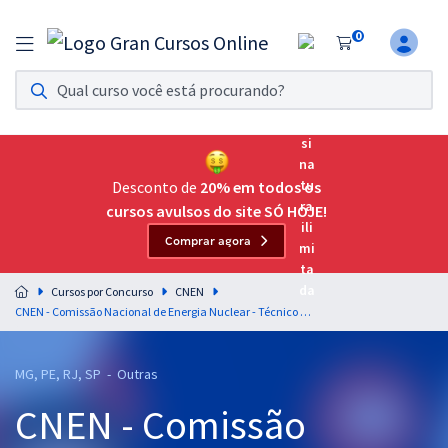
0
Assinatura Ilimitada 11
Acesso a todos os cursos. Teste grátis por 7 dias!
Assinatura OAB Até Passar
Acesso ilimitado a toda preparação para o Exame da
Desconto de
20% em todos os
Ordem, até você passar!
cursos avulsos do site SÓ HOJE!
Comprar agora
Residências Multiprofissionais
Preparação completa e intensiva para as principais
Cursos por Concurso
CNEN
residências em saúde do Brasil
CNEN - Comissão Nacional de Energia Nuclear - Técnico Classe A Padrão I - TEC01 (Códigos 501 a 506)
Concursos
MG, PE, RJ, SP - Outras
Assinatura Ilimitada
CNEN - Comissão
Cursos 20% OFF