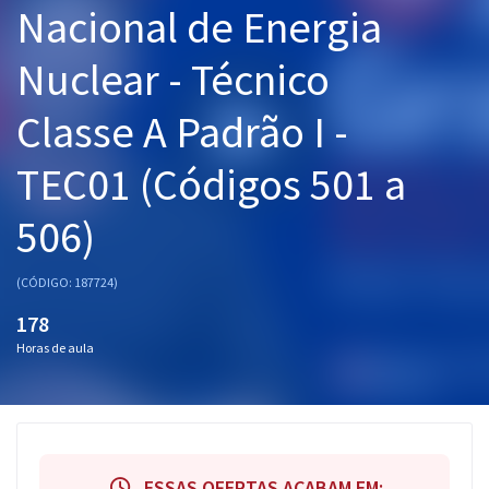
Nacional de Energia
Pós
Nuclear - Técnico
Graduação
Classe A Padrão I -
OAB
TEC01 (Códigos 501 a
Mentorias
506)
Questões grátis
Conteúdo gratuito
(CÓDIGO: 187724)
Blog
178
Horas de aula
Aprovados
Atendimento
ESSAS OFERTAS ACABAM EM: