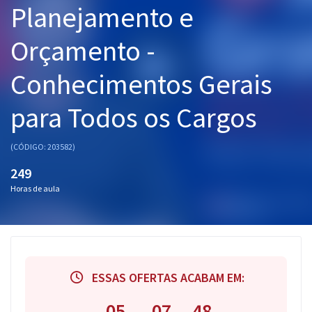
Planejamento e
Pós
Orçamento -
Graduação
Conhecimentos Gerais
OAB
para Todos os Cargos
Mentorias
Questões grátis
(CÓDIGO: 203582)
249
Conteúdo gratuito
Horas de aula
Blog
Aprovados
Atendimento
ESSAS OFERTAS ACABAM EM:
05
07
47