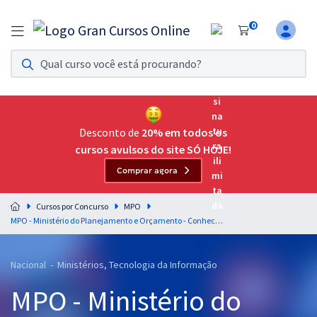
0
Assinatura Ilimitada 11
Acesso a todos os cursos. Teste grátis por 7 dias!
Assinatura OAB Até Passar
Acesso ilimitado a toda preparação para o Exame da
Desconto de
20% em todos os
Ordem, até você passar!
cursos avulsos do site SÓ HOJE!
Comprar agora
Residências Multiprofissionais
Preparação completa e intensiva para as principais
Cursos por Concurso
MPO
residências em saúde do Brasil
MPO - Ministério do Planejamento e Orçamento - Conhecimentos Gerais para Todos os Cargos
Concursos
Nacional - Ministérios, Tecnologia da Informação
Assinatura Ilimitada
MPO - Ministério do
Cursos 20% OFF