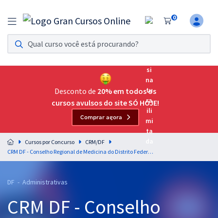
0
Assinatura Ilimitada 11
Acesso a todos os cursos. Teste grátis por 7 dias!
Assinatura OAB Até Passar
Acesso ilimitado a toda preparação para o Exame da
Desconto de
20% em todos os
Ordem, até você passar!
cursos avulsos do site SÓ HOJE!
Comprar agora
Residências Multiprofissionais
Preparação completa e intensiva para as principais
Cursos por Concurso
CRM/DF
residências em saúde do Brasil
CRM DF - Conselho Regional de Medicina do Distrito Federal - Conhecimentos Específicos para o Cargo: 200 - Assistente Administrativo
Concursos
DF - Administrativas
Assinatura Ilimitada
CRM DF - Conselho
Cursos 20% OFF