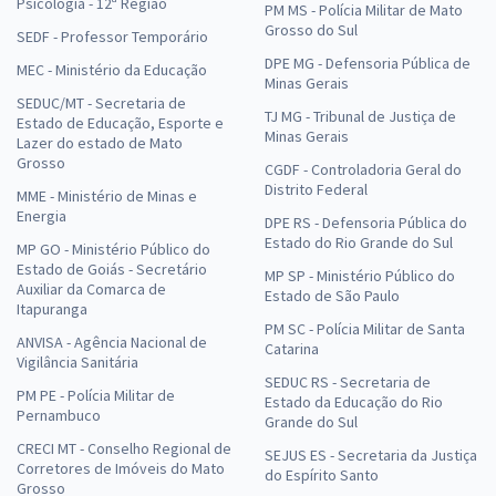
Psicologia - 12ª Região
PM MS - Polícia Militar de Mato
Grosso do Sul
SEDF - Professor Temporário
DPE MG - Defensoria Pública de
MEC - Ministério da Educação
Minas Gerais
SEDUC/MT - Secretaria de
TJ MG - Tribunal de Justiça de
Estado de Educação, Esporte e
Minas Gerais
Lazer do estado de Mato
Grosso
CGDF - Controladoria Geral do
Distrito Federal
MME - Ministério de Minas e
Energia
DPE RS - Defensoria Pública do
Estado do Rio Grande do Sul
MP GO - Ministério Público do
Estado de Goiás - Secretário
MP SP - Ministério Público do
Auxiliar da Comarca de
Estado de São Paulo
Itapuranga
PM SC - Polícia Militar de Santa
ANVISA - Agência Nacional de
Catarina
Vigilância Sanitária
SEDUC RS - Secretaria de
PM PE - Polícia Militar de
Estado da Educação do Rio
Pernambuco
Grande do Sul
CRECI MT - Conselho Regional de
SEJUS ES - Secretaria da Justiça
Corretores de Imóveis do Mato
do Espírito Santo
Grosso