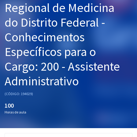
Regional de Medicina
Pós
do Distrito Federal -
Graduação
Conhecimentos
OAB
Específicos para o
Mentorias
Cargo: 200 - Assistente
Questões grátis
Conteúdo gratuito
Administrativo
Blog
(CÓDIGO: 194029)
Aprovados
100
Horas de aula
Atendimento