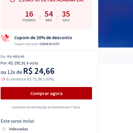
16
54
34
:
:
HORAS
MIN
SEG
Cupom de 20% de desconto
Cupom ativado:
GRAN20-OFF
De:
R$ 369,90
Por:
R$ 295,92
à vista
R$ 24,66
ou
12x de
Economize R$ 73,98 (-20%)
Comprar agora
Garantia de devolução do dinheiro em 7 dias.
Este curso inclui:
Videoaulas