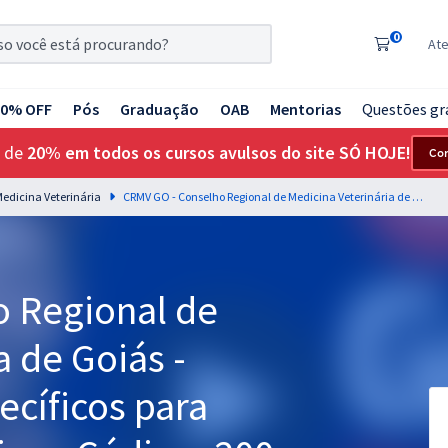
0
At
20% OFF
Pós
Graduação
OAB
Mentorias
Questões gr
 de
20% em todos os cursos avulsos do site SÓ HOJE!
Co
edicina Veterinária
CRMV GO - Conselho Regional de Medicina Veterinária de Goiás - Conhecimentos Específicos para Técnico Administrativo - Código: 200
 Regional de
a de Goiás -
cíficos para