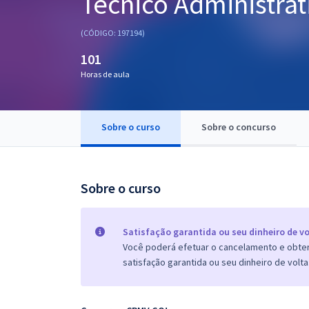
Técnico Administrat
Pós
(CÓDIGO: 197194)
Graduação
101
Horas de aula
OAB
Mentorias
Sobre o curso
Sobre o concurso
Questões grátis
Conteúdo gratuito
Sobre o curso
Blog
Aprovados
Satisfação garantida ou seu dinheiro de vo
Você poderá efetuar o cancelamento e obter 
satisfação garantida ou seu dinheiro de volta
Atendimento