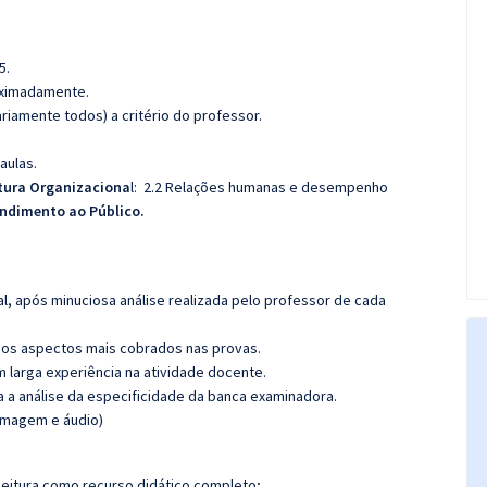
5.
roximadamente.
iamente todos) a critério do professor.
aulas.
tura Organizaciona
l: 2.2 Relações humanas e desempenho
ndimento ao Público.
l, após minuciosa análise realizada pelo professor de cada
os aspectos mais cobrados nas provas.
m larga experiência na atividade docente.
ra a análise da especificidade da banca examinadora.
(imagem e áudio)
leitura como recurso didático completo;