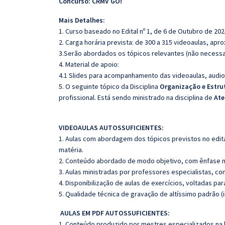
Concurso: CRMV GO!
Mais Detalhes:
1. Curso baseado no Edital nº 1, de 6 de Outubro de 202
2. Carga horária prevista: de 300 a 315 videoaulas, ap
3.Serão abordados os tópicos relevantes (não necessar
4. Material de apoio:
4.1 Slides para acompanhamento das videoaulas, audio
5. O seguinte tópico da Disciplina
Organização e Estru
profissional. Está sendo ministrado na disciplina de
Ate
VIDEOAULAS AUTOSSUFICIENTES:
1. Aulas com abordagem dos tópicos previstos no edita
matéria.
2. Conteúdo abordado de modo objetivo, com ênfase n
3. Aulas ministradas por professores especialistas, co
4. Disponibilização de aulas de exercícios, voltadas pa
5. Qualidade técnica de gravação de altíssimo padrão 
AULAS EM PDF AUTOSSUFICIENTES:
1. Conteúdo produzido por mestres especializados na 