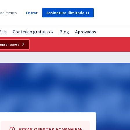
Assinatura
Ilimitada
11
endimento
Entrar
átis
Conteúdo gratuito
Blog
Aprovados
mprar agora
ESSAS OFERTAS ACABAM EM: