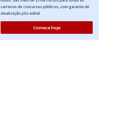
bolso. São mais de 25 mil cursos para todas as
carreiras de concursos públicos, com garantia de
atualização pós-edital.
Comece hoje