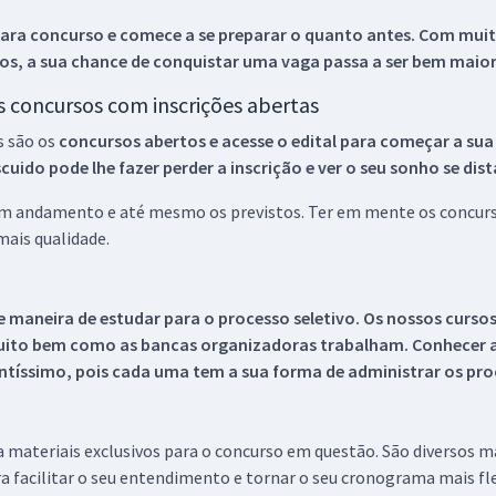
ara concurso e comece a se preparar o quanto antes. Com muita
os, a sua chance de conquistar uma vaga passa a ser bem maior
os concursos com inscrições abertas
s são os
concursos abertos e acesse o edital para começar a sua
ido pode lhe fazer perder a inscrição e ver o seu sonho se dis
 em andamento e até mesmo os previstos. Ter em mente os concurso
ais qualidade.
 maneira de estudar para o processo seletivo. Os nossos curso
uito bem como as bancas organizadoras trabalham. Conhecer a
tíssimo, pois cada uma tem a sua forma de administrar os proc
 a materiais exclusivos para o concurso em questão. São diversos 
a facilitar o seu entendimento e tornar o seu cronograma mais fle