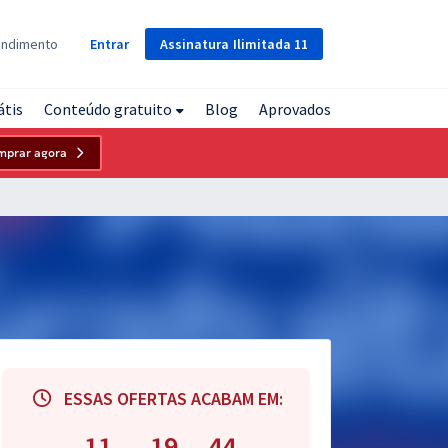
Assinatura
Ilimitada
11
endimento
Entrar
átis
Conteúdo gratuito
Blog
Aprovados
mprar agora
ESSAS OFERTAS ACABAM EM:
11
19
43