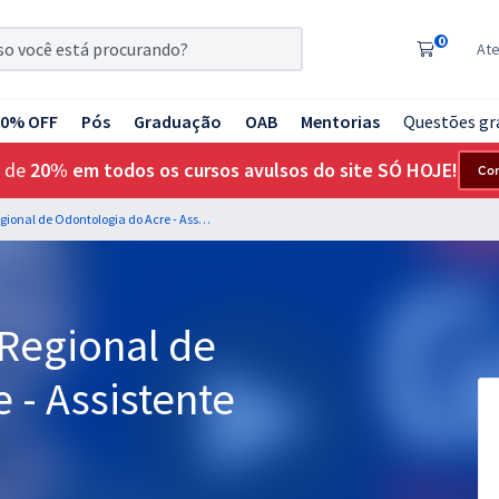
0
At
20% OFF
Pós
Graduação
OAB
Mentorias
Questões gr
 de
20% em todos os cursos avulsos do site SÓ HOJE!
Co
CRO AC – Conselho Regional de Odontologia do Acre - Assistente Administrativo
Regional de
 - Assistente