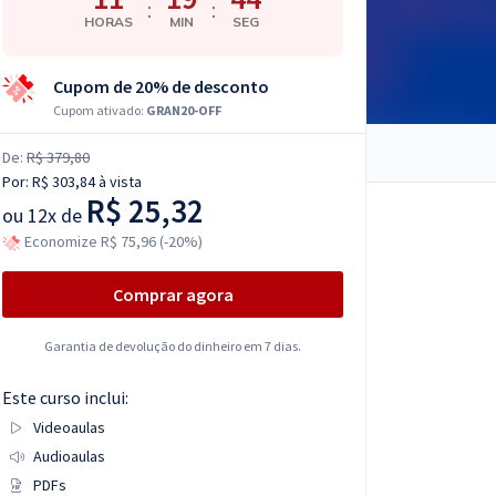
:
:
HORAS
MIN
SEG
Cupom de 20% de desconto
Cupom ativado:
GRAN20-OFF
De:
R$ 379,80
Por:
R$ 303,84
à vista
R$ 25,32
ou
12x de
Economize R$ 75,96 (-20%)
Comprar agora
Garantia de devolução do dinheiro em 7 dias.
Este curso inclui:
Videoaulas
Audioaulas
PDFs