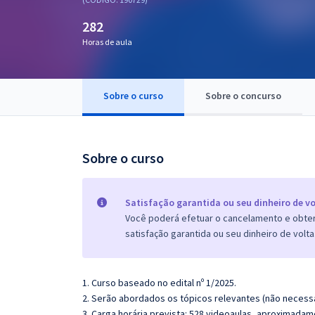
Pós
282
Graduação
Horas de aula
OAB
Sobre o curso
Sobre o concurso
Mentorias
Questões grátis
Sobre o curso
Conteúdo gratuito
Blog
Satisfação garantida ou seu dinheiro de vo
Você poderá efetuar o cancelamento e obter 
Aprovados
satisfação garantida ou seu dinheiro de volta
Atendimento
1. Curso baseado no edital nº 1/2025.
2. Serão abordados os tópicos relevantes (não necessa
3. Carga horária prevista: 528 videoaulas, aproximadam