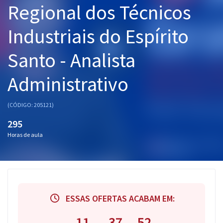
Regional dos Técnicos
Pós
Industriais do Espírito
Graduação
Santo - Analista
OAB
Administrativo
Mentorias
Questões grátis
(CÓDIGO: 205121)
295
Conteúdo gratuito
Horas de aula
Blog
Aprovados
Atendimento
ESSAS OFERTAS ACABAM EM:
11
37
51