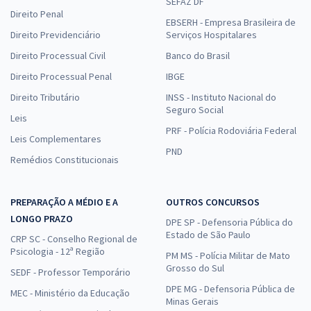
SEFAZ DF
Direito Penal
EBSERH - Empresa Brasileira de
Direito Previdenciário
Serviços Hospitalares
Direito Processual Civil
Banco do Brasil
Direito Processual Penal
IBGE
Direito Tributário
INSS - Instituto Nacional do
Seguro Social
Leis
PRF - Polícia Rodoviária Federal
Leis Complementares
PND
Remédios Constitucionais
PREPARAÇÃO A MÉDIO E A
OUTROS CONCURSOS
LONGO PRAZO
DPE SP - Defensoria Pública do
Estado de São Paulo
CRP SC - Conselho Regional de
Psicologia - 12ª Região
PM MS - Polícia Militar de Mato
Grosso do Sul
SEDF - Professor Temporário
DPE MG - Defensoria Pública de
MEC - Ministério da Educação
Minas Gerais