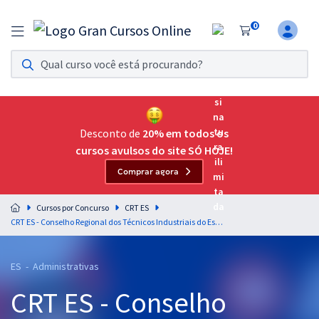
0
Assinatura Ilimitada 11
Acesso a todos os cursos. Teste grátis por 7 dias!
Assinatura OAB Até Passar
Acesso ilimitado a toda preparação para o Exame da
Desconto de
20% em todos os
Ordem, até você passar!
cursos avulsos do site SÓ HOJE!
Comprar agora
Residências Multiprofissionais
Preparação completa e intensiva para as principais
Cursos por Concurso
CRT ES
residências em saúde do Brasil
CRT ES - Conselho Regional dos Técnicos Industriais do Espírito Santo - Analista Administrativo
Concursos
ES - Administrativas
Assinatura Ilimitada
CRT ES - Conselho
Cursos 20% OFF