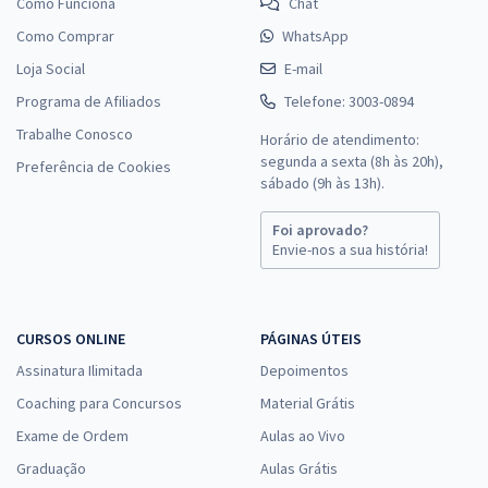
Como Funciona
Chat
Como Comprar
WhatsApp
Loja Social
E-mail
Programa de Afiliados
Telefone: 3003-0894
Trabalhe Conosco
Horário de atendimento:
segunda a sexta (8h às 20h),
Preferência de Cookies
sábado (9h às 13h).
Foi aprovado?
Envie-nos a sua história!
CURSOS ONLINE
PÁGINAS ÚTEIS
Assinatura Ilimitada
Depoimentos
Coaching para Concursos
Material Grátis
Exame de Ordem
Aulas ao Vivo
Graduação
Aulas Grátis