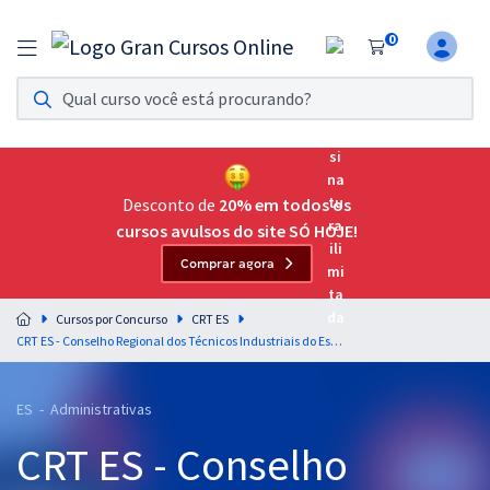
0
Assinatura Ilimitada 11
Acesso a todos os cursos. Teste grátis por 7 dias!
Assinatura OAB Até Passar
Acesso ilimitado a toda preparação para o Exame da
Desconto de
20% em todos os
Ordem, até você passar!
cursos avulsos do site SÓ HOJE!
Comprar agora
Residências Multiprofissionais
Preparação completa e intensiva para as principais
Cursos por Concurso
CRT ES
residências em saúde do Brasil
CRT ES - Conselho Regional dos Técnicos Industriais do Espírito Santo - Conhecimentos Específicos para o Cargo: Técnico de Serviços Operacionais
Concursos
ES - Administrativas
Assinatura Ilimitada
CRT ES - Conselho
Cursos 20% OFF