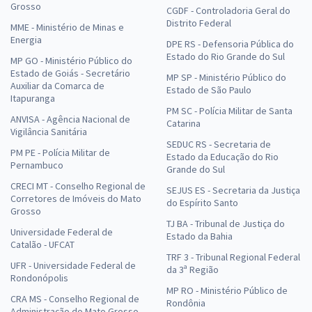
Grosso
CGDF - Controladoria Geral do
Distrito Federal
MME - Ministério de Minas e
Energia
DPE RS - Defensoria Pública do
Estado do Rio Grande do Sul
MP GO - Ministério Público do
Estado de Goiás - Secretário
MP SP - Ministério Público do
Auxiliar da Comarca de
Estado de São Paulo
Itapuranga
PM SC - Polícia Militar de Santa
ANVISA - Agência Nacional de
Catarina
Vigilância Sanitária
SEDUC RS - Secretaria de
PM PE - Polícia Militar de
Estado da Educação do Rio
Pernambuco
Grande do Sul
CRECI MT - Conselho Regional de
SEJUS ES - Secretaria da Justiça
Corretores de Imóveis do Mato
do Espírito Santo
Grosso
TJ BA - Tribunal de Justiça do
Universidade Federal de
Estado da Bahia
Catalão - UFCAT
TRF 3 - Tribunal Regional Federal
UFR - Universidade Federal de
da 3ª Região
Rondonópolis
MP RO - Ministério Público de
CRA MS - Conselho Regional de
Rondônia
Administração do Mato Grosso