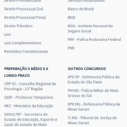
Direito Previdenciário
Serviços Hospitalares
Direito Processual Civil
Banco do Brasil
Direito Processual Penal
IBGE
Direito Tributário
INSS - Instituto Nacional do
Seguro Social
Leis
PRF - Polícia Rodoviária Federal
Leis Complementares
PND
Remédios Constitucionais
PREPARAÇÃO A MÉDIO E A
OUTROS CONCURSOS
LONGO PRAZO
DPE SP - Defensoria Pública do
Estado de São Paulo
CRP SC - Conselho Regional de
Psicologia - 12ª Região
PM MS - Polícia Militar de Mato
Grosso do Sul
SEDF - Professor Temporário
DPE MG - Defensoria Pública de
MEC - Ministério da Educação
Minas Gerais
SEDUC/MT - Secretaria de
TJ MG - Tribunal de Justiça de
Estado de Educação, Esporte e
Minas Gerais
Lazer do estado de Mato