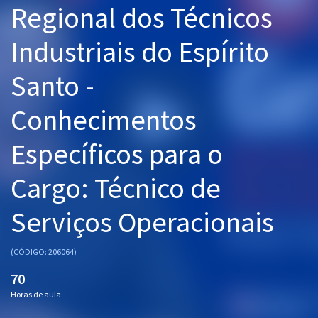
Regional dos Técnicos
Pós
Industriais do Espírito
Graduação
Santo -
OAB
Conhecimentos
Mentorias
Específicos para o
Questões grátis
Conteúdo gratuito
Cargo: Técnico de
Blog
Serviços Operacionais
Aprovados
(CÓDIGO: 206064)
Atendimento
70
Horas de aula