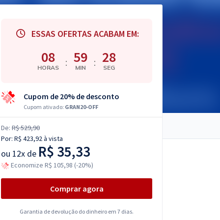
ESSAS OFERTAS ACABAM EM:
08
59
27
:
:
HORAS
MIN
SEG
Cupom de 20% de desconto
Cupom ativado:
GRAN20-OFF
De:
R$ 529,90
Por:
R$ 423,92
à vista
R$ 35,33
ou
12x de
Economize R$ 105,98 (-20%)
Comprar agora
Garantia de devolução do dinheiro em 7 dias.