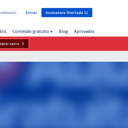
Assinatura
Ilimitada
11
endimento
Entrar
átis
Conteúdo gratuito
Blog
Aprovados
mprar agora