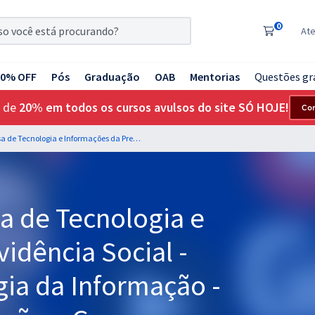
0
At
20% OFF
Pós
Graduação
OAB
Mentorias
Questões gr
 de
20% em todos os cursos avulsos do site SÓ HOJE!
Co
DATAPREV - Empresa de Tecnologia e Informações da Previdência Social - Analista de Tecnologia da Informação - Perfil 11: Administração e Governança (Pós-edital)
 de Tecnologia e
idência Social -
gia da Informação -