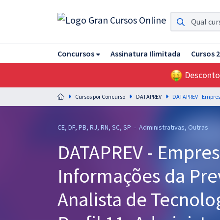
Assinatura Ilimitada 11
Concursos
Assinatura Ilimitada
Cursos 
Acesso a todos os cursos. Teste grátis por 7 dias!
Desconto
Assinatura OAB Até Passar
Acesso ilimitado a toda preparação para o Exame da
Cursos por Concurso
DATAPREV
Ordem, até você passar!
Residências Multiprofissionais
CE, DF, PB, RJ, RN, SC, SP - Administrativas, Outras
Preparação completa e intensiva para as principais
DATAPREV - Empresa
residências em saúde do Brasil
Informações da Prev
Concursos
Assinatura Ilimitada
Analista de Tecnolo
Cursos 20% OFF