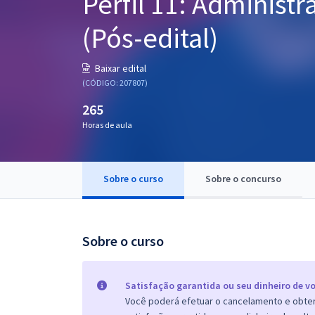
Perfil 11: Administ
Pós
(Pós-edital)
Graduação
Baixar edital
OAB
(CÓDIGO: 207807)
265
Mentorias
Horas de aula
Questões grátis
Conteúdo gratuito
Sobre o curso
Sobre o concurso
Blog
Aprovados
Sobre o curso
Atendimento
Satisfação garantida ou seu dinheiro de vo
Você poderá efetuar o cancelamento e obter 