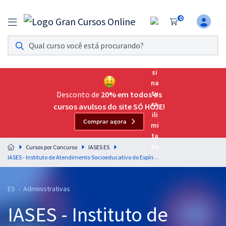
0
Assinatura Ilimitada 11
Acesso a todos os cursos. Teste grátis por 7 dias!
Assinatura OAB Até Passar
Acesso ilimitado a toda preparação para o Exame da
Desconto de
20% em todos os
Ordem, até você passar!
cursos avulsos do site SÓ HOJE!
Comprar agora
Residências Multiprofissionais
Preparação completa e intensiva para as principais
Cursos por Concurso
IASES ES
residências em saúde do Brasil
IASES - Instituto de Atendimento Socioeducativo do Espírito Santo - Conhecimentos Básicos para Agente Socioeducativo
Concursos
ES - Administrativas
Assinatura Ilimitada
IASES - Instituto de
Cursos 20% OFF