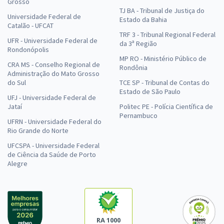
Grosso
TJ BA - Tribunal de Justiça do
Universidade Federal de
Estado da Bahia
Catalão - UFCAT
TRF 3 - Tribunal Regional Federal
UFR - Universidade Federal de
da 3ª Região
Rondonópolis
MP RO - Ministério Público de
CRA MS - Conselho Regional de
Rondônia
Administração do Mato Grosso
do Sul
TCE SP - Tribunal de Contas do
Estado de São Paulo
UFJ - Universidade Federal de
Jataí
Politec PE - Polícia Científica de
Pernambuco
UFRN - Universidade Federal do
Rio Grande do Norte
UFCSPA - Universidade Federal
de Ciência da Saúde de Porto
Alegre
RA 1000