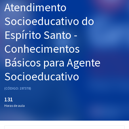
Atendimento
Pós
Socioeducativo do
Graduação
Espírito Santo -
OAB
Conhecimentos
Mentorias
Básicos para Agente
Questões grátis
Conteúdo gratuito
Socioeducativo
Blog
(CÓDIGO: 197378)
Aprovados
131
Horas de aula
Atendimento