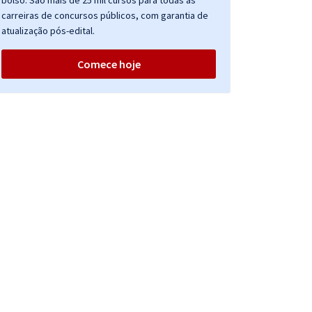
bolso. São mais de 25 mil cursos para todas as
carreiras de concursos públicos, com garantia de
atualização pós-edital.
Comece hoje