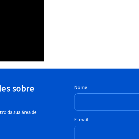
des sobre
Nome
ro da sua área de
E-mail