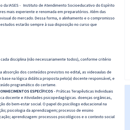
co da IASES - Instituto de Atendimento Socioeducativo do Espírito
res mais experiente e renomada em preparatórios. Além das
diovisual do mercado. Dessa forma, o alinhamento e o compromisso
 estudos estarão sempre à sua disposição no curso que
cada disciplina (não necessariamente todos), conforme critério
 a absorção dos conteúdos previstos no edital, as videoaulas de
 base na lógica didática proposta pelo(a) docente responsável, e
teúdo programático do certame.
CONHECIMENTOS ESPECÍFICOS -
Práticas Terapêuticas Individuais
tica docente e Atividades psicopedagógicas. doenças orgânicas,
ção do bem-estar social. O papel do psicólogo educacional na
ção; psicologia da aprendizagem; processo de ensino
cação; aprendizagem: processos psicológicos e o contexto social