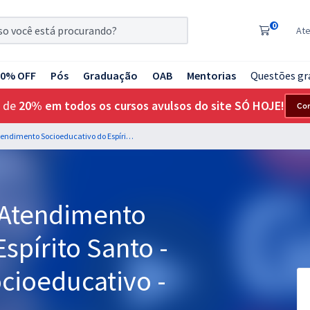
0
At
20% OFF
Pós
Graduação
OAB
Mentorias
Questões gr
 de
20% em todos os cursos avulsos do site SÓ HOJE!
Co
IASES - Instituto de Atendimento Socioeducativo do Espírito Santo - Técnico Superior Socioeducativo - Psicologia
e Atendimento
spírito Santo -
cioeducativo -