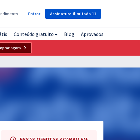
Assinatura
Ilimitada
11
endimento
Entrar
átis
Conteúdo gratuito
Blog
Aprovados
mprar agora
ESSAS OFERTAS ACABAM EM: