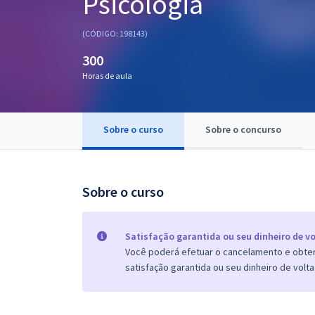
Psicologia
Pós
(CÓDIGO: 198143)
Graduação
300
Horas de aula
OAB
Mentorias
Sobre o curso
Sobre o concurso
Questões grátis
Conteúdo gratuito
Sobre o curso
Blog
Aprovados
Satisfação garantida ou seu dinheiro de vo
Você poderá efetuar o cancelamento e obter 
satisfação garantida ou seu dinheiro de volta
Atendimento