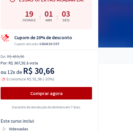
19
01
02
:
:
HORAS
MIN
SEG
Cupom de 20% de desconto
Cupom ativado:
GRAN20-OFF
De:
R$ 459,90
Por:
R$ 367,92
à vista
R$ 30,66
ou
12x de
Economize R$ 91,98 (-20%)
Comprar agora
Garantia de devolução do dinheiro em 7 dias.
Este curso inclui:
Videoaulas