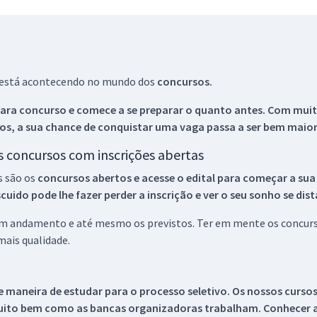
ue está acontecendo no mundo dos
concursos.
ara concurso e comece a se preparar o quanto antes. Com muita
os, a sua chance de conquistar uma vaga passa a ser bem maior
os concursos com inscrições abertas
s são os
concursos abertos e acesse o edital para começar a sua
ido pode lhe fazer perder a inscrição e ver o seu sonho se dis
 em andamento e até mesmo os previstos. Ter em mente os concurso
ais qualidade.
 maneira de estudar para o processo seletivo. Os nossos curso
uito bem como as bancas organizadoras trabalham. Conhecer a