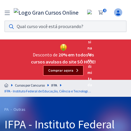
0
Assinatura Ilimitada 11
Acesso a todos os cursos. Teste grátis por 7 dias!
Assinatura OAB Até Passar
Acesso ilimitado a toda preparação para o Exame da
Desconto de
20% em todos os
Ordem, até você passar!
cursos avulsos do site SÓ HOJE!
Comprar agora
Residências Multiprofissionais
Preparação completa e intensiva para as principais
Cursos por Concurso
IFPA
residências em saúde do Brasil
IFPA - Instituto Federal de Educação, Ciência e Tecnologia do Pará - Conhecimentos Específicos para o Cargo de Técnico em Contabilidade (Pré-edital)
Concursos
PA - Outras
Assinatura Ilimitada
IFPA - Instituto Federal
Cursos 20% OFF