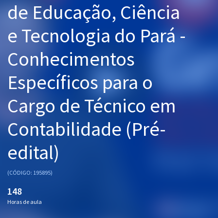
de Educação, Ciência
Pós
e Tecnologia do Pará -
Graduação
Conhecimentos
OAB
Específicos para o
Mentorias
Cargo de Técnico em
Questões grátis
Conteúdo gratuito
Contabilidade (Pré-
Blog
edital)
Aprovados
(CÓDIGO: 195895)
Atendimento
148
Horas de aula