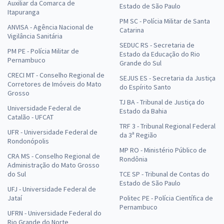
Auxiliar da Comarca de
Estado de São Paulo
Itapuranga
PM SC - Polícia Militar de Santa
ANVISA - Agência Nacional de
Catarina
Vigilância Sanitária
SEDUC RS - Secretaria de
PM PE - Polícia Militar de
Estado da Educação do Rio
Pernambuco
Grande do Sul
CRECI MT - Conselho Regional de
SEJUS ES - Secretaria da Justiça
Corretores de Imóveis do Mato
do Espírito Santo
Grosso
TJ BA - Tribunal de Justiça do
Universidade Federal de
Estado da Bahia
Catalão - UFCAT
TRF 3 - Tribunal Regional Federal
UFR - Universidade Federal de
da 3ª Região
Rondonópolis
MP RO - Ministério Público de
CRA MS - Conselho Regional de
Rondônia
Administração do Mato Grosso
do Sul
TCE SP - Tribunal de Contas do
Estado de São Paulo
UFJ - Universidade Federal de
Jataí
Politec PE - Polícia Científica de
Pernambuco
UFRN - Universidade Federal do
Rio Grande do Norte