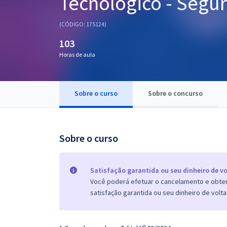
Tecnológico - Segu
Pós
(CÓDIGO: 175124)
Graduação
103
Horas de aula
OAB
Mentorias
Sobre o curso
Sobre o concurso
Questões grátis
Conteúdo gratuito
Sobre o curso
Blog
Aprovados
Satisfação garantida ou seu dinheiro de vo
Você poderá efetuar o cancelamento e obter 
satisfação garantida ou seu dinheiro de volta
Atendimento