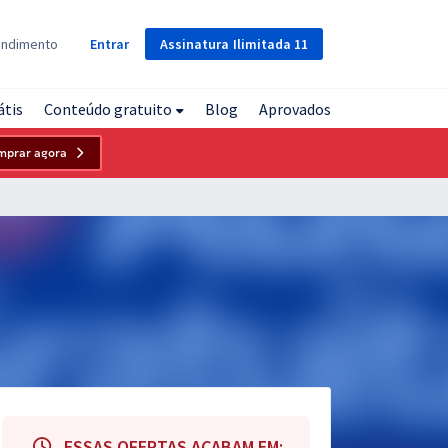
Assinatura
Ilimitada
11
endimento
Entrar
átis
Conteúdo gratuito
Blog
Aprovados
mprar agora
ESSAS OFERTAS ACABAM EM: