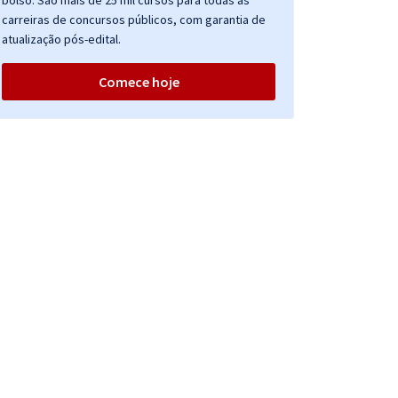
bolso. São mais de 25 mil cursos para todas as
carreiras de concursos públicos, com garantia de
atualização pós-edital.
Comece hoje