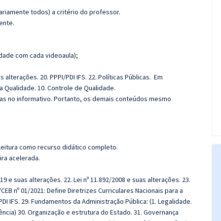
riamente todos) a critério do professor.
ente.
dade com cada videoaula);
 alterações. 20. PPPI/PDI IFS. 22. Políticas Públicas.
Em
 Qualidade. 10. Controle de Qualidade.
das no informativo. Portanto, os demais conteúdos mesmo
leitura como recurso didático completo.
ira acelerada.
9 e suas alterações. 22. Lei nº 11.892/2008 e suas alterações. 23.
CEB nº 01/2021: Define Diretrizes Curriculares Nacionais para a
PDI IFS. 29. Fundamentos da Administração Pública: (1. Legalidade.
ciência) 30. Organização e estrutura do Estado. 31. Governança