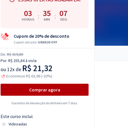
03
35
06
:
:
HORAS
MIN
SEG
Cupom de 20% de desconto
Cupom ativado:
GRAN20-OFF
De:
R$ 319,80
Por:
R$ 255,84
à vista
R$ 21,32
ou
12x de
Economize R$ 63,96 (-20%)
Comprar agora
Garantia de devolução do dinheiro em 7 dias.
Este curso inclui:
Videoaulas