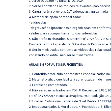
1.Curso baseado no Edital Nº 02/2024.
2. Serão abordados os tópicos relevantes (não necessa
3. Carga horária prevista: 217 videoaulas, aproximadam
4. Material de apoio personalizado:
- audioaulas;
- degravações (produzidas e organizadas em conformi
- slides para acompanhamento das videoaulas.
5. Não serão ministrados: 5. Decreto nº 7.724/2012 e suas
Conhecimentos Específicos: 9. Gestão da Produção e da
6. Serão ministradas somente as videoaulas relaciona
constando no edital, não serão ministrados.
AULAS EM PDF AUTOSSUFICIENTES:
1. Conteúdo produzido por mestres especializados na 
2. Material prático que facilita a aprendizagem de mane
3. Exercícios comentados.
4. Não serão ministrados em PDF: 8. Decreto nº 9.830/201
Lei nº 12.772/2012 e suas alterações. 26. Resolução CNE/
Educação Profissional Técnica de Nível Médio. 27. PPPI/
2. Impessoalidade. 3. Moralidade. 4. Publicidade. 5. Efi