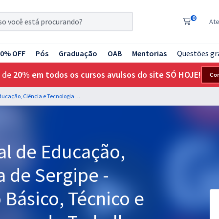
0
At
20% OFF
Pós
Graduação
OAB
Mentorias
Questões gr
 de
20% em todos os cursos avulsos do site SÓ HOJE!
Co
IFS - Instituto Federal de Educação, Ciência e Tecnologia de Sergipe - Professor do Ensino Básico, Técnico e Tecnológico - Segurança do Trabalho
ral de Educação,
a de Sergipe -
 Básico, Técnico e