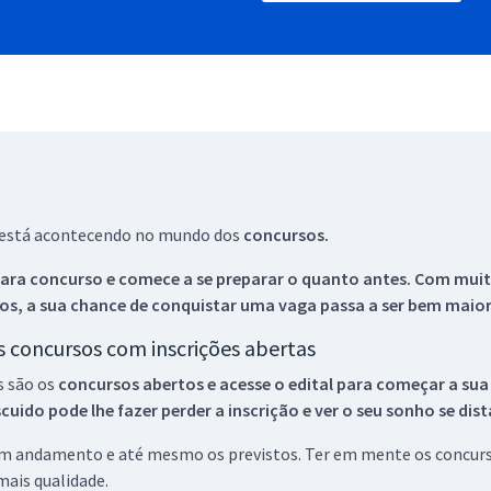
ue está acontecendo no mundo dos
concursos.
ara concurso e comece a se preparar o quanto antes. Com muita
os, a sua chance de conquistar uma vaga passa a ser bem maior
os concursos com inscrições abertas
s são os
concursos abertos e acesse o edital para começar a sua
ido pode lhe fazer perder a inscrição e ver o seu sonho se dis
 em andamento e até mesmo os previstos. Ter em mente os concurso
ais qualidade.