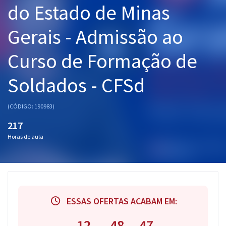
do Estado de Minas
Pós
Gerais - Admissão ao
Graduação
Curso de Formação de
OAB
Soldados - CFSd
Mentorias
Questões grátis
(CÓDIGO: 190983)
217
Conteúdo gratuito
Horas de aula
Blog
Aprovados
Atendimento
ESSAS OFERTAS ACABAM EM:
12
48
46