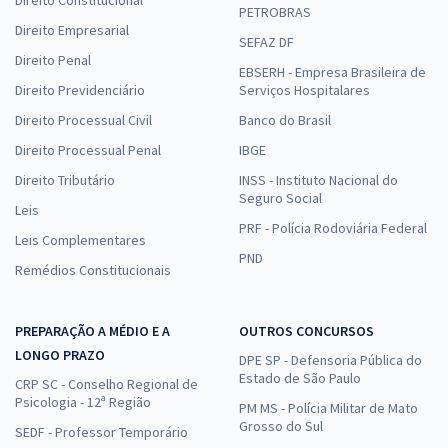
PETROBRAS
Direito Empresarial
SEFAZ DF
Direito Penal
EBSERH - Empresa Brasileira de
Direito Previdenciário
Serviços Hospitalares
Direito Processual Civil
Banco do Brasil
Direito Processual Penal
IBGE
Direito Tributário
INSS - Instituto Nacional do
Seguro Social
Leis
PRF - Polícia Rodoviária Federal
Leis Complementares
PND
Remédios Constitucionais
PREPARAÇÃO A MÉDIO E A
OUTROS CONCURSOS
LONGO PRAZO
DPE SP - Defensoria Pública do
Estado de São Paulo
CRP SC - Conselho Regional de
Psicologia - 12ª Região
PM MS - Polícia Militar de Mato
Grosso do Sul
SEDF - Professor Temporário