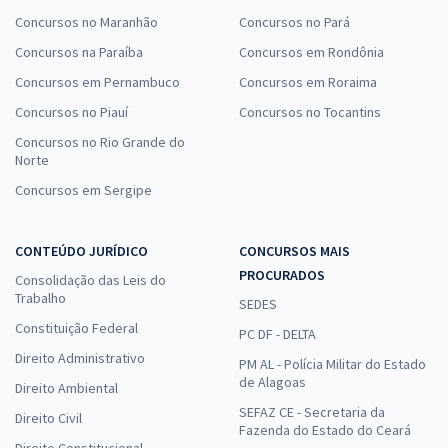
Concursos no Maranhão
Concursos no Pará
Concursos na Paraíba
Concursos em Rondônia
Concursos em Pernambuco
Concursos em Roraima
Concursos no Piauí
Concursos no Tocantins
Concursos no Rio Grande do
Norte
Concursos em Sergipe
CONTEÚDO JURÍDICO
CONCURSOS MAIS
PROCURADOS
Consolidação das Leis do
Trabalho
SEDES
Constituição Federal
PC DF - DELTA
Direito Administrativo
PM AL - Polícia Militar do Estado
de Alagoas
Direito Ambiental
SEFAZ CE - Secretaria da
Direito Civil
Fazenda do Estado do Ceará
Direito Constitucional