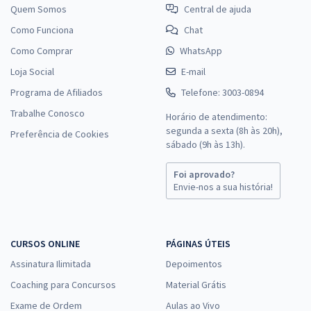
Quem Somos
Central de ajuda
Como Funciona
Chat
Como Comprar
WhatsApp
Loja Social
E-mail
Programa de Afiliados
Telefone: 3003-0894
Trabalhe Conosco
Horário de atendimento:
segunda a sexta (8h às 20h),
Preferência de Cookies
sábado (9h às 13h).
Foi aprovado?
Envie-nos a sua história!
CURSOS ONLINE
PÁGINAS ÚTEIS
Assinatura Ilimitada
Depoimentos
Coaching para Concursos
Material Grátis
Exame de Ordem
Aulas ao Vivo