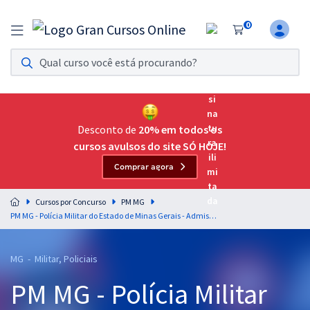
0
Assinatura Ilimitada 11
Acesso a todos os cursos. Teste grátis por 7 dias!
Assinatura OAB Até Passar
Acesso ilimitado a toda preparação para o Exame da
Desconto de
20% em todos os
Ordem, até você passar!
cursos avulsos do site SÓ HOJE!
Comprar agora
Residências Multiprofissionais
Preparação completa e intensiva para as principais
Cursos por Concurso
PM MG
residências em saúde do Brasil
PM MG - Polícia Militar do Estado de Minas Gerais - Admissão ao Curso de Formação de Soldados - CFSd
Concursos
MG - Militar, Policiais
Assinatura Ilimitada
PM MG - Polícia Militar
Cursos 20% OFF