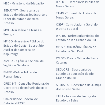
DPE MG - Defensoria Pública de
MEC - Ministério da Educação
Minas Gerais
SEDUC/MT - Secretaria de
TJ MG - Tribunal de Justiça de
Estado de Educação, Esporte e
Minas Gerais
Lazer do estado de Mato
Grosso
CGDF - Controladoria Geral do
Distrito Federal
MME - Ministério de Minas e
Energia
DPE RS - Defensoria Pública do
Estado do Rio Grande do Sul
MP GO - Ministério Público do
Estado de Goiás - Secretário
MP SP - Ministério Público do
Auxiliar da Comarca de
Estado de São Paulo
Itapuranga
PM SC - Polícia Militar de Santa
ANVISA - Agência Nacional de
Catarina
Vigilância Sanitária
SEDUC RS - Secretaria de
PM PE - Polícia Militar de
Estado da Educação do Rio
Pernambuco
Grande do Sul
CRECI MT - Conselho Regional de
SEJUS ES - Secretaria da Justiça
Corretores de Imóveis do Mato
do Espírito Santo
Grosso
TJ BA - Tribunal de Justiça do
Universidade Federal de
Estado da Bahia
Catalão - UFCAT