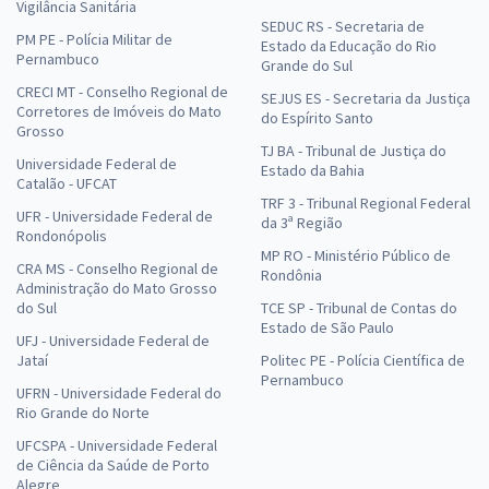
Vigilância Sanitária
SEDUC RS - Secretaria de
PM PE - Polícia Militar de
Estado da Educação do Rio
Pernambuco
Grande do Sul
CRECI MT - Conselho Regional de
SEJUS ES - Secretaria da Justiça
Corretores de Imóveis do Mato
do Espírito Santo
Grosso
TJ BA - Tribunal de Justiça do
Universidade Federal de
Estado da Bahia
Catalão - UFCAT
TRF 3 - Tribunal Regional Federal
UFR - Universidade Federal de
da 3ª Região
Rondonópolis
MP RO - Ministério Público de
CRA MS - Conselho Regional de
Rondônia
Administração do Mato Grosso
do Sul
TCE SP - Tribunal de Contas do
Estado de São Paulo
UFJ - Universidade Federal de
Jataí
Politec PE - Polícia Científica de
Pernambuco
UFRN - Universidade Federal do
Rio Grande do Norte
UFCSPA - Universidade Federal
de Ciência da Saúde de Porto
Alegre