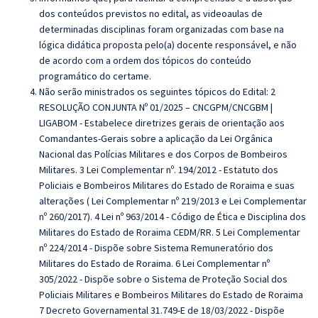
dos conteúdos previstos no edital, as videoaulas de
determinadas disciplinas foram organizadas com base na
lógica didática proposta pelo(a) docente responsável, e não
de acordo com a ordem dos tópicos do conteúdo
programático do certame.
Não serão ministrados os seguintes tópicos do Edital:
2
RESOLUÇÃO CONJUNTA Nº 01/2025 – CNCGPM/CNCGBM |
LIGABOM - Estabelece diretrizes gerais de orientação aos
Comandantes-Gerais sobre a
aplicação da Lei Orgânica
Nacional das Polícias Militares e dos Corpos de
Bombeiros
Militares.
3 Lei Complementar nº. 194/2012 - Estatuto dos
Policiais e Bombeiros Militares do
Estado de Roraima e suas
alterações ( Lei Complementar nº 219/2013 e Lei
Complementar
nº 260/2017). 4 Lei nº 963/2014 - Código de Ética e Disciplina dos
Militares do Estado de Roraima CEDM/RR. 5 Lei Complementar
nº 224/2014 - Dispõe sobre Sistema Remuneratório dos
Militares do Estado de Roraima. 6 Lei Complementar nº
305/2022 - Dispõe sobre o Sistema de Proteção Social dos
Policiais Militares e Bombeiros Militares do Estado de Roraima
7 Decreto Governamental 31.749-E de 18/03/2022 - Dispõe