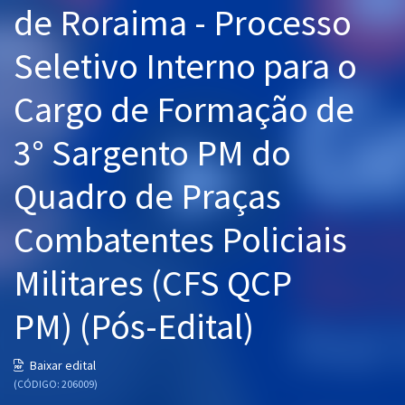
de Roraima - Processo
Pós
Seletivo Interno para o
Graduação
Cargo de Formação de
OAB
3° Sargento PM do
Mentorias
Quadro de Praças
Questões grátis
Conteúdo gratuito
Combatentes Policiais
Blog
Militares (CFS QCP
Aprovados
PM) (Pós-Edital)
Atendimento
Baixar edital
(CÓDIGO: 206009)