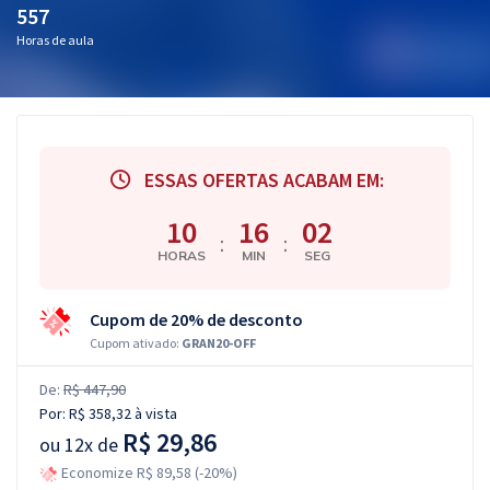
557
Horas de aula
ESSAS OFERTAS ACABAM EM:
10
16
02
:
:
HORAS
MIN
SEG
Cupom de 20% de desconto
Cupom ativado:
GRAN20-OFF
De:
R$ 447,90
Por:
R$ 358,32
à vista
R$ 29,86
ou
12x de
Economize R$ 89,58 (-20%)