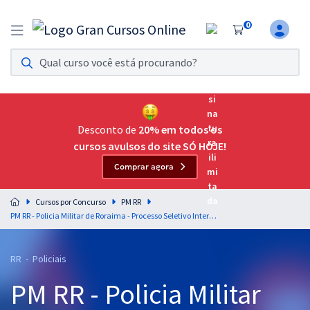
0
Assinatura Ilimitada 11
Acesso a todos os cursos. Teste grátis por 7 dias!
Assinatura OAB Até Passar
Acesso ilimitado a toda preparação para o Exame da
Desconto de
20% em todos os
Ordem, até você passar!
cursos avulsos do site SÓ HOJE!
Comprar agora
Residências Multiprofissionais
Preparação completa e intensiva para as principais
Cursos por Concurso
PM RR
residências em saúde do Brasil
PM RR - Policia Militar de Roraima - Processo Seletivo Interno para o Cargo de Formação de 3° Sargento PM do Quadro de Praças Combatentes Policiais Militares (CFS QCP PM) (Pós-Edital)
Concursos
RR - Policiais
Assinatura Ilimitada
PM RR - Policia Militar
Cursos 20% OFF