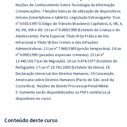
Noções de Conhecimento Sobre Tecnologia da Informação
Comunicações: 7 Noções básicas de utilização de dispositivos
móveis (smartphone e tablets). Legislação Extravagante: 9 Lei
nº 9.503/1997 (Código de Trânsito Brasileiro) CapítulosI, II, VIII, X,
XV, XVI, XVII e XIX. 10 Lei nº 8.069/1990 (Estatuto da Criança e do
Adolescente). Parte Especial: Título III Da Prática de Ato
Infracional e Título VII Dos Crimes e das Infrações
Administrativas. 13 Lei nº 7.960/1989 (prisão temporária). 14 Lei
nº 9.099/1995 (juizados especiais criminais). 15 Lei nº
13.445/2017 (Lei de Migração). 16 Lei 9.474/1977 (Estatuto do
Refugiado). 17 Lei nº 10.741/2003 (Estatuto do Idoso). 18
Declaração Universal dos Direitos Humanos. 19 Convenção
Americana sobre Direitos Humanos (Pacto de São José da
Costa Rica). Noções de Direito Processual Penal Militar.
5. Somente serão disponibilizados os PDFs sintéticos já
disponíveis no curso.
Conteúdo deste curso